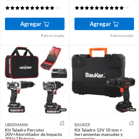
(1)
(6)
Agregar
Agregar
Patrocinado
Patrocinado
UBERMANN
BAUKER
Kit Taladro Percutor
Kit Taladro 12V 10 mm +
20V+Atornillador de Impacto
herramientas manuales y
20V+2 Baterías
accesorios