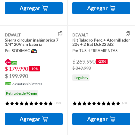
Agregar
Agregar
DEWALT
DEWALT
Sierra circular inalámbrica 7
Kit Taladro Perc.+ Atornillador
1/4" 20V sin batería
20v + 2 Bat Dck223d2
Por SODIMAC
Por TUS HERRAMIENTAS
$ 269.990
-23%
$ 179.990
$ 349.990
-10%
$ 199.990
Llega hoy
6
cuotas sin interés
Retira desde 90 min
(118)
(75)
Agregar
Agregar