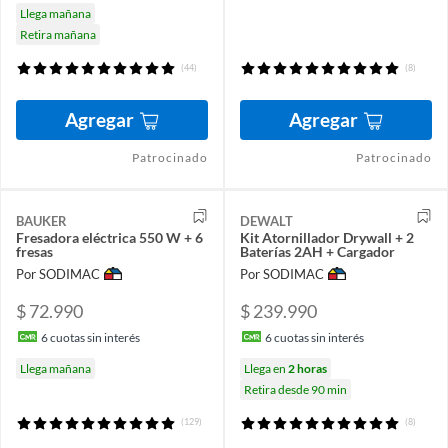
Llega mañana
Retira mañana
(44)
(8)
Agregar
Agregar
Patrocinado
Patrocinado
BAUKER
DEWALT
Fresadora eléctrica 550 W + 6
Kit Atornillador Drywall + 2
fresas
Baterías 2AH + Cargador
Por SODIMAC
Por SODIMAC
$ 72.990
$ 239.990
6
cuotas sin interés
6
cuotas sin interés
Llega mañana
Llega en
2 horas
Retira desde 90 min
(129)
(8)