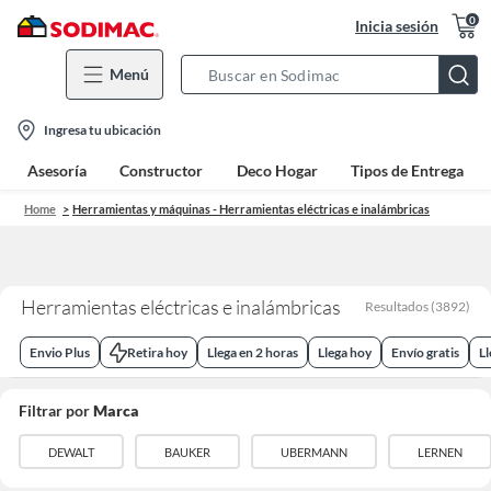
0
Inicia sesión
Menú
Search
Bar
location-
Ingresa tu ubicación
icon
Asesoría
Constructor
Deco Hogar
Tipos de Entrega
Home
Herramientas y máquinas - Herramientas eléctricas e inalámbricas
Herramientas eléctricas e inalámbricas
Resultados
(
3892
)
Envio Plus
Retira hoy
Llega en 2 horas
Llega hoy
Envío gratis
L
Filtrar por
Marca
DEWALT
BAUKER
UBERMANN
LERNEN