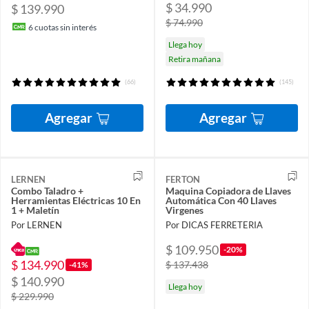
$ 34.990
$ 139.990
$ 74.990
6
cuotas sin interés
Llega hoy
Retira mañana
(66)
(145)
Agregar
Agregar
LERNEN
FERTON
Combo Taladro +
Maquina Copiadora de Llaves
Herramientas Eléctricas 10 En
Automática Con 40 Llaves
1 + Maletín
Virgenes
Por LERNEN
Por DICAS FERRETERIA
$ 109.950
-20%
$ 134.990
$ 137.438
-41%
$ 140.990
Llega hoy
$ 229.990