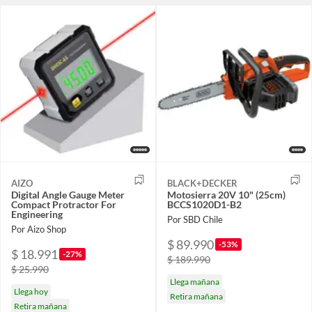
AIZO
BLACK+DECKER
Digital Angle Gauge Meter
Motosierra 20V 10" (25cm)
Compact Protractor For
BCCS1020D1-B2
Engineering
Por SBD Chile
Por Aizo Shop
$ 89.990
-53%
$ 18.991
-27%
$ 189.990
$ 25.990
Llega mañana
Llega hoy
Retira mañana
Retira mañana