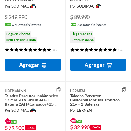
2AH+Cargador+25 Acc
Por SODIMAC
Por SODIMAC
$ 249.990
$ 89.990
6
cuotas sin interés
6
cuotas sin interés
Llega en
2 horas
Llega mañana
Retira desde 90 min
Retira mañana
(31)
(12)
Agregar
Agregar
UBERMANN
LERNEN
Taladro Percutor Inalámbrico
Taladro Percutor
13 mm 20 V Brushless+1
Destornillador Inalámbrico
Batería 2AH+Cargador+25
21v + 2 Baterías
Acc
Por SODIMAC
Por LERNEN
$ 32.990
$ 79.900
-56%
-43%