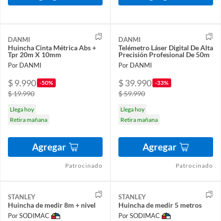
DANMI
DANMI
Huincha Cinta Métrica Abs +
Telémetro Láser Digital De Alta
Tpr 20m X 10mm
Precisión Profesional De 50m
Por DANMI
Por DANMI
$ 9.990
$ 39.990
-50%
-33%
$ 19.990
$ 59.990
Llega hoy
Llega hoy
Retira mañana
Retira mañana
Agregar
Agregar
Patrocinado
Patrocinado
STANLEY
STANLEY
Huincha de medir 8m + nivel
Huincha de medir 5 metros
Por SODIMAC
Por SODIMAC