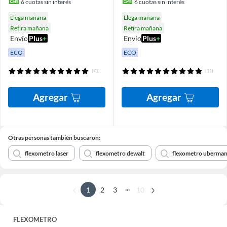
6
cuotas sin interés
6
cuotas sin interés
Llega mañana
Llega mañana
Retira mañana
Retira mañana
Envío
Plus
+
Envío
Plus
+
ECO
ECO
(71)
(11)
Agregar
Agregar
Otras personas también buscaron:
flexometro laser
flexometro dewalt
flexometro uberma
...
1
2
3
10
FLEXOMETRO