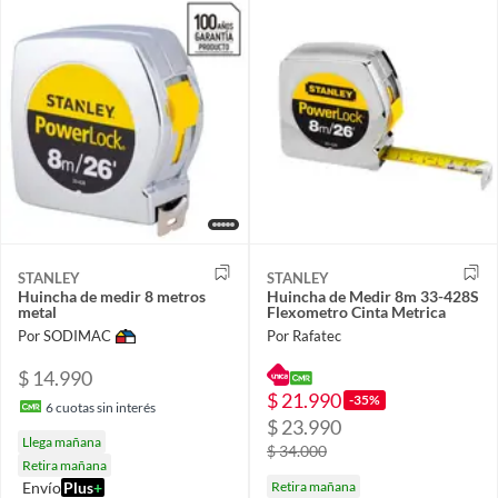
STANLEY
STANLEY
Huincha de medir 8 metros
Huincha de Medir 8m 33-428S
metal
Flexometro Cinta Metrica
Por SODIMAC
Por Rafatec
$ 14.990
$ 21.990
-35%
6
cuotas sin interés
$ 23.990
Llega mañana
$ 34.000
Retira mañana
Envío
Plus
+
Retira mañana