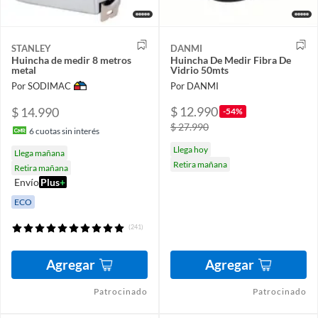
STANLEY
DANMI
Huincha de medir 8 metros
Huincha De Medir Fibra De
metal
Vidrio 50mts
Por SODIMAC
Por DANMI
$ 12.990
$ 14.990
-54%
$ 27.990
6
cuotas sin interés
Llega hoy
Llega mañana
Retira mañana
Retira mañana
Envío
Plus
+
ECO
(241)
Agregar
Agregar
Patrocinado
Patrocinado