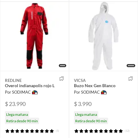
REDLINE
VICSA
Overol indianapolis rojo L
Buzo Nex Gen Blanco
Por SODIMAC
Por SODIMAC
$ 23.990
$ 3.990
Llega mañana
Llega mañana
Retira desde 90 min
Retira desde 90 min
(5)
(12)