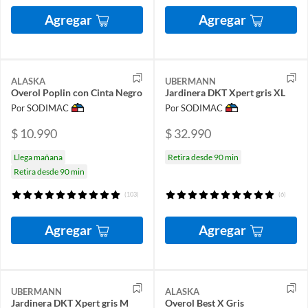
Agregar
Agregar
ALASKA
UBERMANN
Overol Poplin con Cinta Negro
Jardinera DKT Xpert gris XL
Por SODIMAC
Por SODIMAC
$ 10.990
$ 32.990
Llega mañana
Retira desde 90 min
Retira desde 90 min
(103)
(6)
Agregar
Agregar
UBERMANN
ALASKA
Jardinera DKT Xpert gris M
Overol Best X Gris