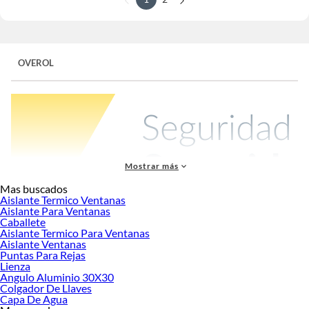
OVEROL
Mostrar más
Mas buscados
Aislante Termico Ventanas
Aislante Para Ventanas
Caballete
En Sodimac, ofrecemos una amplia selección de
overoles de trabajo
que
Aislante Termico Para Ventanas
aseguran comodidad y seguridad para tus tareas diarias. Estas prendas están
Aislante Ventanas
diseñadas para proteger todo el cuerpo y son ideales para una variedad de
Puntas Para Rejas
entornos laborales. Ya sea que trabajes en construcción, mantenimiento o
Lienza
Angulo Aluminio 30X30
cualquier faena técnica, nuestros overoles te brindarán la cobertura y la
Colgador De Llaves
funcionalidad que necesitas. Equipados con cintas reflectantes para mayor
Capa De Agua
visibilidad y múltiples bolsillos para un acceso fácil a tus herramientas, son