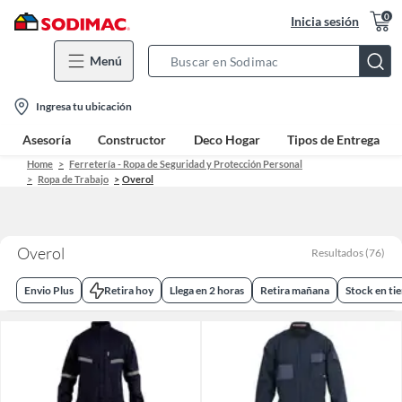
0
Inicia sesión
Menú
Search
Bar
location-
Ingresa tu ubicación
icon
Asesoría
Constructor
Deco Hogar
Tipos de Entrega
Home
Ferretería - Ropa de Seguridad y Protección Personal
Ropa de Trabajo
Overol
Overol
Resultados
(
76
)
Envio Plus
Retira hoy
Llega en 2 horas
Retira mañana
Stock en ti