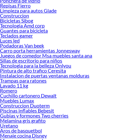
Ponchera de vidrio
todo lo necesario para tus proyectos de renovación y decoración. ¡Visítanos y
Repisas Fierro
haz tus ideas realidad!
Limpieza para autos Glade
Construccion
Bicicletas Sibog
Tecnologia Amd corp
Guantes para bicicleta
Teclados gamer
Luces led
Podadoras Van beek
Carro porta herramientas Jonnesway
Juegos de comedor Msa muebles santa ana
Sillas de escritorio para niños
Tecnologia para la belleza Onlyou
Pintura de alto trafico Ceresita
Instalacion de puertas ventanas molduras
Trampas para ratones
Lavado 11 kg
Romero
Cuchillo cartonero Dewalt
Muebles Lumax
Construccion Duoterm
Piscinas inflables Bebesit
Gubias y formones Two cherries
Melamina gris grafito
Uretano
Aros de basquetbol
Menaje cocina Disney