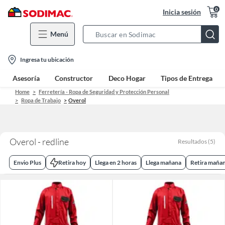
0
Inicia sesión
Menú
Search
Bar
location-
Ingresa tu ubicación
icon
Asesoría
Constructor
Deco Hogar
Tipos de Entrega
Home
Ferretería - Ropa de Seguridad y Protección Personal
Ropa de Trabajo
Overol
Overol - redline
Resultados
(
5
)
Envio Plus
Retira hoy
Llega en 2 horas
Llega mañana
Retira maña