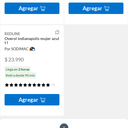
Agregar
Agregar
REDLINE
Overol indianapolis mujer azul
t l
Por SODIMAC
$ 23.990
Llega en
2 horas
Retira desde 90 min
(5)
Agregar
1