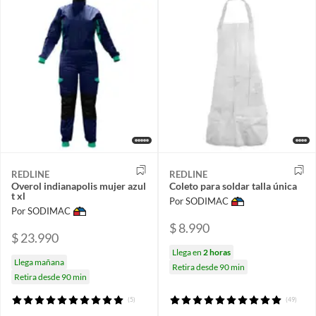
REDLINE
REDLINE
Overol indianapolis mujer azul
Coleto para soldar talla única
t xl
Por SODIMAC
Por SODIMAC
$ 8.990
$ 23.990
Llega en
2 horas
Llega mañana
Retira desde 90 min
Retira desde 90 min
(5)
(49)