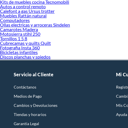
Kits de muebles cocina Tecnomobili
Autos a control remoto
Calefont a gas Ursus trotter
Muebles Rattán natural
Computadores
Ollas electricas y arroceras Sindelen
Camarotes Madera
Motosierra stihl 250
Tornillos 1 5 8
Cubrecamas y quilts Quilt
Fotografia Insta 360
Bicicletas infantiles
Discos planchas y spiedos
Servicio al Cliente
Mi C
Contáctanos
Regist
Medios de Pago
Cambi
Cambios y Devoluciones
Mis C
Tiendas y horarios
Ayuda
Garantía Legal