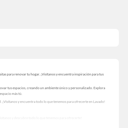
as para renovar tu hogar. ¡Visítanos y encuentra inspiración para tus
novar tus espacios, creando un ambiente único y personalizado. Explora
 espacio más tú.
. ¡Visítanos y encuentra todo lo que tenemos para ofrecerte en Lavado!
Visítanos y descubre todo lo que tenemos para ofrecerte!
ara tus proyectos de renovación y decoración. ¡Visítanos y haz tus ideas