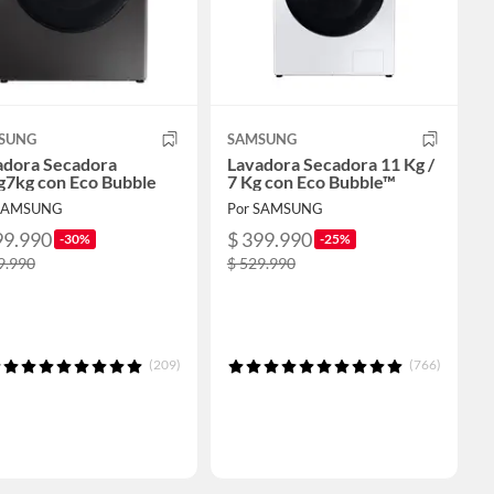
SUNG
SAMSUNG
adora Secadora
Lavadora Secadora 11 Kg /
g7kg con Eco Bubble
7 Kg con Eco Bubble™
 SAMSUNG
Por SAMSUNG
99.990
$ 399.990
-30%
-25%
9.990
$ 529.990
(209)
(766)