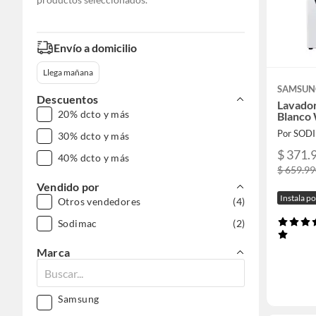
Envío a domicilio
Llega mañana
SAMSUN
Descuentos
Lavador
20% dcto y más
Blanco
Por SOD
30% dcto y más
$ 371.
40% dcto y más
$ 659.9
Vendido por
Instala p
Otros vendedores
(4)
Sodimac
(2)
Marca
Samsung