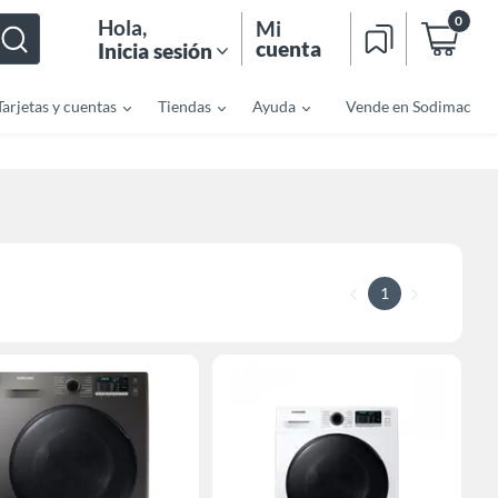
0
Hola
,
Mi
cuenta
Inicia sesión
Tarjetas y cuentas
Tiendas
Ayuda
Vende en Sodimac
1