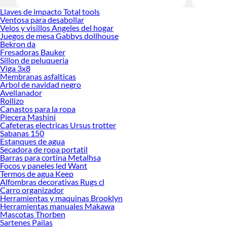
realidad!
Llaves de impacto Total tools
Ventosa para desabollar
Velos y visillos Angeles del hogar
Juegos de mesa Gabbys dollhouse
Bekron da
Fresadoras Bauker
Sillon de peluqueria
Viga 3x8
Membranas asfalticas
Arbol de navidad negro
Avellanador
Rollizo
Canastos para la ropa
Piecera Mashini
Cafeteras electricas Ursus trotter
Sabanas 150
Estanques de agua
Secadora de ropa portatil
Barras para cortina Metalhsa
Focos y paneles led Want
Termos de agua Keep
Alfombras decorativas Rugs cl
Carro organizador
Herramientas y maquinas Brooklyn
Herramientas manuales Makawa
Mascotas Thorben
Sartenes Pailas