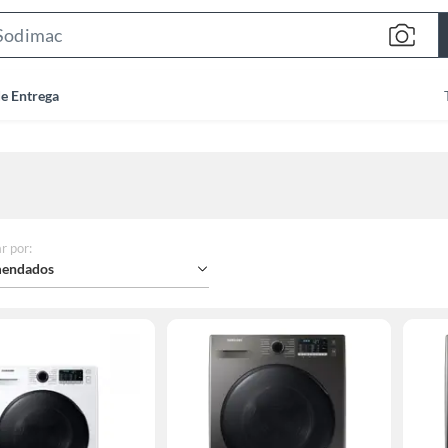
Search
Bar
de Entrega
r por
:
endados