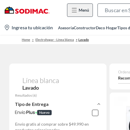
Menú
location-
Ingresa tu ubicación
Asesoría
Constructor
Deco Hogar
Tipos 
icon
Home
Electrohogar - Línea blanca
Lavado
Ordena
Recom
Línea blanca
Lavado
Resultados
(
6
)
Tipo de Entrega
Nuevo
Envío gratis al comprar sobre $49.990 en
productos seleccionados.