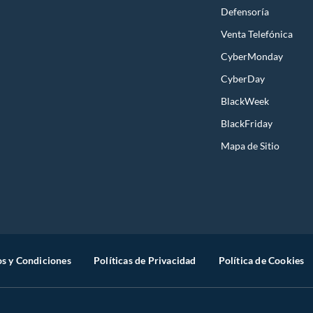
Defensoría
Venta Telefónica
CyberMonday
CyberDay
BlackWeek
BlackFriday
Mapa de Sitio
s y Condiciones
Políticas de Privacidad
Política de Cookies