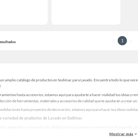
1
 Resultados
un amplio catálogo de productos en Sodimac para Lavado. Encuentra todo lo que necesit
!
ramientas hasta accesorios, estamos aquí para ayudarte a hacer realidad tus ideas y re
lección de herramientas, materiales y accesorios de calidad que te ayudarán a crear un
odelaciones hasta proyectos de decoración, estamos aquí para hacer tus ideas realidad
la variedad de productos de Lavado en Sodimac
as, materiales y accesorios de calidad para tus proyectos y renovación de espacios. ¡
Mostrar más
 una amplia variedad de productos de Lavado en Sodimac. Encuentra todo lo necesario p