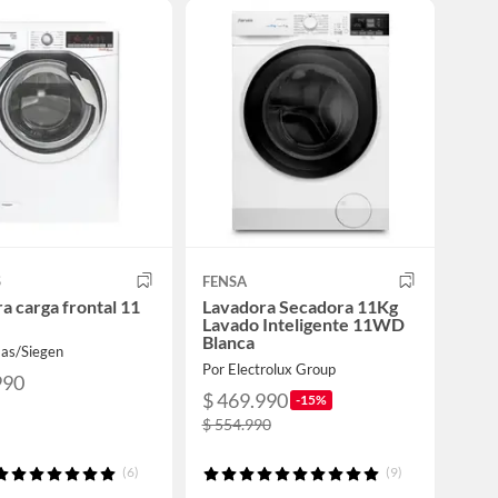
S
FENSA
a carga frontal 11
Lavadora Secadora 11Kg
Lavado Inteligente 11WD
Blanca
as/Siegen
Por Electrolux Group
990
$ 469.990
-15%
$ 554.990
(6)
(9)