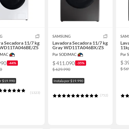
G
SAMSUNG
SAM
a Secadora 11/7 kg
Lavadora Secadora 11/7 kg
Lav
 WD11TA046BE/ZS
Gray WD11TA046BX/ZS
11k
IMAC
Por SODIMAC
Por
$ 3
990
$ 411.090
-44%
-35%
$ 56
90
$ 629.990
or $19.990
Instala por $19.990
(1323)
(752)