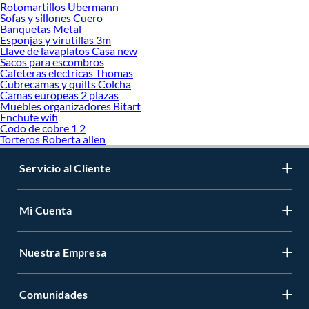
Rotomartillos Ubermann
Sofas y sillones Cuero
Banquetas Metal
Esponjas y virutillas 3m
Llave de lavaplatos Casa new
Sacos para escombros
Cafeteras electricas Thomas
Cubrecamas y quilts Colcha
Camas europeas 2 plazas
Muebles organizadores Bitart
Enchufe wifi
Codo de cobre 1 2
Torteros Roberta allen
Servicio al Cliente
Mi Cuenta
Nuestra Empresa
Comunidades