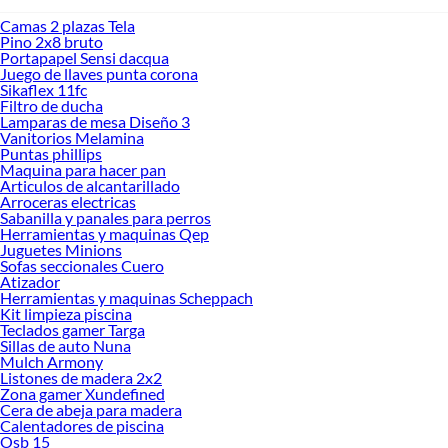
Camas 2 plazas Tela
Pino 2x8 bruto
Portapapel Sensi dacqua
Juego de llaves punta corona
Sikaflex 11fc
Filtro de ducha
Lamparas de mesa Diseño 3
Vanitorios Melamina
Puntas phillips
Maquina para hacer pan
Articulos de alcantarillado
Arroceras electricas
Sabanilla y panales para perros
Herramientas y maquinas Qep
Juguetes Minions
Sofas seccionales Cuero
Atizador
Herramientas y maquinas Scheppach
Kit limpieza piscina
Teclados gamer Targa
Sillas de auto Nuna
Mulch Armony
Listones de madera 2x2
Zona gamer Xundefined
Cera de abeja para madera
Calentadores de piscina
Osb 15