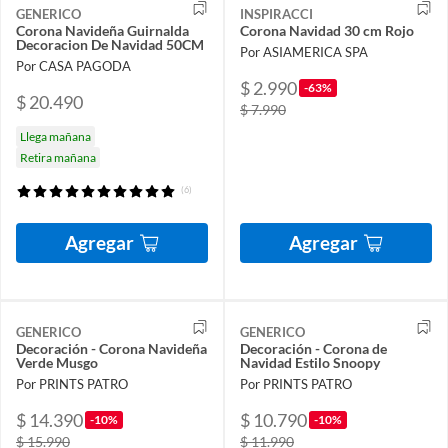
GENERICO
INSPIRACCI
Corona Navideña Guirnalda
Corona Navidad 30 cm Rojo
Decoracion De Navidad 50CM
Por ASIAMERICA SPA
Por CASA PAGODA
$ 2.990
-63%
$ 20.490
$ 7.990
Llega mañana
Retira mañana
(6)
Agregar
Agregar
GENERICO
GENERICO
Decoración - Corona Navideña
Decoración - Corona de
Verde Musgo
Navidad Estilo Snoopy
Por PRINTS PATRO
Por PRINTS PATRO
$ 14.390
$ 10.790
-10%
-10%
$ 15.990
$ 11.990