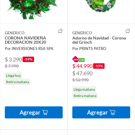
GENERICO
GENERICO
CORONA NAVIDEÑA
Adorno de Navidad - Corona
DECORACION 20X20
del Grinch
Por INVERSIONES RSA SPA
Por PRINTS PATRO
$ 3.290
-59%
$ 44.990
$ 7.990
-15%
$ 47.690
Llega hoy
$ 52.990
Retira mañana
Llega mañana
Retira mañana
Agregar
Agregar