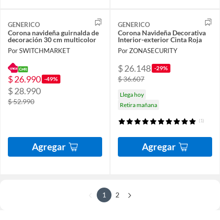
GENERICO
GENERICO
Corona navideña guirnalda de
Corona Navideña Decorativa
decoración 30 cm multicolor
Interior-exterior Cinta Roja
Por SWITCHMARKET
Por ZONASECURITY
$ 26.148
-29%
$ 26.990
$ 36.607
-49%
$ 28.990
Llega hoy
$ 52.990
Retira mañana
(1)
Agregar
Agregar
1
2