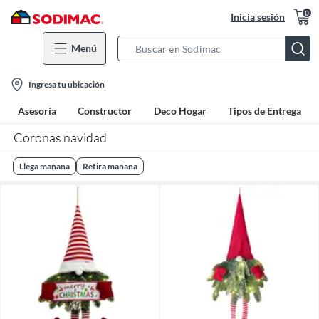
0
Inicia sesión
Menú
Search
Bar
location-
Ingresa tu ubicación
icon
Asesoría
Constructor
Deco Hogar
Tipos de Entrega
Coronas navidad
Llega mañana
Retira mañana