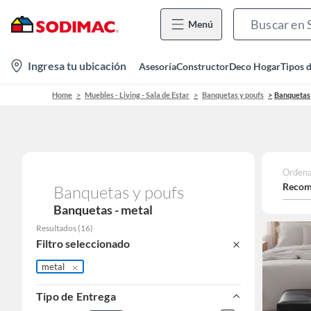
Menú
location-
Ingresa tu ubicación
Asesoría
Constructor
Deco Hogar
Tipos 
icon
Home
Muebles - Living - Sala de Estar
Banquetas y poufs
Banquetas
Ordena
Recom
Banquetas y poufs
Banquetas - metal
Resultados
(
16
)
Filtro seleccionado
metal
Tipo de Entrega