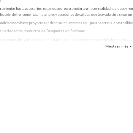
!
ramientas hasta accesorios, estamos aquí para ayudarte a hacer realidad tus ideas y re
lección de herramientas, materiales y accesorios de calidad que te ayudarán a crear un
odelaciones hasta proyectos de decoración, estamos aquí para hacer tus ideas realidad
la variedad de productos de Banquetas en Sodimac
as, materiales y accesorios de calidad para tus proyectos y renovación de espacios. ¡
Mostrar más
 una amplia variedad de productos de Banquetas en Sodimac. Encuentra todo lo necesari