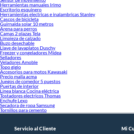
Herramientas manuales Irimo
Escritorio esquinero
Herramientas electricas e inalambricas Stanley
Cascos de bicicleta
Guirnalda solar 10 metros
Arena para perros
Camas 2 plazas Tela
Limpieza de calzado
Buzo desechable
Llave de lavaplatos Duschy
Freezer y congeladores Midea
Selladores
Veladores Amoble
Topo gigio
Accesorios para motos Kawasaki
Precio malla acma
Juegos de comedor 5 puestos
Puertas de interior
Linea blanca Cocina eléctrica
Tostadores electricos Thomas
Enchufe Lexo
Secadora de ropa Samsung
Tornillos para cemento
Servicio al Cliente
Mi C