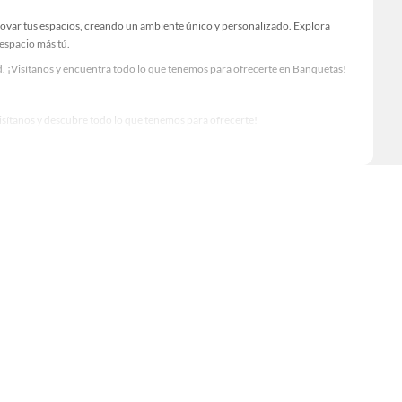
novar tus espacios, creando un ambiente único y personalizado. Explora
 espacio más tú.
. ¡Visítanos y encuentra todo lo que tenemos para ofrecerte en Banquetas!
Visítanos y descubre todo lo que tenemos para ofrecerte!
o para tus proyectos de renovación y decoración. ¡Visítanos y haz tus ideas