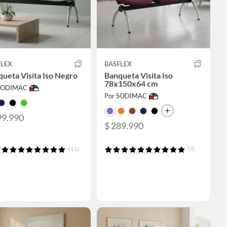
FLEX
BASFLEX
ueta Visita Iso Negro
Banqueta Visita Iso
78x150x64 cm
 SODIMAC
Por SODIMAC
99.990
$ 289.990
(11)
(4)