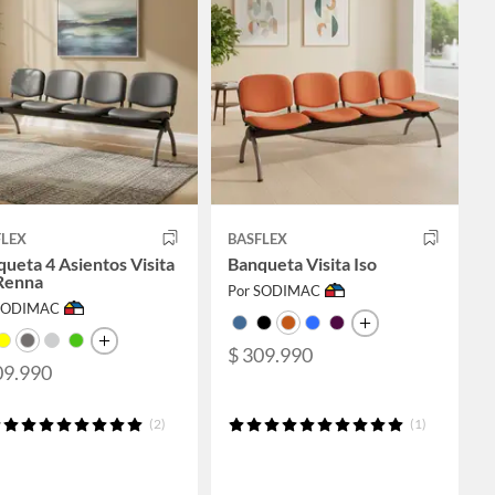
FLEX
BASFLEX
ueta 4 Asientos Visita
Banqueta Visita Iso
 Renna
Por SODIMAC
 SODIMAC
$ 309.990
09.990
(2)
(1)