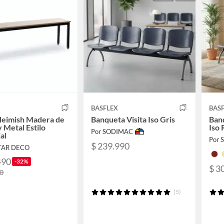
BASFLEX
BAS
Heimish Madera de
Banqueta Visita Iso Gris
Banq
y Metal Estilo
Iso
Por SODIMAC
al
Por
$ 239.990
TAR DECO
490
-32%
$ 3
90
(5)