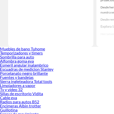
proyectos
Desde her
nuestra se
Desde rem
Explora 
Herramient
Encuentra
realidad!
Muebles de bano Tuhome
Temporizadores y timers
Sombrilla para auto
Alfombra goma eva
Esmeril angular inalambrico
Escuadras de medicion Stanley
Porcelanato negro brillante
Fuentes y bandejas
Sierra ingleteadora Total tools
Limpiadores a vapor
Tv y video 32
Sillas de escritorio Vidita
Cable eva
Radios para autos B52
Encimeras Albin trotter
Guillotina
Sensor de movimiento