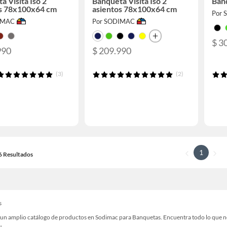
a Visita Iso 2
Banqueta Visita Iso 2
Banq
os 78x100x64 cm
asientos 78x100x64 cm
Por
IMAC
Por SODIMAC
$ 3
990
$ 209.990
(3)
(2)
1
16 Resultados
s
un amplio catálogo de productos en Sodimac para Banquetas. Encuentra todo lo que nece