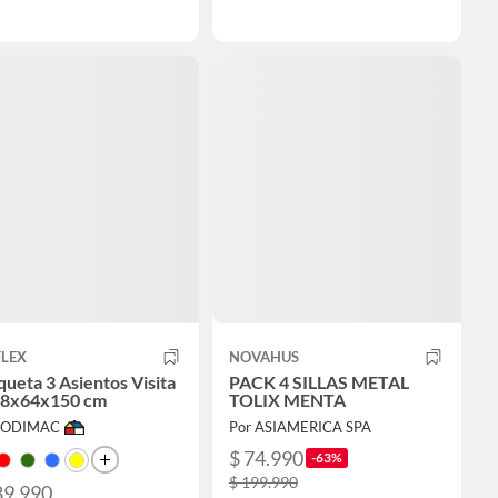
FLEX
NOVAHUS
ueta 3 Asientos Visita
PACK 4 SILLAS METAL
78x64x150 cm
TOLIX MENTA
 SODIMAC
Por ASIAMERICA SPA
$ 74.990
-63%
$ 199.990
89.990