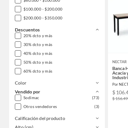
$60.000 - $100.000
$100.000 - $200.000
$200.000 - $350.000
Descuentos
20% dcto y más
30% dcto y más
40% dcto y más
NECTAR
50% dcto y más
Banca 
60% dcto y más
Acacia 
Industri
Color
Por NEC
Vendido por
$ 106.
Sodimac
(73)
$ 156.4
Otros vendedores
(3)
Calificación del producto
Alto (cm)