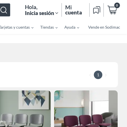
0
Hola
,
Mi
cuenta
Inicia sesión
Tarjetas y cuentas
Tiendas
Ayuda
Vende en Sodimac
1