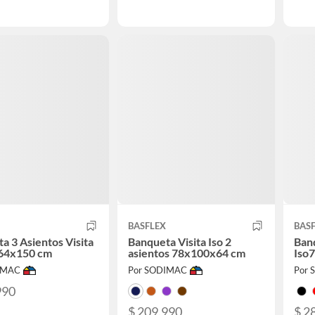
BASFLEX
BAS
a 3 Asientos Visita
Banqueta Visita Iso 2
Banq
x64x150 cm
asientos 78x100x64 cm
Iso
IMAC
Por SODIMAC
Por
990
$ 209.990
$ 2