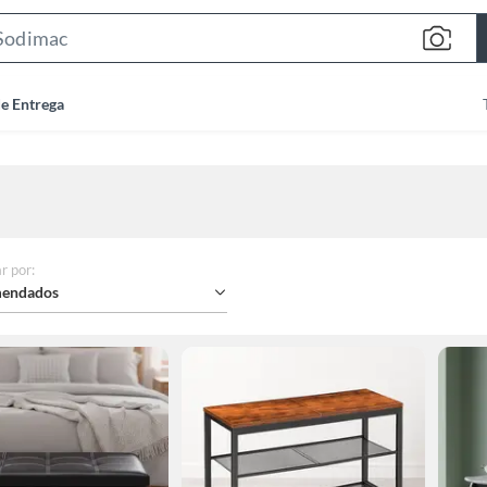
Search
Bar
de Entrega
r por
:
endados