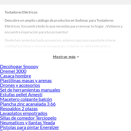
Tostadores Eléctricos
Descubre un amplio catálogo de productos en Sodimac para Tostadores
Eléctricos. Encuentra todo lo que necesitas para renovar tu hogar. ¡Visítanos y
encuentra inspiración para tus proyectos!
Desde herramientas hasta accesorios, estamos aquí para ayudarte a hacer
realidad tus ideas y renovar tus espacios, creando un ambiente único y
personalizado. Explora nuestra selección de herramientas, materiales y
Mostrar más
accesorios de calidad que te ayudarán a crear un espacio más tú.
Decohogar Snoopy
Desde remodelaciones hasta proyectos de decoración, estamos aquí para hacer
Dremel 3000
tus ideas realidad. ¡Visítanos y encuentra todo lo que tenemos para ofrecerte en
Casaca hombre
Tostadores Eléctricos!
Plastilinas masas y arenas
Drones y accesorios
Explora la variedad de productos de Tostadores Eléctricos en Sodimac
Set de herramientas manuales
Estufas pellet Amesti
Herramientas, materiales y accesorios de calidad para tus proyectos y
Macetero colgante balcón
renovación de espacios. ¡Visítanos y descubre todo lo que tenemos para
Plancha zinc acanalada 3 66
ofrecerte!
Respaldos 2 plazas
Lavaplatos empotrados
Encuentra una amplia variedad de productos de Tostadores Eléctricos en
Sillas de comedor Terciopelo
Sodimac. Encuentra todo lo necesario para tus proyectos de renovación y
Neumaticos y llantas Yeada
decoración. ¡Visítanos y haz tus ideas realidad!
Pistolas para pintar Energizer