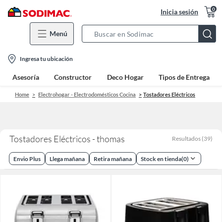
0
Inicia sesión
Menú
Search
Bar
location-
Ingresa tu ubicación
icon
Asesoría
Constructor
Deco Hogar
Tipos de Entrega
Home
Electrohogar - Electrodomésticos Cocina
Tostadores Eléctricos
Tostadores Eléctricos - thomas
Resultados
(
39
)
Envio Plus
Llega mañana
Retira mañana
Stock en tienda
(
0
)