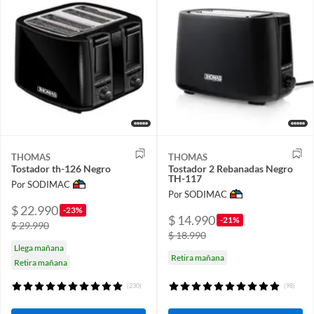
THOMAS
THOMAS
Tostador th-126 Negro
Tostador 2 Rebanadas Negro
TH-117
Por SODIMAC
Por SODIMAC
$ 22.990
-23%
$ 14.990
-21%
$ 29.990
$ 18.990
Llega mañana
Retira mañana
Retira mañana
(230)
(98)