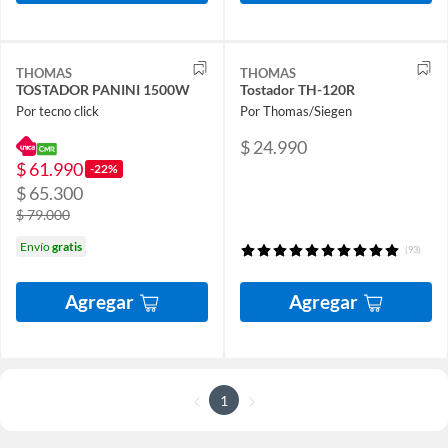
THOMAS
THOMAS
TOSTADOR PANINI 1500W
Tostador TH-120R
Por tecno click
Por Thomas/Siegen
$ 24.990
$ 61.990
-22%
$ 65.300
$ 79.000
Envío
gratis
(93)
Agregar
Agregar
1