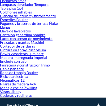
Encimeras Smeg
Lamparas de velador Tempora
Tabla piso 1x4
Colchones inflables
Plancha de internit y fibrocemento
Esmeriles Bauker
Fogones y braseros de terraza Ñuke
Llanas
Llave de lavaplatos
Pantalon gabardina hombre
Luces con sensor de movimiento
Frazadas y mantas Mashini
Cortador de verduras
Pintura en spray Rust oleum
Bowls y asaderas Luminarc
Madera impregnada Imperial
Enchufe con usb
Ferreteria y construccion Irimo
Cable parlante
Ropa de trabajo Bauker
Bicicleta electrica
Neumaticos 12
Pilares de madera 4x4
Menaje cocina Zwilling
Vasos Libbey
Coderas y rodilleras
Servicio al Cliente