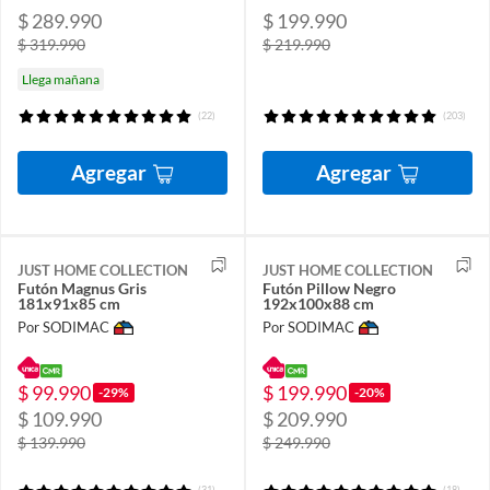
$ 289.990
$ 199.990
$ 319.990
$ 219.990
Llega mañana
(22)
(203)
Agregar
Agregar
JUST HOME COLLECTION
JUST HOME COLLECTION
Futón Magnus Gris
Futón Pillow Negro
181x91x85 cm
192x100x88 cm
Por SODIMAC
Por SODIMAC
$ 99.990
$ 199.990
-29%
-20%
$ 109.990
$ 209.990
$ 139.990
$ 249.990
(31)
(18)