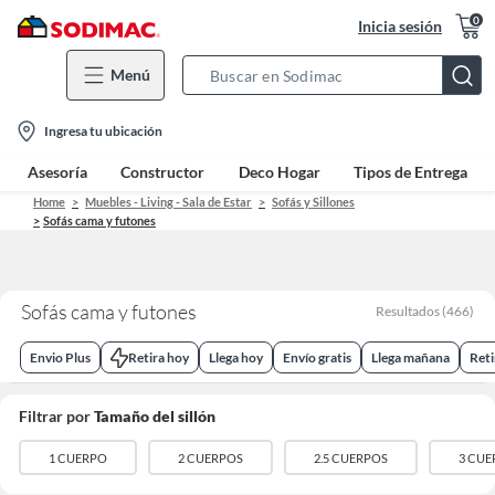
0
Inicia sesión
Menú
Search
Bar
location-
Ingresa tu ubicación
icon
Asesoría
Constructor
Deco Hogar
Tipos de Entrega
Home
Muebles - Living - Sala de Estar
Sofás y Sillones
Sofás cama y futones
Sofás cama y futones
Resultados
(
466
)
Envio Plus
Retira hoy
Llega hoy
Envío gratis
Llega mañana
Ret
Filtrar por
Tamaño del sillón
1 CUERPO
2 CUERPOS
2.5 CUERPOS
3 CUE