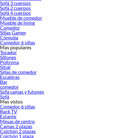
Sofá 3 cuerpos
Sofá cama vs. Futón: Comparación rápida
Sofá 2 cuerpos
Sofá 4 cuerpos
Mueble de comedor
Característica
Sofá Cama
Futón
Mueble de living
Comedor
Estructura/Mecanism
Marco robusto con
Estructura simple de
Sillas Gamer
Cómoda
o
mecanismo
madera o metal,
Comedor 6 sillas
desplegable
plegado manual
Mas populares
Tocador
Peso promedio
40–80 kg
20–40 kg
Sillones
Poltrona
Sitial
Espacio requerido
Mayor área para
Compacto, ocupa
Sillas de comedor
desplegar (1.8–2.2 m
menos piso (1.6–2 m
Escaleras
largo)
largo)
Bar
comedor
Sofa camas y futones
Nivel de comodidad
Mejor soporte para
Ideal para dormir
Sofá
sentarse; colchón
diario con colchón de
Mas vistos
Comedor 6 sillas
independiente
calidad
Rack TV
Estante
Rango de precios
$200.000 -
$70.000 - $350.000
Mesas de centro
(CLP)
$1.000.000
Camas 2 plazas
Colchón 2 plazas
Colchón 1 plaza
Casos de uso ideales
Salas de estar,
Departamentos