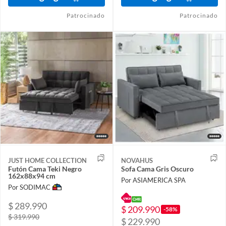
Patrocinado
Patrocinado
JUST HOME COLLECTION
NOVAHUS
Futón Cama Teki Negro
Sofa Cama Gris Oscuro
162x88x94 cm
Por ASIAMERICA SPA
Por SODIMAC
$ 289.990
$ 209.990
-58%
$ 319.990
$ 229.990