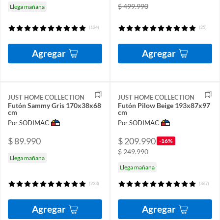
$ 499.990
Llega mañana
(124)
(25)
Agregar
Agregar
JUST HOME COLLECTION
JUST HOME COLLECTION
Futón Sammy Gris 170x38x68
Futón Pilow Beige 193x87x97
cm
cm
Por SODIMAC
Por SODIMAC
$ 89.990
$ 209.990
-16%
$ 249.990
Llega mañana
Llega mañana
(223)
(367)
Agregar
Agregar