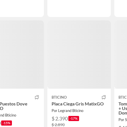
BTICINO
BTIC
 Puestos Dove
Placa Ciega Gris MatixGO
Tom
GO
+ Us
Por Legrand Bticino
Dom
nd Bticino
$ 2.390
-17%
Por
0
-15%
$ 2.890