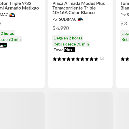
ptor Triple 9/32
Placa Armada Modus Plus
Tom
emi Armado Matixgo
Tomacorriente Triple
Bla
10/16A Color Blanco
IMAC
Por
Por SODIMAC
0
$ 3
$ 6.990
n
2 horas
Lle
Llega en
2 horas
desde 90 min
Reti
Retira desde 90 min
us
+
Envío
Plus
+
(3)