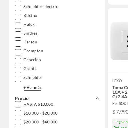
Schneider electric
Bticino
Halux
Sinthesi
Karson
Crompton
Generico
Grantt
Schneider
LEXO
Toma C
+ Ver más
10A + 2
C) 2.4A
Precio
Por SOD
HASTA $10.000
$ 7.99
$10.000 - $20.000
Llega e
$20.000 - $40.000
Retira 