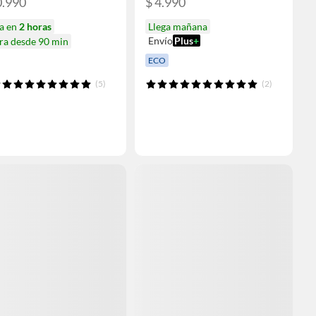
0.990
$ 4.990
ga en
2 horas
Llega mañana
Envío
Plus
+
ra desde 90 min
ECO
(5)
(2)