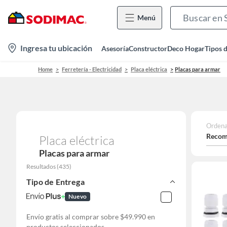
Menú
location-
Ingresa tu ubicación
Asesoría
Constructor
Deco Hogar
Tipos 
icon
Home
Ferretería - Electricidad
Placa eléctrica
Placas para armar
Ordena
Recom
Placa eléctrica
Placas para armar
Resultados
(
435
)
Tipo de Entrega
Nuevo
Envío gratis al comprar sobre $49.990 en
productos seleccionados.