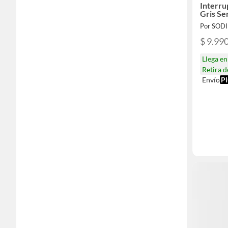
Interru
Gris S
Por SOD
$ 9.99
Llega e
Retira 
Envío
Pl