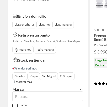
Envío a domicilio
Llega en 2 horas
Llega hoy
Llega mañana
SOLIOT
Retiro en un punto
Prensa 
8mm) B
Sodimac Cerrillos, Sodimac Maipú, Sodimac San Miguel, Sodimac El Bosque, Sodimac San Bernardo, Constructor Cantagallo, Sodimac Talagante, Sodimac San Fernando
Por Solio
Retira hoy
Retira mañana
$ 3.99
Stock en tienda
Llega h
Retira 
Tiendas Sodimac
Cerrillos
Maipú
San Miguel
El Bosque
Mostrar más
Marca
Lexo