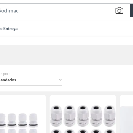
Search
Bar
de Entrega
r por
:
endados