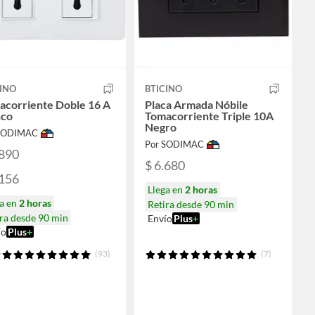
INO
BTICINO
acorriente Doble 16 A
Placa Armada Nóbile
nco
Tomacorriente Triple 10A
Negro
 SODIMAC
Por SODIMAC
.890
$ 6.680
.156
Llega en
2 horas
ga en
2 horas
Retira desde 90 min
ra desde 90 min
Envío
Plus
+
ío
Plus
+
(93)
(7)