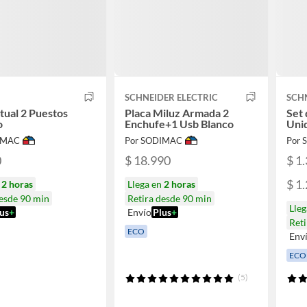
SCHNEIDER ELECTRIC
SCHN
itual 2 Puestos
Placa Miluz Armada 2
Set 
o
Enchufe+1 Usb Blanco
Uni
IMAC
Por SODIMAC
Por
0
$ 18.990
$ 1
$ 1
n
2 horas
Llega en
2 horas
desde 90 min
Retira desde 90 min
Lle
us
+
Envío
Plus
+
Reti
ECO
Env
ECO
(5)