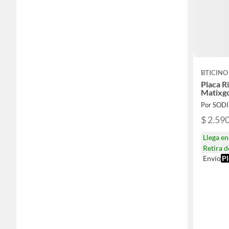
BTICINO
Placa R
Matixg
Por SOD
$ 2.59
Llega e
Retira 
Envío
Pl