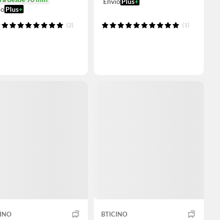
Envío
Plus
+
ío
Plus
+
(2)
(1)
INO
BTICINO