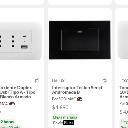
HALUX
LEX
orriente Dúplex
Interruptor Teclon Senci
Toma
Usb (Tipo A - Tipo
Andromeda B
10/
 Blanco Armado
Arm
Por SODIMAC
IMAC
Por
$ 1.890
0
$ 4
Llega mañana
n
2 horas
Lle
Envío
Plus
+
desde 90 min
Reti