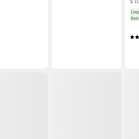
$ 1
Lle
Reti