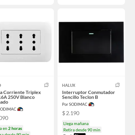
O
HALUX
 Corriente Triplex
Interruptor Conmutador
16A 250V Blanco
Sencillo Teclon B
ado
Por SODIMAC
 SODIMAC
$ 2.190
.090
Llega mañana
ga en
2 horas
Retira desde 90 min
ra desde 90 min