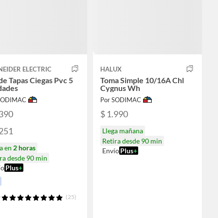
EIDER ELECTRIC
HALUX
de Tapas Ciegas Pvc 5
Toma Simple 10/16A Chl
dades
Cygnus Wh
 SODIMAC
Por SODIMAC
.390
$ 1.990
.251
Llega mañana
Retira desde 90 min
ga en
2 horas
Envío
Plus
+
ra desde 90 min
ío
Plus
+
(25)