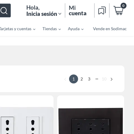
0
Hola
,
Mi
cuenta
Inicia sesión
Tarjetas y cuentas
Tiendas
Ayuda
Vende en Sodimac
...
1
2
3
10