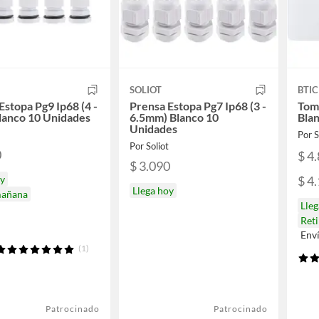
SOLIOT
BTIC
Estopa Pg9 Ip68 (4 -
Prensa Estopa Pg7 Ip68 (3 -
Tom
lanco 10 Unidades
6.5mm) Blanco 10
Bla
Unidades
t
Por
Por Soliot
0
$ 4
$ 3.090
$ 4
oy
Llega hoy
mañana
Lle
Reti
Env
(1)
Patrocinado
Patrocinado