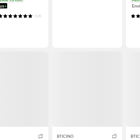
us
+
Env
(13)
BTICINO
BTIC