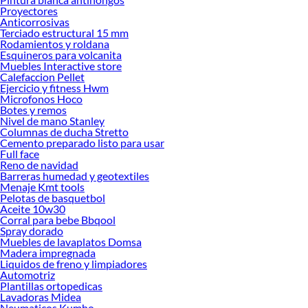
Proyectores
Herramientas, materiales y accesorios de calidad para tus proyectos y
Anticorrosivas
renovación de espacios. ¡Visítanos y descubre todo lo que tenemos para
Terciado estructural 15 mm
ofrecerte!
Rodamientos y roldana
Esquineros para volcanita
Encuentra una amplia variedad de productos de Placas para armar en Sodimac.
Muebles Interactive store
Encuentra todo lo necesario para tus proyectos de renovación y decoración.
Calefaccion Pellet
¡Visítanos y haz tus ideas realidad!
Ejercicio y fitness Hwm
Microfonos Hoco
Botes y remos
Nivel de mano Stanley
Columnas de ducha Stretto
Cemento preparado listo para usar
Full face
Reno de navidad
Barreras humedad y geotextiles
Menaje Kmt tools
Pelotas de basquetbol
Aceite 10w30
Corral para bebe Bbqool
Spray dorado
Muebles de lavaplatos Domsa
Madera impregnada
Liquidos de freno y limpiadores
Automotriz
Plantillas ortopedicas
Lavadoras Midea
Neumaticos Kumho