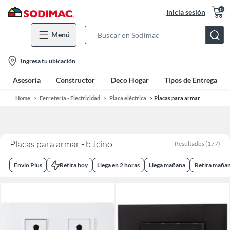
0
Inicia sesión
Menú
Search
Bar
location-
Ingresa tu ubicación
icon
Asesoría
Constructor
Deco Hogar
Tipos de Entrega
Home
Ferretería - Electricidad
Placa eléctrica
Placas para armar
Placas para armar - bticino
Resultados
(
177
)
Envio Plus
Retira hoy
Llega en 2 horas
Llega mañana
Retira maña