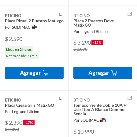
BTICINO
BTICINO
Placa Ritual 2 Puestos Matixgo
Placa 2 Puestos Dove
MatixGO
Por SODIMAC
Por Legrand Bticino
$ 2.590
$ 3.290
-15%
$ 3.890
Llega en
2 horas
Retira desde 90 min
Agregar
Agregar
BTICINO
BTICINO
Placa Ciega Gris MatixGO
Tomacorriente Doble 10A +
Usb Tipo A Blanco Domino
Por Legrand Bticino
Sencia
Por SODIMAC
$ 2.390
-17%
$ 2.890
$ 10.990