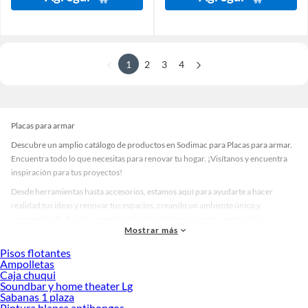
1
2
3
4
Placas para armar
Descubre un amplio catálogo de productos en Sodimac para Placas para armar.
Encuentra todo lo que necesitas para renovar tu hogar. ¡Visítanos y encuentra
inspiración para tus proyectos!
Desde herramientas hasta accesorios, estamos aquí para ayudarte a hacer
realidad tus ideas y renovar tus espacios, creando un ambiente único y
personalizado. Explora nuestra selección de herramientas, materiales y
Mostrar más
accesorios de calidad que te ayudarán a crear un espacio más tú.
Pisos flotantes
Desde remodelaciones hasta proyectos de decoración, estamos aquí para hacer
Ampolletas
tus ideas realidad. ¡Visítanos y encuentra todo lo que tenemos para ofrecerte en
Caja chuqui
Placas para armar!
Soundbar y home theater Lg
Sabanas 1 plaza
Explora la variedad de productos de Placas para armar en Sodimac
Pintura blanca antihongos