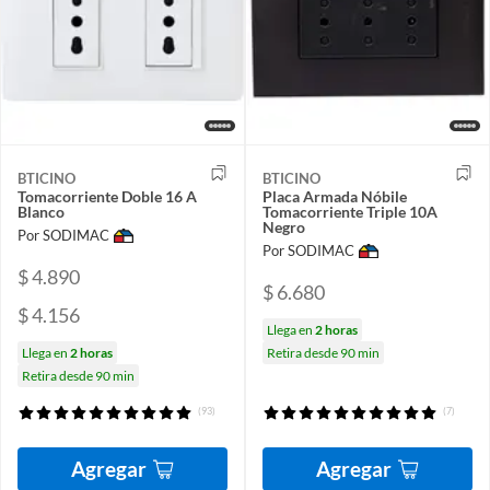
BTICINO
BTICINO
Tomacorriente Doble 16 A
Placa Armada Nóbile
Blanco
Tomacorriente Triple 10A
Negro
Por SODIMAC
Por SODIMAC
$ 4.890
$ 6.680
$ 4.156
Llega en
2 horas
Llega en
2 horas
Retira desde 90 min
Retira desde 90 min
(93)
(7)
Agregar
Agregar