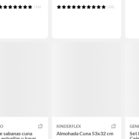
(16)
(26)
CO
KINDERFLEX
GEN
e sabanas cuna
Almohada Cuna 53x32 cm
Set 
 estrellas y lunas
Cel