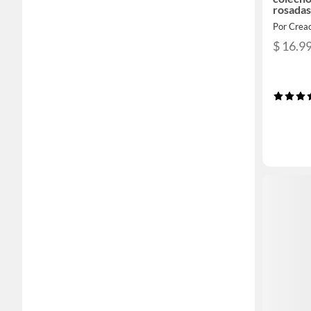
rosada
Por Crea
$ 16.9