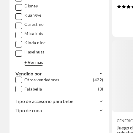
Disney
Kuangye
Carestino
Mica kids
Kinda nice
Haselnuss
+ Ver más
Vendido por
Otros vendedores
(422)
Falabella
(3)
Tipo de accesorio para bebé
Tipo de cuna
GENERI
Juego d
colecho