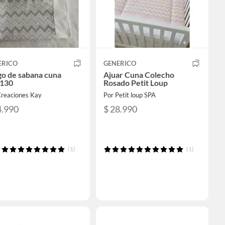
ERICO
GENERICO
go de sabana cuna
Ajuar Cuna Colecho
130
Rosado Petit Loup
Creaciones Kay
Por Petit loup SPA
4.990
$ 28.990
(1)
(1)