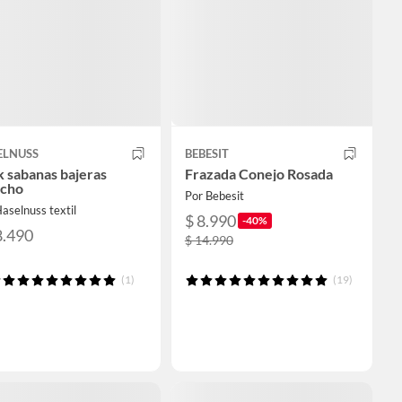
ELNUSS
BEBESIT
 sabanas bajeras
Frazada Conejo Rosada
echo
Por Bebesit
aselnuss textil
$ 8.990
-40%
8.490
$ 14.990
(1)
(19)