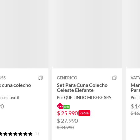
USS
GENERICO
VAT
 cuna colecho
Set Para Cuna Colecho
Man
Celeste Elefante
Para
nuss textil
Por QUE LINDO MI BEBE SPA
Por 
90
$ 1
$ 25.990
$ 16
-26%
$ 27.990
$ 34.990
(1)