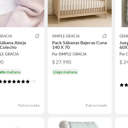
GRACIA
SIMPLE GRACIA
GEN
Sábana Abeja
Pack Sábanas Bajeras Cuna
Jue
 Colecho
140 X 70
60X
PLE GRACIA
Por SIMPLE GRACIA
Por 
90
$ 27.990
$ 2
atis
mañana
Llega mañana
(1)
Patrocinado
Patrocinado