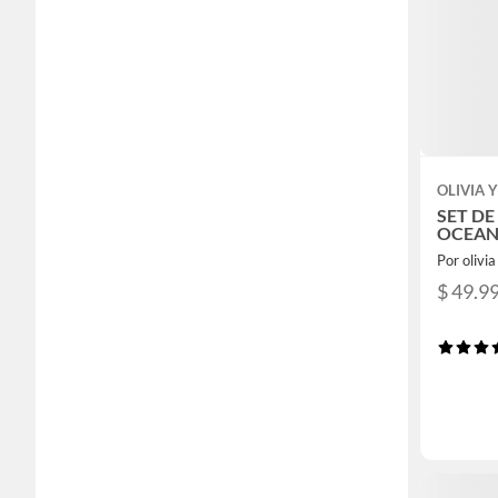
OLIVIA 
SET D
OCEA
Por olivi
$ 49.9