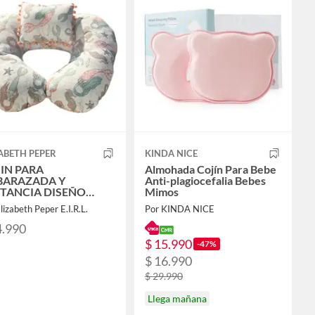
ABETH PEPER
KINDA NICE
IN PARA
Almohada Cojín Para Bebe
BARAZADA Y
Anti-plagiocefalia Bebes
TANCIA DISEÑO
Mimos
GE Y NARANJA
lizabeth Peper E.I.R.L.
Por KINDA NICE
4.990
$ 15.990
-47%
$ 16.990
$ 29.990
Llega mañana