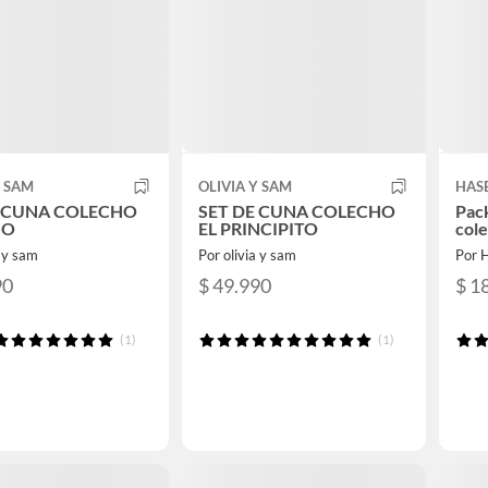
Y SAM
OLIVIA Y SAM
HAS
E CUNA COLECHO
SET DE CUNA COLECHO
Pack
NO
EL PRINCIPITO
col
a y sam
Por olivia y sam
Por H
90
$ 49.990
$ 1
(1)
(1)