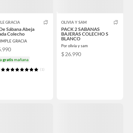
LE GRACIA
OLIVIA Y SAM
 De Sábana Abeja
PACK 2 SABANAS
ada Colecho
BAJERAS COLECHO S
BLANCO
SIMPLE GRACIA
Por olivia y sam
5.990
$ 26.990
ga
gratis
mañana
(1)