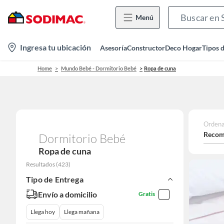
Menú
location-
Ingresa tu ubicación
Asesoría
Constructor
Deco Hogar
Tipos 
icon
Home
Mundo Bebé - Dormitorio Bebé
Ropa de cuna
Ordena
Recom
Dormitorio Bebé
Ropa de cuna
Resultados
(
423
)
Tipo de Entrega
Envío a domicilio
Gratis
Llega hoy
Llega mañana