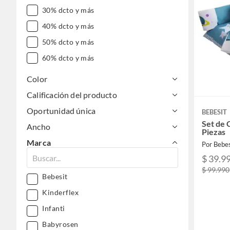
30% dcto y más
40% dcto y más
50% dcto y más
60% dcto y más
Color
Calificación del producto
Oportunidad única
BEBESIT
Set de 
Ancho
Piezas
Marca
Por Bebes
$ 39.9
$ 99.990
Bebesit
Kinderflex
Infanti
Babyrosen