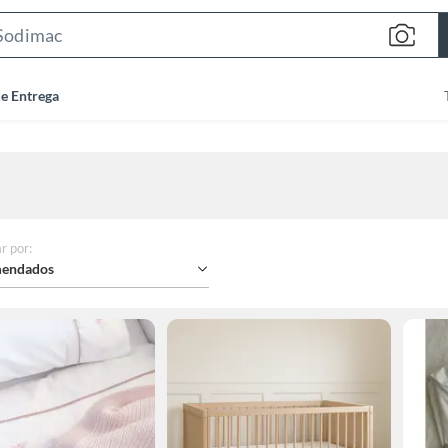
Search
Bar
de Entrega
r por
:
endados