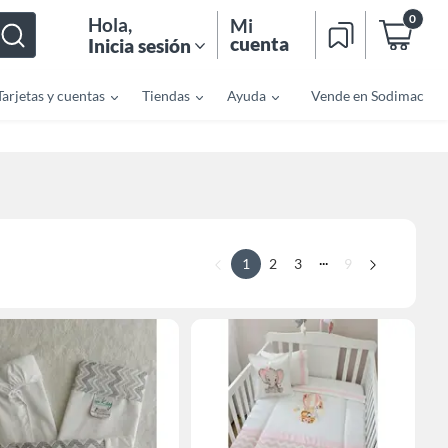
0
Hola
,
Mi
cuenta
Inicia sesión
Tarjetas y cuentas
Tiendas
Ayuda
Vende en Sodimac
...
1
2
3
9