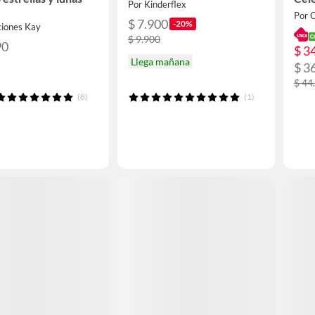
Por Kinderflex
s
Por 
$ 7.900
-20%
ciones Kay
$ 9.900
90
$ 3
Llega mañana
$ 3
$ 44
(8)
(1)