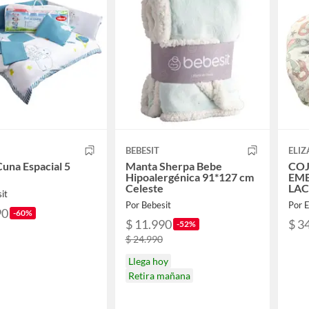
BEBESIT
ELIZ
Cuna Espacial 5
Manta Sherpa Bebe
COJ
Hipoalergénica 91*127 cm
EM
Celeste
LAC
it
BEI
Por Bebesit
Por E
90
-60%
$ 11.990
$ 3
-52%
$ 24.990
Llega hoy
Retira mañana