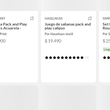
INT
HASELNUSS
SIMP
a Pack and Play
Juego de sabanas pack and
Set
s Acuarela -
play calipso
Ros
Print
Por Haselnuss textil
Por 
900
$ 19.490
$ 2
Lle
(1)