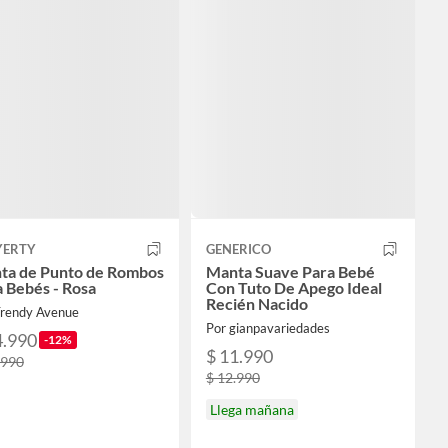
YERTY
GENERICO
ta de Punto de Rombos
Manta Suave Para Bebé
 Bebés - Rosa
Con Tuto De Apego Ideal
Recién Nacido
Trendy Avenue
Por gianpavariedades
4.990
-12%
$ 11.990
.990
$ 12.990
Llega mañana