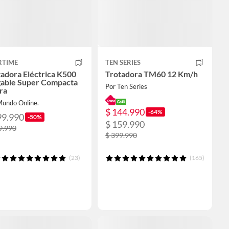
RTIME
TEN SERIES
adora Eléctrica K500
Trotadora TM60 12 Km/h
gable Super Compacta
Por Ten Series
ra
Mundo Online.
$ 144.990
-64%
99.990
-50%
$ 159.990
9.990
$ 399.990
(23)
(165)