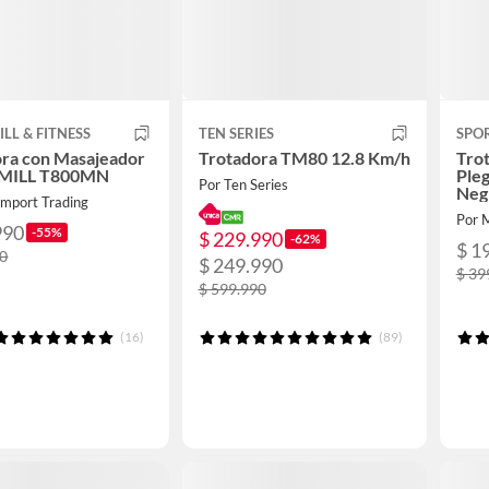
LL & FITNESS
TEN SERIES
SPO
ora con Masajeador
Trotadora TM80 12.8 Km/h
Trot
MILL T800MN
Ple
Por Ten Series
Neg
Import Trading
Por 
990
-55%
$ 229.990
-62%
$ 1
90
$ 249.990
$ 39
$ 599.990
(16)
(89)