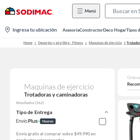
Menú
location-
Ingresa tu ubicación
Asesoría
Constructor
Deco Hogar
Tipos 
icon
Home
Deportes y aire libre - Fitness
Maquinas de ejercicio
Trotador
Ordena
Recom
Maquinas de ejercicio
Trotadoras y caminadoras
Resultados
(
262
)
Tipo de Entrega
Nuevo
Envío gratis al comprar sobre $49.990 en
productos seleccionados.