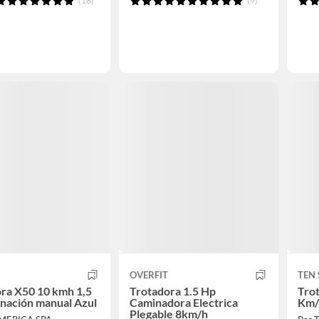
(18)
(9)
OVERFIT
TEN 
ra X50 10 kmh 1,5
Trotadora 1.5 Hp
Tro
inación manual Azul
Caminadora Electrica
Km
Plegable 8km/h