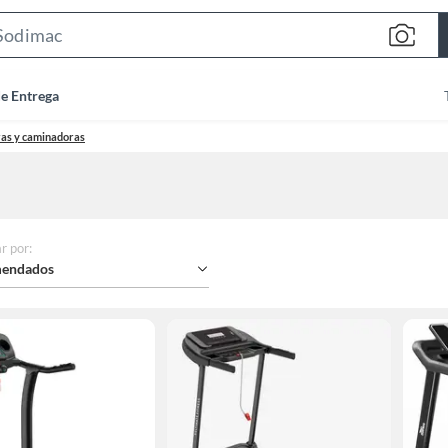
Search
Bar
de Entrega
as y caminadoras
r por
:
endados