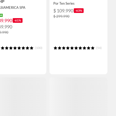
 HP
Por Ten Series
ASIAMERICA SPA
$ 109.990
-63%
$ 299.990
39.990
-61%
49.990
9.990
(100)
(54)