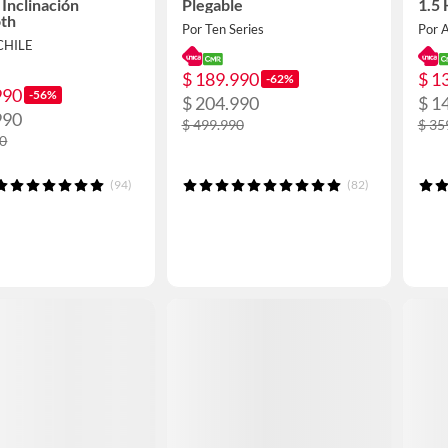
 Inclinación
Plegable
1.5
oth
Por Ten Series
Por 
CHILE
$ 189.990
$ 1
-62%
990
-56%
$ 204.990
$ 1
990
$ 499.990
$ 35
90
(94)
(82)