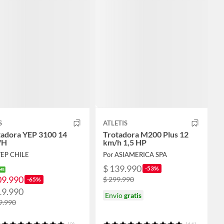
S
ATLETIS
tadora YEP 3100 14
Trotadora M200 Plus 12
/H
km/h 1,5 HP
YEP CHILE
Por ASIAMERICA SPA
$ 139.990
-53%
09.990
$ 299.990
-65%
19.990
Envío
gratis
9.990