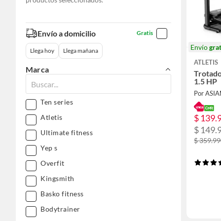
Envío a domicilio
Gratis
Envío
grat
Llega hoy
Llega mañana
ATLETIS
Marca
Trotad
1.5 HP
Por ASI
Ten series
$ 139.
Atletis
$ 149.
Ultimate fitness
$ 359.9
Yep s
Overfit
Kingsmith
Basko fitness
Bodytrainer