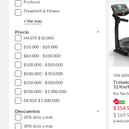
Proform
Treadmill & fitness
+ Ver más
Precio
HASTA $10.000
$10.000 - $20.000
$60.000 - $100.000
$100.000 - $200.000
$200.000 - $350.000
TEN SER
Trotad
$350.000 - $500.000
12 Km/
$500.000 - $1.000.000
Por Ten S
DESDE $1.000.000
$ 154.
Descuentos
$ 169.
20% dcto y más
$ 449.9
30% dcto y más