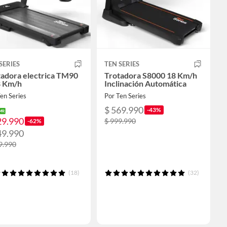
SERIES
TEN SERIES
tadora electrica TM90
Trotadora S8000 18 Km/h
8 Km/h
Inclinación Automática
en Series
Por Ten Series
$ 569.990
-43%
29.990
$ 999.990
-62%
49.990
9.990
(18)
(32)