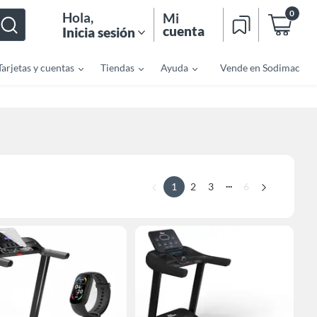
0
Hola
,
Mi
cuenta
Inicia sesión
Tarjetas y cuentas
Tiendas
Ayuda
Vende en Sodimac
...
1
2
3
6