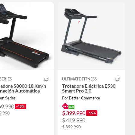
SERIES
ULTIMATE FITNESS
tadora S8000 18 Km/h
Trotadora Eléctrica E530
inación Automática
Smart Pro 2.0
en Series
Por Better Commerce
69.990
-43%
$ 399.990
9.990
-56%
$ 419.990
$ 899.990