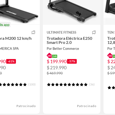
is
app
ULTIMATE FITNESS
TEN 
ora M200 12 km/h
Trotadora Eléctrica E250
Tro
Smart Pro 2.0
12,
AMERICA SPA
Por Better Commerce
Por T
990
$ 199.990
$ 2
-61%
-57%
990
$ 219.990
$ 2
90
$ 469.990
$ 59
(100)
(36)
Patrocinado
Patrocinado