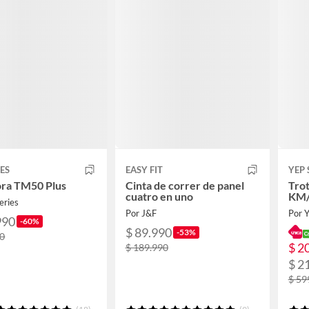
IES
EASY FIT
YEP 
ora TM50 Plus
Cinta de correr de panel
Tro
cuatro en uno
KM
eries
Por J&F
Por 
990
-60%
$ 89.990
-53%
90
$ 2
$ 189.990
$ 2
$ 59