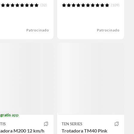
(32)
(109)
Patrocinado
Patrocinado
o
gratis
app
TIS
TEN SERIES
tadora M200 12 km/h
Trotadora TM40 Pink