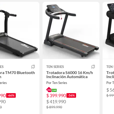
IES
TEN SERIES
TEN 
ora TM70 Bluetooth
Trotadora S6000 16 Km/h
Tro
h
Inclinación Automática
Incl
eries
Por Ten Series
Por T
$ 5
990
$ 399.990
$ 99
-66%
-56%
990
$ 419.990
90
$ 899.990