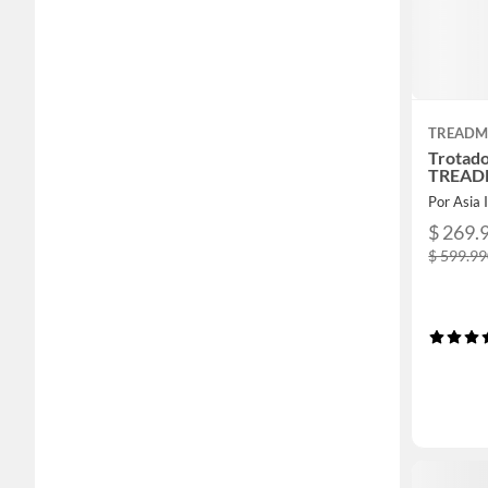
TREADMI
Trotad
TREAD
Por Asia 
$ 269.
$ 599.9