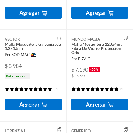
Agregar
Agregar
VECTOR
MUNDO MAGIA
Malla Mosquitera Galvanizada
Malla Mosquitera 120x4mt
1.2x1.5 m
Fibra De Vidrio Protección
Gris
Por SODIMAC
Por BIZA.CL
$ 8.984
$ 7.190
-55%
$ 15.990
Retira mañana
(34)
(4)
Agregar
Agregar
LORENZINI
GENERICO