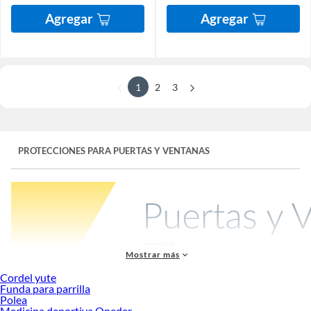
Agregar
Agregar
1
2
3
PROTECCIONES PARA PUERTAS Y VENTANAS
Mostrar más
Cordel yute
Funda para parrilla
Polea
Medicina deportiva Oneder
Nuestro hogar está expuesto constantemente a peligros, como ladrones o