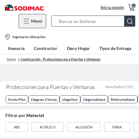
0
Inicia sesión
Menú
Search
Bar
location-
Ingresa tu ubicación
icon
Asesoría
Constructor
Deco Hogar
Tipos de Entrega
Home
Construcción - Protecciones para Puertas y Ventanas
Protecciones para Puertas y Ventanas
Resultados
(
131
)
Envio Plus
Llega en 2 horas
Llega hoy
Llega mañana
Retira mañana
Filtrar por
Material
ABS
ACRÍLICO
ALGODÓN
FIBRA