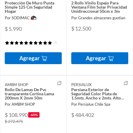
Protección De Muro Punta
2 Rolls Vinilo Espejo Para
Simple 125 Cm Seguridad
Ventana Film Solar Privacidad
Hogar
Unidireccional 50cm x 3m
Por SODIMAC
Por Grandes almacenes guotian
$ 12.500
$ 5.990
(5)
Agregar
Agregar
AMBM SHOP
PERSIALUX
Rollo De Lamas De Pvc
Persiana Exterior de
transparente Cortina Lama
Seguridad Color Plata de
200mm X 2mm 50m
1.5mts. Ancho x 2mts. Alto
Motorizada
Por AMBM SHOP
Por Persialux Chile Spa
$ 108.990
$ 484.402
-60%
$ 272.475