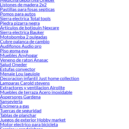
Listones de madera 2x2
insectos. Por esto, es importante contar con
protecciones para puertas y
Pastillas para fosas septicas
ventanas.
Pomos para autos
Sierra electrica Total tools
Cubre ventanas:
Piedra pizarra negra
Articulos de botiquin Nexcare
Uno de los productos que permiten protegerte de los insectos y mosquitos son
Sierra electrica Bauker
las mallas mosquiteras. Algunos modelos se ajustan perfectamente a la ventana
Motobomba 2 pulgadas
mediante armazones plásticos, otros tienen velcros que van pegados al marco de
Cubre palanca de cambio
la ventana, otros resisten a los rayos UV, incluso son lavables.
Audifonos Audio pro
Piso goma eva
Otro elemento de protección son las puntas, que presentan un método simple
Muebles Anyhogar
pero efectivo para mejorar la seguridad de una pared o valla de seguridad
Veneno de raton Anasac
Salud Oneder
existente. Están fabricadas en material metálico. O también puedes incorporar
Estufas convector
un portón eléctrico, que te permitirán abrir y cerrar la puerta de tu garaje
Menaje Lou laguiole
presionando un botón, sin tener que bajar del auto.
Decoracion infantil Just home collection
Lamparas Carold stevens
Encuentra en nuestra tienda online todo tipo de productos para
protecciones
Extractores y ventilacion Airolite
para puertas y ventanas
: mosquiteros, puntas y portones eléctricos, entre otros.
Muebles de terraza Acero inoxidable
Aspersores Gardena
Más productos con increíbles ofertas:
Sansevieria
Encimera a gas
Protecciones para puertas y ventanas
Tuercas de seguridad
Mosquiteros
Tablas de planchar
Persianas de exterior y seguridad
Juegos de exterior Hobby market
Ventanas de techo y tragaluz
Motor electrico para bicicleta
Faroles y candelabros