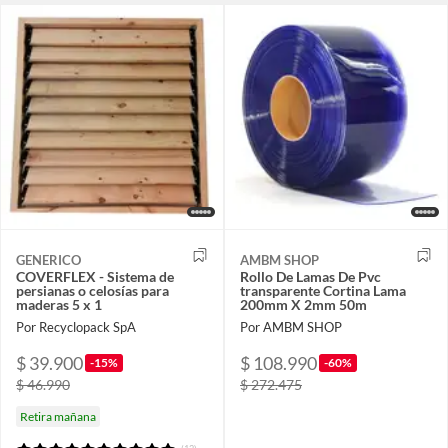
GENERICO
AMBM SHOP
COVERFLEX - Sistema de
Rollo De Lamas De Pvc
persianas o celosías para
transparente Cortina Lama
maderas 5 x 1
200mm X 2mm 50m
Por Recyclopack SpA
Por AMBM SHOP
$ 39.900
$ 108.990
-15%
-60%
$ 46.990
$ 272.475
Retira mañana