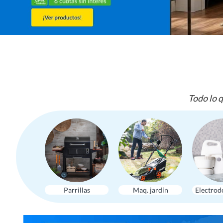
Todo lo q
Parrillas
Maq. jardín
Electrod