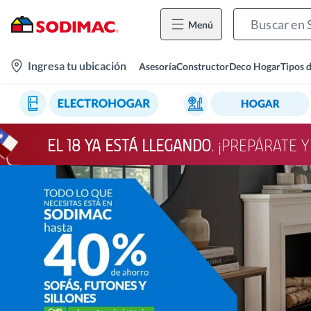
Menú
location-
Ingresa tu ubicación
Asesoría
Constructor
Deco Hogar
Tipos 
icon
EL 18 YA ESTÁ LLEGANDO
. ¡PREPÁRATE 