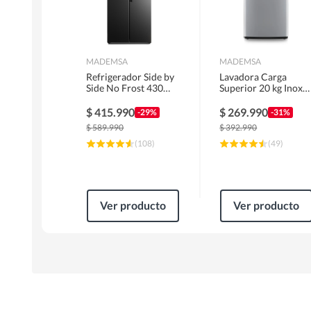
MADEMSA
MADEMSA
Refrigerador Side by
Lavadora Carga
Side No Frost 430
Superior 20 kg Inox
Litros Negro
MDWMT20S
MAS430B
$
415.990
$
269.990
-29%
-31%
$
589.990
$
392.990
(
108
)
(
49
)
Ver producto
Ver producto