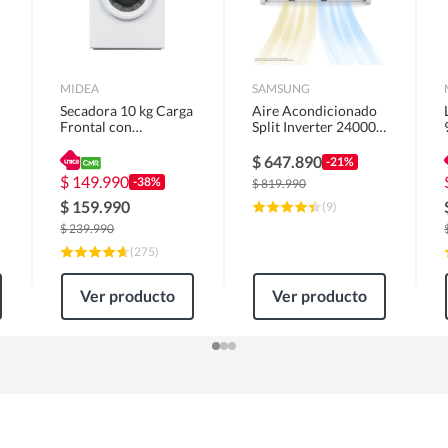
MIDEA
SAMSUNG
Secadora 10 kg Carga
Aire Acondicionado
Frontal con
Split Inverter 24000
Evacuación Blanco
BTU
MD100A100/W2
$
647.890
-21%
$
149.990
-38%
$
819.990
$
159.990
(
9
)
$
239.990
(
275
)
Ver producto
Ver producto