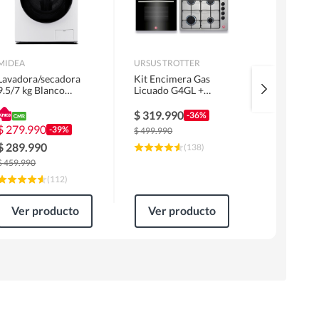
MIDEA
URSUS TROTTER
MIDEA
Lavadora/secadora
Kit Encimera Gas
Lavadora 
9.5/7 kg Blanco
Licuado G4GL +
Superior 1
MLSF-095B/W
Campana 60cm Inox
MLS-155G
1 Motor FF60IN +
$
319.990
$
229.99
-36%
Horno EPC4NIG
$
279.990
-39%
$
499.990
$
309.990
$
289.990
(
138
)
$
459.990
(
112
)
Ver producto
Ver producto
Ver pr