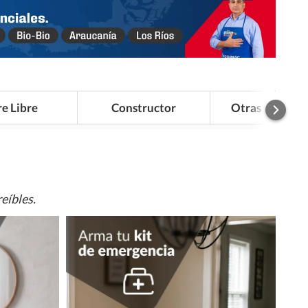
re Libre
Constructor
Otras Categor
eíbles.