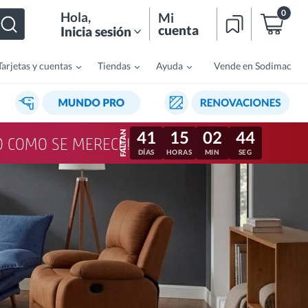
0
Hola
,
Mi
cuenta
Inicia sesión
Tarjetas y cuentas
Tiendas
Ayuda
Vende en Sodimac
41
15
02
41
LO COMO SE MERECE!
DÍAS
HORAS
MIN
SEG