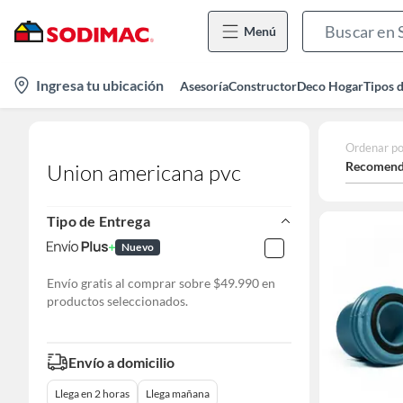
Menú
location-
Ingresa tu ubicación
Asesoría
Constructor
Deco Hogar
Tipos 
icon
Ordenar po
Recomend
Union americana pvc
Tipo de Entrega
Nuevo
Envío gratis al comprar sobre $49.990 en
productos seleccionados.
Envío a domicilio
Llega en 2 horas
Llega mañana