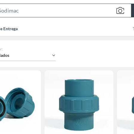
Search
Bar
de Entrega
r
:
ados