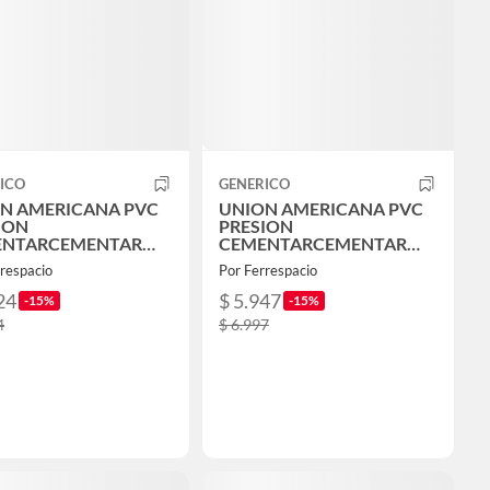
ICO
GENERICO
N AMERICANA PVC
UNION AMERICANA PVC
ION
PRESION
ENTARCEMENTAR
CEMENTARCEMENTAR
M
63MM
respacio
Por Ferrespacio
24
$ 5.947
-15%
-15%
4
$ 6.997