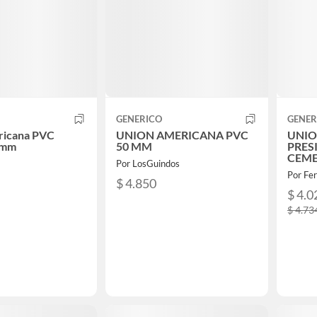
GENERICO
GENER
ricana PVC
UNION AMERICANA PVC
UNIO
5mm
50 MM
PRES
CEM
Por LosGuindos
50M
Por Fer
$ 4.850
$ 4.0
$ 4.73