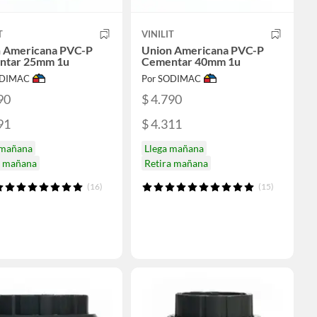
T
VINILIT
 Americana PVC-P
Union Americana PVC-P
ntar 25mm 1u
Cementar 40mm 1u
ODIMAC
Por SODIMAC
90
$ 4.790
91
$ 4.311
 mañana
Llega mañana
a mañana
Retira mañana
(16)
(15)