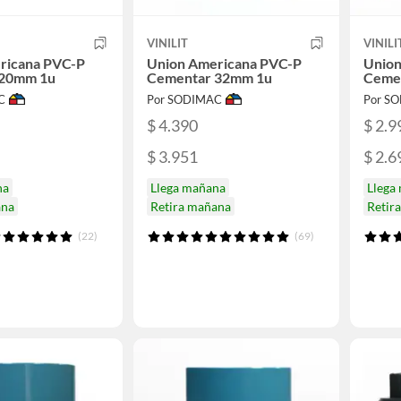
VINILIT
VINILI
ricana PVC-P
Union Americana PVC-P
Union
 20mm 1u
Cementar 32mm 1u
Ceme
C
Por SODIMAC
Por S
$ 4.390
$ 2.9
$ 3.951
$ 2.6
na
Llega mañana
Llega
ana
Retira mañana
Retir
(22)
(69)