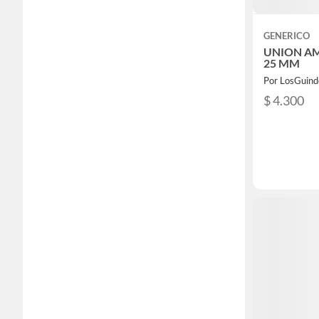
GENERICO
UNION A
25 MM
Por LosGuind
$ 4.300