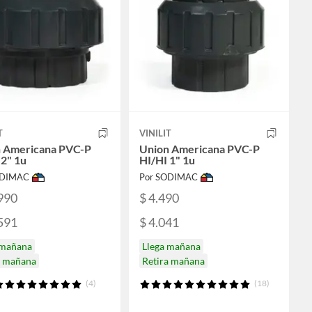
T
VINILIT
 Americana PVC-P
Union Americana PVC-P
 2" 1u
HI/HI 1" 1u
ODIMAC
Por SODIMAC
990
$ 4.490
591
$ 4.041
 mañana
Llega mañana
a mañana
Retira mañana
(4)
(18)