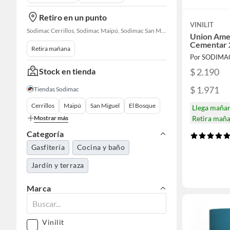
Retiro en un punto
VINILIT
Sodimac Cerrillos, Sodimac Maipú, Sodimac San Miguel, Sodimac El Bosque, Sodimac San Bernardo, Constructor Cantagallo, Sodimac Talagante, Sodimac San Fernando
Union Ame
Cementar
Retira mañana
Por SODIMA
Stock en tienda
$ 2.190
$ 1.971
Tiendas Sodimac
Cerrillos
Maipú
San Miguel
El Bosque
Llega maña
Mostrar más
Retira mañ
Categoría
Gasfitería
Cocina y baño
Jardín y terraza
Marca
Vinilit