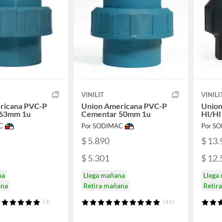
VINILIT
VINILI
ricana PVC-P
Union Americana PVC-P
Union
 63mm 1u
Cementar 50mm 1u
HI/HI
C
Por SODIMAC
Por S
$ 5.890
$ 13.
$ 5.301
$ 12.
na
Llega mañana
Llega
ana
Retira mañana
Retir
(3)
(41)