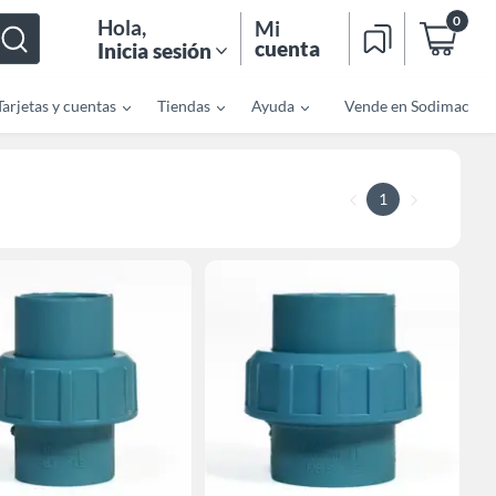
0
Hola
,
Mi
cuenta
Inicia sesión
Tarjetas y cuentas
Tiendas
Ayuda
Vende en Sodimac
1