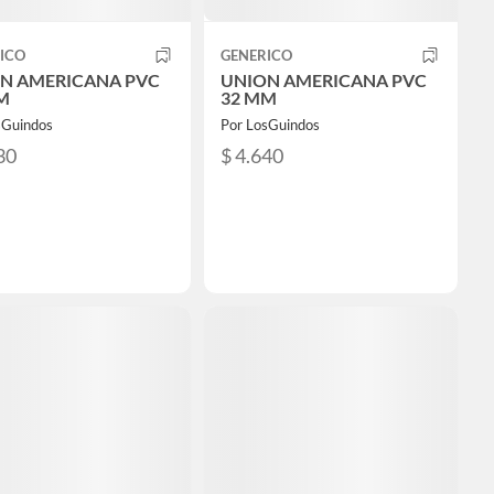
ICO
GENERICO
N AMERICANA PVC
UNION AMERICANA PVC
M
32 MM
sGuindos
Por LosGuindos
30
$ 4.640