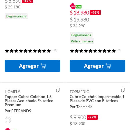
$ 8.890
-65%
$ 25.180
$ 18.980
-46%
Llega mañana
$ 19.980
$ 34.990
Llega mañana
Retira mañana
(19)
(7)
Agregar
Agregar
HOMELY
TOPMEDIC
Topper Cubre Colchon 1.5
Cubre Colchón Impermeable 1
Plazas Acolchado Eslastico
Plaza de PVC con Elásticos
Premium
Por Topmedic
Por ETBRANDS
$ 9.900
-29%
$ 13.900