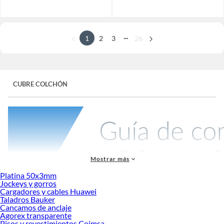
...
1
2
3
26
CUBRE COLCHÓN
Mostrar más
Platina 50x3mm
Jockeys y gorros
Cargadores y cables Huawei
Taladros Bauker
¿Quieres experimentar la sensación de dormir en un hotel, pero desde la
Cancamos de anclaje
comodidad de tu propia cama? En Sodimac, te ofrecemos la solución perfecta
Agorex transparente
para darle a tu colchón esa capa adicional de suavidad y confort que te
Pisos y revestimientos Coimsa