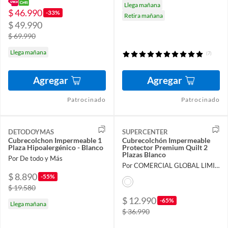
Llega mañana
$ 46.990
-33%
Retira mañana
$ 49.990
$ 69.990
Llega mañana
(7)
Agregar
Agregar
Patrocinado
Patrocinado
DETODOYMAS
SUPERCENTER
Cubrecolchon Impermeable 1
Cubrecolchón Impermeable
Plaza Hipoalergénico - Blanco
Protector Premium Quilt 2
Plazas Blanco
Por De todo y Más
Por COMERCIAL GLOBAL LIMITADA
$ 8.890
-55%
$ 19.580
$ 12.990
-65%
Llega mañana
$ 36.990