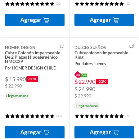
(22)
(12)
Agregar
Agregar
HOMER DESIGN
DULCES SUEÑOS
Cubre Colchón Impermeable
Cubrecolchon Impermeable
De 2 Plazas Hipoalergénico
King
HMCC2P
Por dulces suenos
Por HOMER DESIGN CHILE
$ 15.990
-30%
$ 22.990
-23%
$ 22.990
$ 24.990
$ 29.990
Llega mañana
Llega mañana
(336)
(12)
Agregar
Agregar