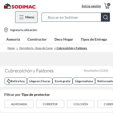
0
Inicia sesión
Menú
Search
Bar
location-
Ingresa tu ubicación
icon
Asesoría
Constructor
Deco Hogar
Tipos de Entrega
Home
Dormitorio - Ropa de Cama
Cubrecolchón y Faldones
Cubrecolchón y Faldones
Resultados
(
1220
)
Retira hoy
Llega en 2 horas
Envío gratis
Llega mañana
Retira mañ
Filtrar por
Tipo de protector
ALMOHADA
COBERTOR
COLCHÓN
CUBIER