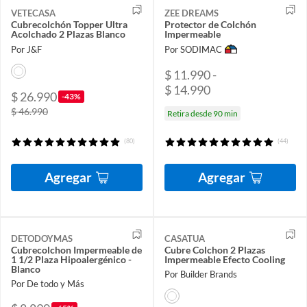
VETECASA
ZEE DREAMS
Cubrecolchón Topper Ultra
Protector de Colchón
Acolchado 2 Plazas Blanco
Impermeable
Por J&F
Por SODIMAC
$ 11.990 -
$ 14.990
$ 26.990
-43%
$ 46.990
Retira desde 90 min
(80)
(44)
Agregar
Agregar
DETODOYMAS
CASATUA
Cubrecolchon Impermeable de
Cubre Colchon 2 Plazas
1 1/2 Plaza Hipoalergénico -
Impermeable Efecto Cooling
Blanco
Por Builder Brands
Por De todo y Más