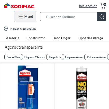
0
Inicia sesión
Menú
Search
Bar
location-
Ingresa tu ubicación
icon
Asesoría
Constructor
Deco Hogar
Tipos de Entrega
Agorex transparente
Envio Plus
Llega en 2 horas
Llega hoy
Llega mañana
Retira mañana