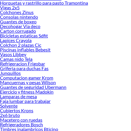
Horquetas y rastrillo para pasto Tramontina
Vigas 2x5
Colchones Zinus
Consolas nintendo
Guantes de boxeo
Decohogar Via deco
Carton corrugado
Bicicletas estaticas Sdfit
Lapices Crayola
Colchon 2 plazas Cic
Piscinas inflables Bebesit
Vasos Libbey
Camas nido Tela
Refrigeracion Frigobar
Griferia para duchas Fas
Junquillos
Computacion gamer Krom
Mancuernas y pesas Wilson
Guantes de seguridad Ubermann
Ejercicio y fitness Madokin
Lamparas de mesa
Faja lumbar para trabajar
Solvente
Cubiertos Krons
2x6 bruto
Macetero con ruedas
Refrigeradores Bosch
Timbres inalambricos Bticino