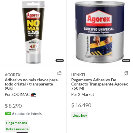
AGOREX
HENKEL
Adhesivo no más clavos para
Pegamento Adhesivo De
todo cristal / transparente
Contacto Transparente Agorex
90gr
750 Ml
Por SODIMAC
Por 2 Market
$ 16.490
$ 8.290
6
cuotas sin interés
Llega hoy
Llega mañana
Retira mañana