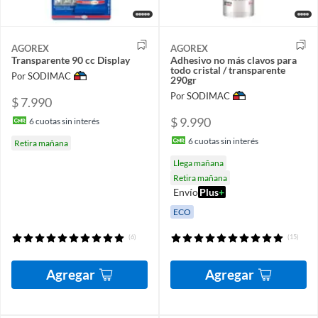
AGOREX
AGOREX
Transparente 90 cc Display
Adhesivo no más clavos para
todo cristal / transparente
Por SODIMAC
290gr
Por SODIMAC
$ 7.990
$ 9.990
6
cuotas sin interés
6
cuotas sin interés
Retira mañana
Llega mañana
Retira mañana
Envío
Plus
+
ECO
(6)
(15)
Agregar
Agregar