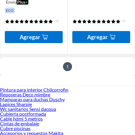
Envío
Plus
+
ECO
(12)
(2)
Agregar
Agregar
1
Pintura para interior Chilcorrofin
Reposeras Deco mimbre
Mamparas para duchas Duschy
Lapices Sharpie
Wc sanitarios Sensi dacqua
Cubierta postformada
Cable hdmi 5 metros
Cintas de embalaje
Cubre piscinas
Accesorios y repuestos Makita