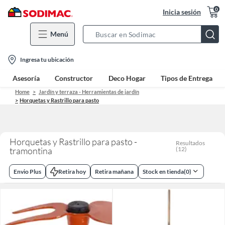
0
Inicia sesión
Menú
Search
Bar
location-
Ingresa tu ubicación
icon
Asesoría
Constructor
Deco Hogar
Tipos de Entrega
Home
Jardín y terraza - Herramientas de jardín
Horquetas y Rastrillo para pasto
Horquetas y Rastrillo para pasto -
Resultados
tramontina
(
12
)
Envio Plus
Retira hoy
Retira mañana
Stock en tienda
(
0
)