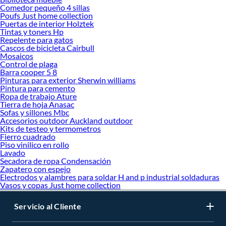
Comedor pequeño 4 sillas
Poufs Just home collection
Puertas de interior Holztek
Tintas y toners Hp
Repelente para gatos
Cascos de bicicleta Cairbull
Mosaicos
Control de plaga
Barra cooper 5 8
Pinturas para exterior Sherwin williams
Pintura para cemento
Ropa de trabajo Ature
Tierra de hoja Anasac
Sofas y sillones Mbc
Accesorios outdoor Auckland outdoor
Kits de testeo y termometros
Fierro cuadrado
Piso vinilico en rollo
Lavado
Secadora de ropa Condensación
Zapatero con espejo
Electrodos y alambres para soldar H and p industrial soldaduras
Vasos y copas Just home collection
Servicio al Cliente