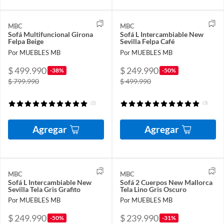
MBC
MBC
Sofá Multifuncional Girona
Sofá L Intercambiable New
Felpa Beige
Sevilla Felpa Café
Por MUEBLES MB
Por MUEBLES MB
$ 499.990
$ 249.990
-38%
-50%
$ 799.990
$ 499.990
(2)
(3)
Agregar
Agregar
MBC
MBC
Sofá L Intercambiable New
Sofá 2 Cuerpos New Mallorca
Sevilla Tela Gris Grafito
Tela Lino Gris Oscuro
Por MUEBLES MB
Por MUEBLES MB
$ 249.990
$ 239.990
-50%
-31%