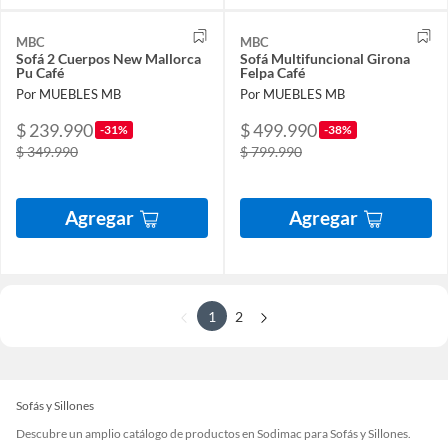
MBC
MBC
Sofá 2 Cuerpos New Mallorca
Sofá Multifuncional Girona
Pu Café
Felpa Café
Por MUEBLES MB
Por MUEBLES MB
$ 239.990
$ 499.990
-31%
-38%
$ 349.990
$ 799.990
Agregar
Agregar
1
2
Sofás y Sillones
Descubre un amplio catálogo de productos en Sodimac para Sofás y Sillones.