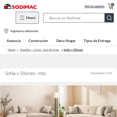
0
Inicia sesión
Menú
Search
Bar
location-
Ingresa tu ubicación
icon
Asesoría
Constructor
Deco Hogar
Tipos de Entrega
Home
Muebles - Living - Sala de Estar
Sofás y Sillones
Sofás y Sillones - mbc
Resultados
(
54
)