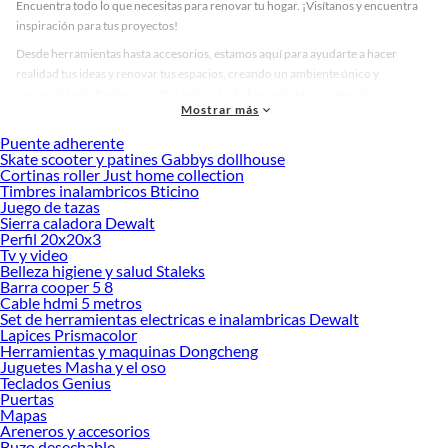
Encuentra todo lo que necesitas para renovar tu hogar. ¡Visítanos y encuentra
inspiración para tus proyectos!
Desde herramientas hasta accesorios, estamos aquí para ayudarte a hacer
realidad tus ideas y renovar tus espacios, creando un ambiente único y
personalizado. Explora nuestra selección de herramientas, materiales y
Mostrar más
accesorios de calidad que te ayudarán a crear un espacio más tú.
Puente adherente
Desde remodelaciones hasta proyectos de decoración, estamos aquí para hacer
Skate scooter y patines Gabbys dollhouse
tus ideas realidad. ¡Visítanos y encuentra todo lo que tenemos para ofrecerte en
Cortinas roller Just home collection
Sofás y Sillones!
Timbres inalambricos Bticino
Juego de tazas
Explora la variedad de productos de Sofás y Sillones en Sodimac
Sierra caladora Dewalt
Perfil 20x20x3
Herramientas, materiales y accesorios de calidad para tus proyectos y
Tv y video
renovación de espacios. ¡Visítanos y descubre todo lo que tenemos para
Belleza higiene y salud Staleks
ofrecerte!
Barra cooper 5 8
Cable hdmi 5 metros
Encuentra una amplia variedad de productos de Sofás y Sillones en Sodimac.
Set de herramientas electricas e inalambricas Dewalt
Encuentra todo lo necesario para tus proyectos de renovación y decoración.
Lapices Prismacolor
¡Visítanos y haz tus ideas realidad!
Herramientas y maquinas Dongcheng
Juguetes Masha y el oso
Teclados Genius
Puertas
Mapas
Areneros y accesorios
Buzo desechable