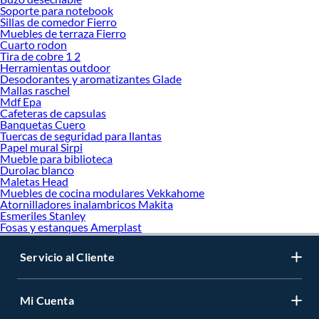
Soporte para notebook
Sillas de comedor Fierro
Muebles de terraza Fierro
Cuarto rodon
Tira de cobre 1 2
Herramientas outdoor
Desodorantes y aromatizantes Glade
Mallas raschel
Mdf Epa
Cafeteras de capsulas
Banquetas Cuero
Tuercas de seguridad para llantas
Papel mural Sirpi
Mueble para biblioteca
Durolac blanco
Maletas Head
Muebles de cocina modulares Vekkahome
Atornilladores inalambricos Makita
Esmeriles Stanley
Fosas y estanques Amerplast
Servicio al Cliente
Mi Cuenta