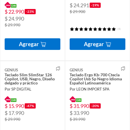
$ 24.291
-19%
$ 22.990
$ 29.900
-23%
$ 24.990
$ 29.990
(4)
Agregar
Agregar
GENIUS
GENIUS
Teclado Slim SlimStar 126
Teclado Ergo Kb-700 Ctecla
Copilot, USB, Negro, Diseño
Copilot Usb Sp Negro Idioma
delgado y práctico
Español Latinoamérica
Por SP DIGITAL
Por LEON IMPORT SPA
$ 15.990
$ 31.990
-47%
-20%
$ 17.990
$ 33.990
$ 29.990
$ 39.990