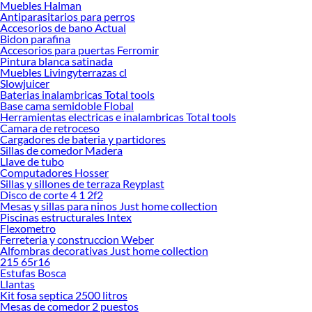
Muebles Halman
Encuentra todo lo necesario para tus proyectos de renovación y decoración.
Antiparasitarios para perros
¡Visítanos y haz tus ideas realidad!
Accesorios de bano Actual
Bidon parafina
Accesorios para puertas Ferromir
Pintura blanca satinada
Muebles Livingyterrazas cl
Slowjuicer
Baterias inalambricas Total tools
Base cama semidoble Flobal
Herramientas electricas e inalambricas Total tools
Camara de retroceso
Cargadores de bateria y partidores
Sillas de comedor Madera
Llave de tubo
Computadores Hosser
Sillas y sillones de terraza Reyplast
Disco de corte 4 1 2f2
Mesas y sillas para ninos Just home collection
Piscinas estructurales Intex
Flexometro
Ferreteria y construccion Weber
Alfombras decorativas Just home collection
215 65r16
Estufas Bosca
Llantas
Kit fosa septica 2500 litros
Mesas de comedor 2 puestos