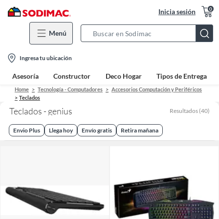
0
Inicia sesión
Menú
Search
Bar
location-
Ingresa tu ubicación
icon
Asesoría
Constructor
Deco Hogar
Tipos de Entrega
Home
Tecnología - Computadores
Accesorios Computación y Periféricos
Teclados
Teclados - genius
Resultados
(
40
)
Envio Plus
Llega hoy
Envío gratis
Retira mañana