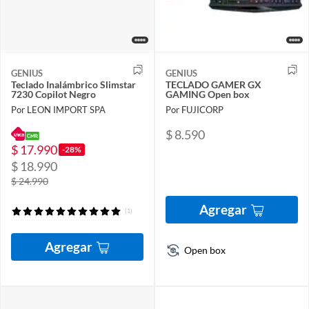
GENIUS
GENIUS
Teclado Inalámbrico Slimstar
TECLADO GAMER GX
7230 Copilot Negro
GAMING Open box
Por LEON IMPORT SPA
Por FUJICORP
$ 8.590
$ 17.990
-28%
$ 18.990
$ 24.990
Agregar
(1)
Agregar
Open box