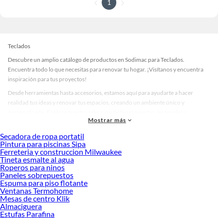
1
Teclados
Descubre un amplio catálogo de productos en Sodimac para Teclados.
Encuentra todo lo que necesitas para renovar tu hogar. ¡Visítanos y encuentra
inspiración para tus proyectos!
Desde herramientas hasta accesorios, estamos aquí para ayudarte a hacer
realidad tus ideas y renovar tus espacios, creando un ambiente único y
personalizado. Explora nuestra selección de herramientas, materiales y
Mostrar más
accesorios de calidad que te ayudarán a crear un espacio más tú.
Secadora de ropa portatil
Desde remodelaciones hasta proyectos de decoración, estamos aquí para hacer
Pintura para piscinas Sipa
tus ideas realidad. ¡Visítanos y encuentra todo lo que tenemos para ofrecerte en
Ferreteria y construccion Milwaukee
Teclados!
Tineta esmalte al agua
Roperos para ninos
Explora la variedad de productos de Teclados en Sodimac
Paneles sobrepuestos
Espuma para piso flotante
Herramientas, materiales y accesorios de calidad para tus proyectos y
Ventanas Termohome
renovación de espacios. ¡Visítanos y descubre todo lo que tenemos para
Mesas de centro Klik
ofrecerte!
Almaciguera
Estufas Parafina
Encuentra una amplia variedad de productos de Teclados en Sodimac.