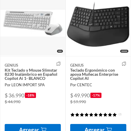
GENIUS
GENIUS
Kit Teclado y Mouse Slimstar
Teclado Ergonómico con
8230 Inalámbrico en Español
apoya Muñecas Enterprise
Copilot Ai 1- BLANCO
Copilot AI
Por LEON IMPORT SPA
Por CENTEC
$ 36.990
$ 49.990
-18%
-17%
$ 44.990
$ 59.990
(2)
Agregar
Agregar