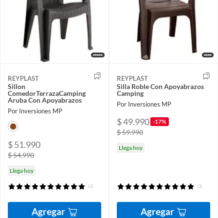
REYPLAST
REYPLAST
Sillon
Silla Roble Con Apoyabrazos
ComedorTerrazaCamping
Camping
Aruba Con Apoyabrazos
Por Inversiones MP
Por Inversiones MP
$ 49.990
-17%
$ 59.990
$ 51.990
Llega hoy
$ 54.990
Llega hoy
(2)
(3)
Agregar
Agregar