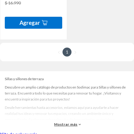
$ 16.990
Agregar
1
Sillas y sillones de terraza
Descubre un amplio catálogo de productos en Sodimac para Sillas y sillones de
terraza. Encuentra todo lo que necesitas para renovar tu hogar. ¡Visítanos y
encuentra inspiración para tus proyectos!
Desde herramientas hasta accesorios, estamos aquí para ayudarte a hacer
realidad tus ideas y renovar tus espacios, creando un ambiente único y
personalizado. Explora nuestra selección de herramientas, materiales y
Mostrar más
accesorios de calidad que te ayudarán a crear un espacio más tú.
Desde remodelaciones hasta proyectos de decoración, estamos aquí para hacer