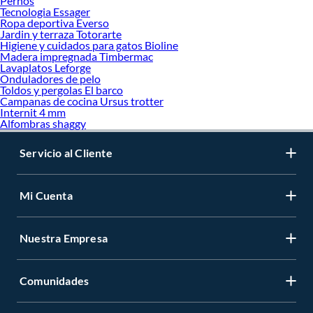
Pernos
Tecnologia Essager
Ropa deportiva Everso
Jardin y terraza Totorarte
Higiene y cuidados para gatos Bioline
Madera impregnada Timbermac
Lavaplatos Leforge
Onduladores de pelo
Toldos y pergolas El barco
Campanas de cocina Ursus trotter
Internit 4 mm
Alfombras shaggy
Servicio al Cliente
Mi Cuenta
Nuestra Empresa
Comunidades