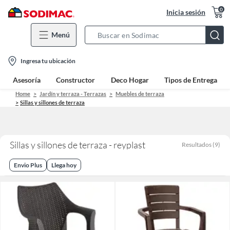
0
Inicia sesión
Menú
Search
Bar
location-
Ingresa tu ubicación
icon
Asesoría
Constructor
Deco Hogar
Tipos de Entrega
Home
Jardín y terraza - Terrazas
Muebles de terraza
Sillas y sillones de terraza
Sillas y sillones de terraza - reyplast
Resultados
(
9
)
Envio Plus
Llega hoy