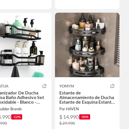
ATUA
YOMYM
anizador De Ducha
Estante de
isa Baño Adhesivo Set
Almacenamiento de Ducha
oxidable - Blanco -
Estante de Esquina Estante
ro
de Baño
uilder Brands
Por HAVEN
4.990
$ 14.990
-12%
-50%
.990
$ 29.990