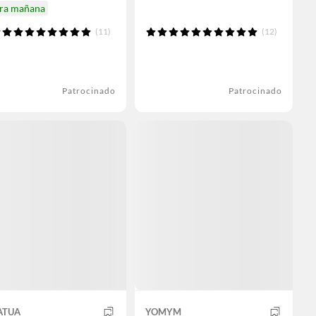
ira mañana
(11)
(12)
Patrocinado
Patrocinado
ATUA
YOMYM