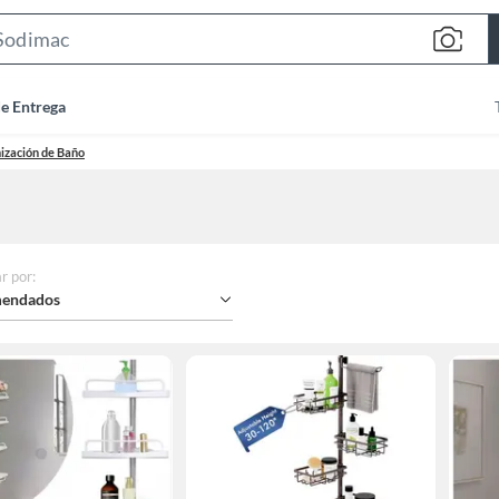
Search
Bar
de Entrega
ización de Baño
r por
:
endados