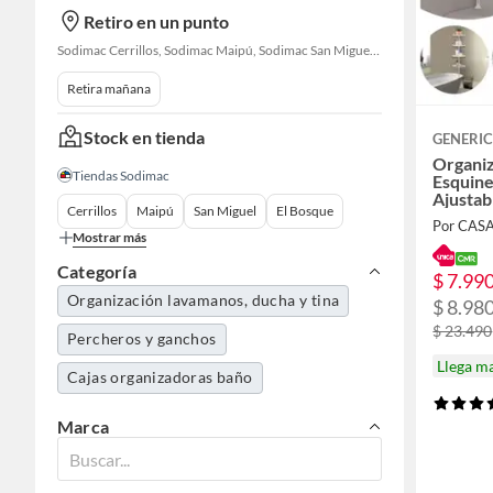
Retiro en un punto
Sodimac Cerrillos, Sodimac Maipú, Sodimac San Miguel, Sodimac El Bosque, Sodimac San Bernardo, Sodimac Talagante, Sodimac San Fernando
Retira mañana
Stock en tienda
GENERI
Organi
Tiendas Sodimac
Esquine
Ajustab
Cerrillos
Maipú
San Miguel
El Bosque
y Anti-
Por CAS
Mostrar más
Categoría
$ 7.99
Organización lavamanos, ducha y tina
$ 8.98
$ 23.490
Percheros y ganchos
Llega m
Cajas organizadoras baño
Marca