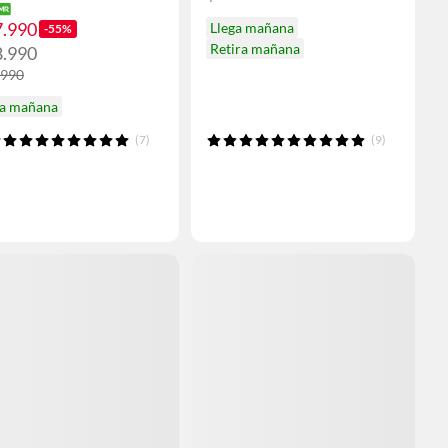
7.990
Llega mañana
-55%
Retira mañana
8.990
.990
ga mañana
(7)
(9)