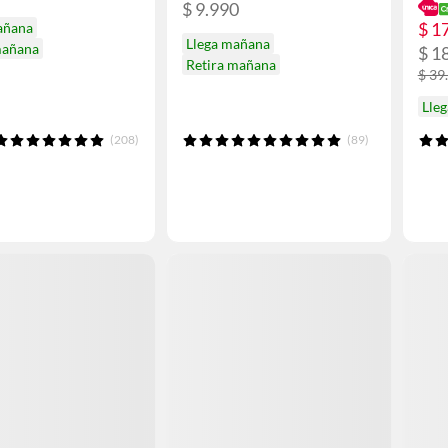
$ 9.990
$ 1
añana
Llega mañana
mañana
$ 1
Retira mañana
$ 39
Lle
(208)
(89)