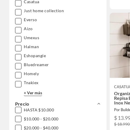
Casatua
Just home collection
Everso
Aizo
Umexus
Halman
Eshopangie
Bluedreamer
Homely
Tnakiex
CASATU
+ Ver más
Organi
Repisa 
Inox Ne
Precio
HASTA $10.000
Por Build
$ 13.9
$10.000 - $20.000
$ 18.990
$20.000 - $40.000