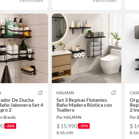
Patrocinado
Patrocinado
A
HALMAN
CAS
zador De Ducha
Set 3 Repisas Flotantes
Org
Baño Jabonera Set 4
Baño Madera Rústica con
Rep
gro 2
Toallero
2 In
Neg
er Brands
Por HALMAN
Por B
90
$ 15.990
$ 1
-26%
-55%
$ 35.190
$ 16