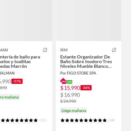
MAN
IRM
ntería de baño para
Estante Organizador De
elos y toallitas
Baño Sobre Inodoro Tres
edas Marrón
Niveles Mueble Blanco
Rack Organizador FIGO
 HALMAN
Por FIGO STORE SPA
STORE
5.990
-57%
$ 15.990
.890
-36%
$ 16.990
ira mañana
$ 24.990
Llega mañana
(11)
(18)