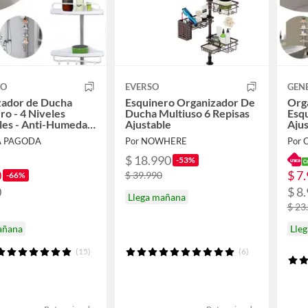
CO
EVERSO
GEN
zador de Ducha
Esquinero Organizador De
Org
ro - 4 Niveles
Ducha Multiuso 6 Repisas
Esqu
les - Anti-Humedad
Ajustable
Aju
Óxido
y A
A PAGODA
Por NOWHERE
Por
$ 18.990
-53%
0
$ 7
$ 39.990
-66%
0
$ 8
Llega mañana
$ 23
añana
Lle
(15)
(6)