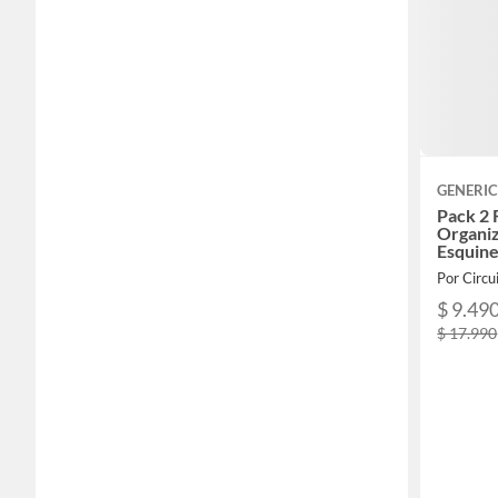
GENERI
Pack 2 
Organi
Esquin
Por Circ
$ 9.49
$ 17.990