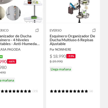
ERICO
EVERSO
anizador de Ducha
Esquinero Organizador De
inero - 4 Niveles
Ducha Multiuso 6 Repisas
stables - Anti-Humedad
Ajustable
nti-Óxido
 CASA PAGODA
Por NOWHERE
$ 18.990
-53%
.990
$ 39.990
-66%
.980
Llega mañana
.490
ga mañana
(15)
(6)