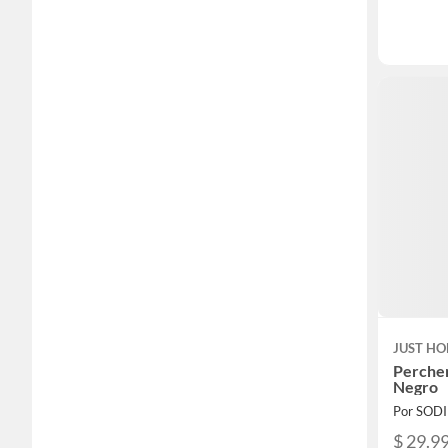
JUST HO
Perche
Negro
Por SOD
$ 29.9