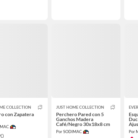
ME COLLECTION
JUST HOME COLLECTION
EVE
ro con Zapatera
Perchero Pared con 5
Esq
Ganchos Madera
Duch
Café/Negro 30x18x8 cm
Ajus
IMAC
Por SODIMAC
Por M
90