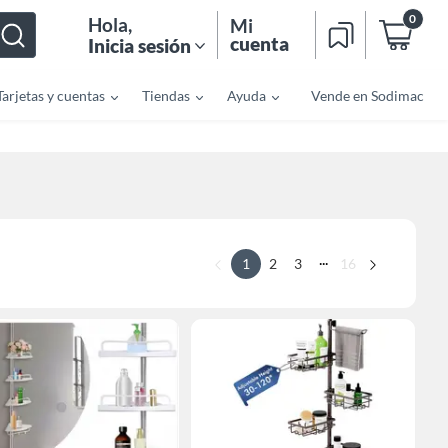
0
Hola
,
Mi
cuenta
Inicia sesión
Tarjetas y cuentas
Tiendas
Ayuda
Vende en Sodimac
...
1
2
3
16