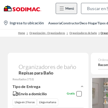
Menú
location-
Ingresa tu ubicación
Asesoría
Constructor
Deco Hogar
Tipos 
icon
Home
Organización - Organizadores
Organizadores de baño
Organ
Ordena
Recom
Organizadores de baño
Repisas para Baño
Resultados
(
753
)
Tipo de Entrega
Envío a domicilio
Gratis
Llega en 2 horas
Llega mañana