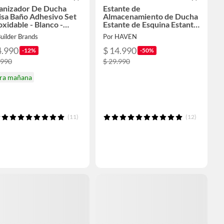
anizador De Ducha
Estante de
isa Baño Adhesivo Set
Almacenamiento de Ducha
oxidable - Blanco -
Estante de Esquina Estante
ro
de Baño
uilder Brands
Por HAVEN
4.990
$ 14.990
-12%
-50%
.990
$ 29.990
ira mañana
(11)
(12)