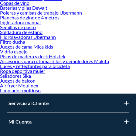
Copas de vino
Baterias y pilas Dewalt
Poleras y camisas de trabajo Ubermann
Planchas de zinc de 4 metros
Ingletadora manual
Semillas de pasto
Soldadura de estaño
Hidrolavadoras Ubermann
Filtro ducha
Juegos de cama Mica kids
Vidrio espejo
Pisos de madera y deck Holztek
Accesorios para rotomartillos y demoledores Makita
Luces y reflectantes para bicicleta
Ropa deportiva mujer
Selladores Sika
Juegos de balcon
Air fryer Moulinex
Limpiador multiuso
Servicio al Cliente
Mi Cuenta