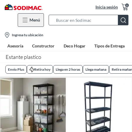
0
Inicia sesión
Menú
Search
Bar
location-
Ingresa tu ubicación
icon
Asesoría
Constructor
Deco Hogar
Tipos de Entrega
Estante plastico
Envio Plus
Retira hoy
Llega en 2 horas
Llega mañana
Retira maña