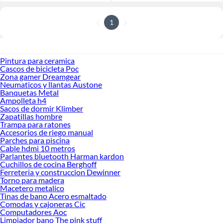
1
Pintura para ceramica
Cascos de bicicleta Poc
Zona gamer Dreamgear
Neumaticos y llantas Austone
Banquetas Metal
Ampolleta h4
Sacos de dormir Klimber
Zapatillas hombre
Trampa para ratones
Accesorios de riego manual
Parches para piscina
Cable hdmi 10 metros
Parlantes bluetooth Harman kardon
Cuchillos de cocina Berghoff
Ferreteria y construccion Dewinner
Torno para madera
Macetero metalico
Tinas de bano Acero esmaltado
Comodas y cajoneras Cic
Computadores Aoc
Limpiador bano The pink stuff