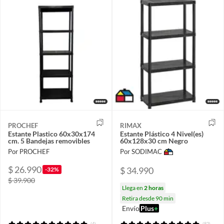
PROCHEF
RIMAX
Estante Plastico 60x30x174
Estante Plástico 4 Nivel(es)
cm. 5 Bandejas removibles
60x128x30 cm Negro
Por PROCHEF
Por SODIMAC
$ 26.990
$ 34.990
-32%
$ 39.900
Llega en
2 horas
Retira desde 90 min
Envío
Plus
+
(4)
(82)