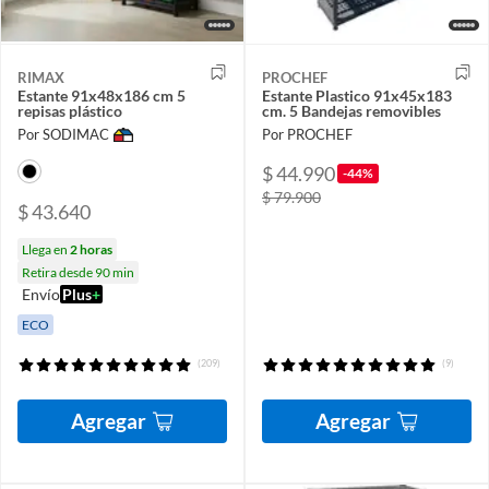
RIMAX
PROCHEF
Estante 91x48x186 cm 5
Estante Plastico 91x45x183
repisas plástico
cm. 5 Bandejas removibles
Por SODIMAC
Por PROCHEF
$ 44.990
-44%
$ 79.900
$ 43.640
Llega en
2 horas
Retira desde 90 min
Envío
Plus
+
ECO
(209)
(9)
Agregar
Agregar