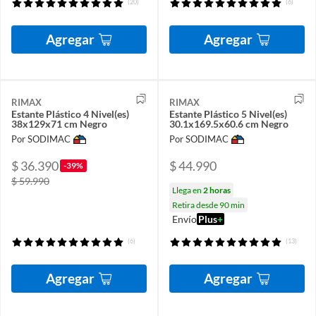
(20)
(6)
Agregar
Agregar
RIMAX
RIMAX
Estante Plástico 4 Nivel(es)
Estante Plástico 5 Nivel(es)
38x129x71 cm Negro
30.1x169.5x60.6 cm Negro
Por SODIMAC
Por SODIMAC
$ 36.390
$ 44.990
-39%
$ 59.990
Llega en
2 horas
Retira desde 90 min
Envío
Plus
+
(6)
(13)
Agregar
Agregar