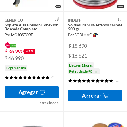
GENERICO
INDEPP
Soplete Alta Presión Conexión
Soldadura 50% estaños carrete
Roscada Completo
500 gr
Por MOJOSTORE
Por SODIMAC
$ 18.690
$ 36.990
-21%
$ 16.821
$ 46.990
Llega en
2 horas
Llega mañana
Retira desde 90 min
(2)
(87)
Agregar
Agregar
Patrocinado