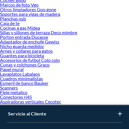
Coches Blloq
Marcos de foto Vgo
Otros limpiadores Goo gone
Soportes para vigas de madera
Planchas osb
Caja de te
Cocinas a gas Midea
Sillas y sillones de terraza Deco mimbre
Porton entrada Ducasse
Adaptador de enchufe Gewiss
Nicho guarda medidor
Arnes y collares para gatos
Guantes para bicicleta
Accesorios de futbol Colo colo
Cunas y colchones Graco
Papel mural
Lavaplatos Labalaos
Cuadros minimalistas
Esmeril de banco Bauker
Scanners
Fleje metalico
Conectores rj45
Aspiradoras verticales Cecotec
Servicio al Cliente