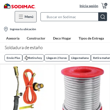
0
Inicia sesión
Menú
Search
Bar
location-
Ingresa tu ubicación
icon
Asesoría
Constructor
Deco Hogar
Tipos de Entrega
Soldadura de estaño
Envio Plus
Retira hoy
Llega en 2 horas
Llega mañana
Retira maña