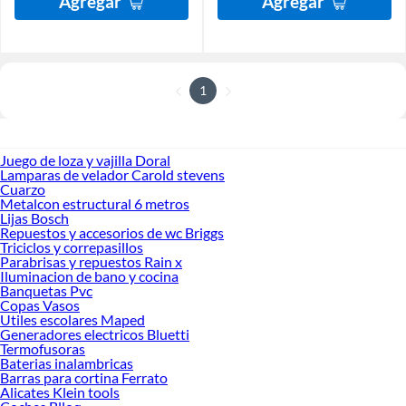
Agregar
Agregar
1
Juego de loza y vajilla Doral
Lamparas de velador Carold stevens
Cuarzo
Metalcon estructural 6 metros
Lijas Bosch
Repuestos y accesorios de wc Briggs
Triciclos y correpasillos
Parabrisas y repuestos Rain x
Iluminacion de bano y cocina
Banquetas Pvc
Copas Vasos
Utiles escolares Maped
Generadores electricos Bluetti
Termofusoras
Baterias inalambricas
Barras para cortina Ferrato
Alicates Klein tools