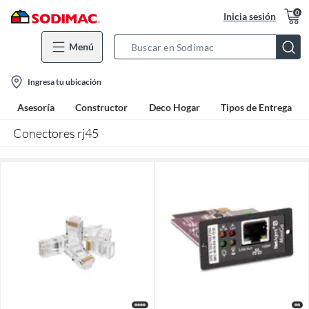
0
Inicia sesión
Menú
Search
Bar
location-
Ingresa tu ubicación
icon
Asesoría
Constructor
Deco Hogar
Tipos de Entrega
Conectores rj45