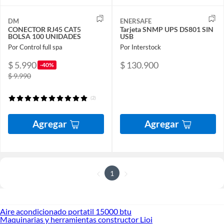
DM
ENERSAFE
CONECTOR RJ45 CAT5
Tarjeta SNMP UPS DS801 SIN
BOLSA 100 UNIDADES
USB
Por Control full spa
Por Interstock
$ 5.990
$ 130.900
-40%
$ 9.990
(2)
Agregar
Agregar
1
Aire acondicionado portatil 15000 btu
Maquinarias y herramientas constructor Lioi