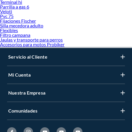
Terminal hi
Parrilla a gas 6
Veloti
Pvc 75
Fijaciones Fischer
Silla mecedora adulto
Flexibles
Filtro campana
Jaulas y transporte para perros
Accesorios para motos Probiker
Servicio al Cliente
Mi Cuenta
Nuestra Empresa
Comunidades