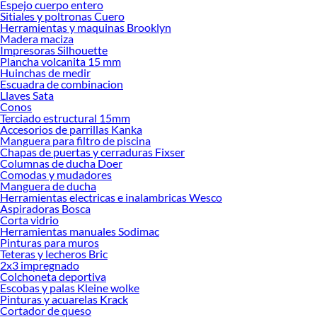
Espejo cuerpo entero
Sitiales y poltronas Cuero
Herramientas y maquinas Brooklyn
Madera maciza
Impresoras Silhouette
Plancha volcanita 15 mm
Huinchas de medir
Escuadra de combinacion
Llaves Sata
Conos
Terciado estructural 15mm
Accesorios de parrillas Kanka
Manguera para filtro de piscina
Chapas de puertas y cerraduras Fixser
Columnas de ducha Doer
Comodas y mudadores
Manguera de ducha
Herramientas electricas e inalambricas Wesco
Aspiradoras Bosca
Corta vidrio
Herramientas manuales Sodimac
Pinturas para muros
Teteras y lecheros Bric
2x3 impregnado
Colchoneta deportiva
Escobas y palas Kleine wolke
Pinturas y acuarelas Krack
Cortador de queso