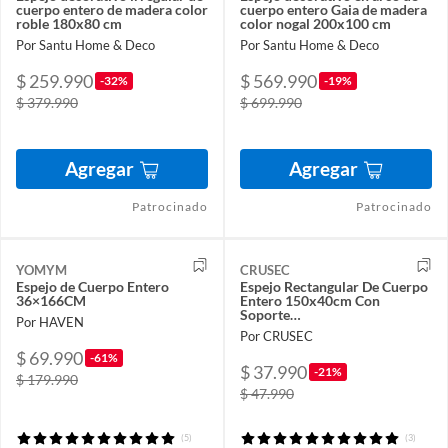
cuerpo entero de madera color
cuerpo entero Gaia de madera
roble 180x80 cm
color nogal 200x100 cm
Por Santu Home & Deco
Por Santu Home & Deco
$ 259.990
$ 569.990
-32%
-19%
$ 379.990
$ 699.990
Agregar
Agregar
Patrocinado
Patrocinado
YOMYM
CRUSEC
Espejo de Cuerpo Entero
Espejo Rectangular De Cuerpo
36×166CM
Entero 150x40cm Con
Soporte…
Por HAVEN
Por CRUSEC
$ 69.990
-61%
$ 37.990
-21%
$ 179.990
$ 47.990
(5)
(3)