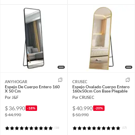
ANYHOGAR
CRUSEC
Espejo De Cuerpo Entero 160
Espejo Ovalado Cuerpo Entero
X 50 Cm
160x50cm Con Base Plegable
Por J&F
Por CRUSEC
$ 36.990
$ 40.990
-18%
-20%
$ 44.990
$ 50.990
(16)
(17)