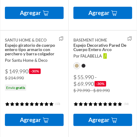
Agregar
Agregar
SANTU HOME & DECO
BASEMENT HOME
Espejo giratorio de cuerpo
Espejo Decorativo Pared De
entero tipo armario con
Cuerpo Entero Arco
perchero y barra colgador
Por FALABELLA
Por Santu Home & Deco
$ 149.990
-30%
$ 55.990 -
$ 214.990
$ 69.990
-30%
Envío
gratis
$ 79.990 - $ 89.990
(13)
(16)
Agregar
Agregar