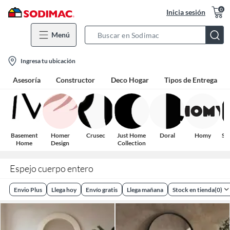
0
Inicia sesión
Menú
Search
Bar
location-
Ingresa tu ubicación
icon
Asesoría
Constructor
Deco Hogar
Tipos de Entrega
Basement
Homer
Crusec
Just Home
Doral
Homy
Sa
Home
Design
Collection
Espejo cuerpo entero
Envio Plus
Llega hoy
Envío gratis
Llega mañana
Stock en tienda
(
0
)