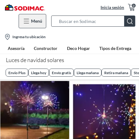
0
Inicia sesión
Menú
Search
Bar
location-
Ingresa tu ubicación
icon
Asesoría
Constructor
Deco Hogar
Tipos de Entrega
Luces de navidad solares
Envio Plus
Llega hoy
Envío gratis
Llega mañana
Retira mañana
Sto