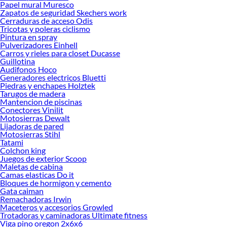
Papel mural Muresco
Zapatos de seguridad Skechers work
Cerraduras de acceso Odis
Tricotas y poleras ciclismo
Pintura en spray
Pulverizadores Einhell
Carros y rieles para closet Ducasse
Guillotina
Audifonos Hoco
Generadores electricos Bluetti
Piedras y enchapes Holztek
Tarugos de madera
Mantencion de piscinas
Conectores Vinilit
Motosierras Dewalt
Lijadoras de pared
Motosierras Stihl
Tatami
Colchon king
Juegos de exterior Scoop
Maletas de cabina
Camas elasticas Do it
Bloques de hormigon y cemento
Gata caiman
Remachadoras Irwin
Maceteros y accesorios Growled
Trotadoras y caminadoras Ultimate fitness
Viga pino oregon 2x6x6