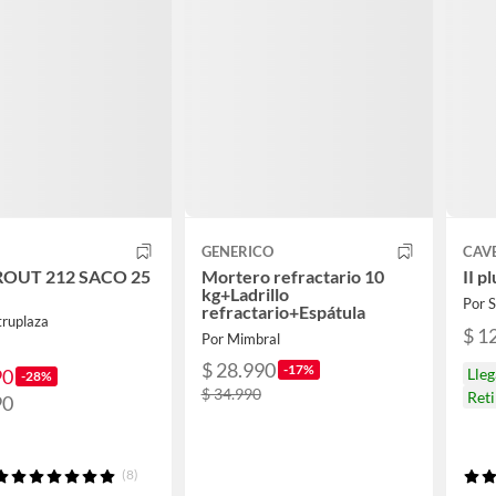
GENERICO
CAV
OUT 212 SACO 25
Mortero refractario 10
II p
kg+Ladrillo
Por
refractario+Espátula
truplaza
$ 1
Por Mimbral
$ 28.990
-17%
90
Lle
-28%
$ 34.990
Reti
90
(8)