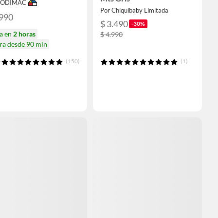
 SODIMAC
Por Chiquibaby Limitada
.990
$ 3.490
-30%
ga en
2 horas
$ 4.990
ra desde 90 min
(150)
(1)