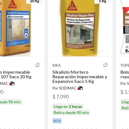
SIKA
TOP
o Impermeable
Sikalisto Mortero
Bols
 107 Saco 20 Kg
Reparación Impermeable y
rep
Expansivo Saco 5 Kg
IMAC
Por
Por SODIMAC
90
$ 3
$ 7.090
desde 90 min
Lle
Llega en
2 horas
Reti
Retira desde 90 min
ECO