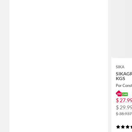
SIKA
SIKAGR
KGS
Por Cons
$ 27.9
$ 29.9
$ 38.937