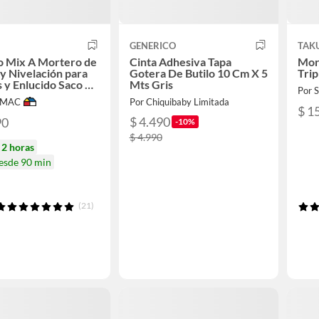
GENERICO
TAK
to Mix A Mortero de
Cinta Adhesiva Tapa
Mor
 y Nivelación para
Gotera De Butilo 10 Cm X 5
Trip
 y Enlucido Saco 5
Mts Gris
Por
IMAC
Por Chiquibaby Limitada
$ 1
$ 4.490
90
-10%
$ 4.990
n
2 horas
desde 90 min
(21)