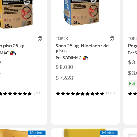
TOPEX
TOP
 piso 25 kg
Saco 25 kg. Nivelador de
Pega
pisos
IMAC
Por
Por SODIMAC
0
$ 3
$ 8.030
8
$ 3
$ 7.628
Reti
(450)
(194)