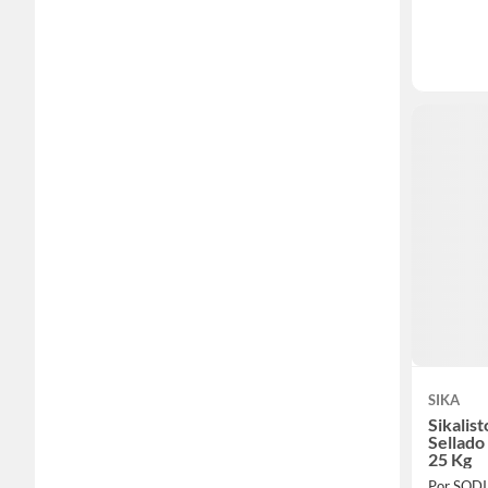
SIKA
Sikalis
Sellado
25 Kg
Por SOD