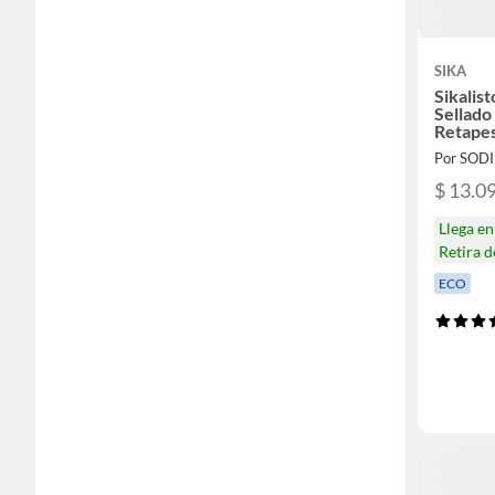
SIKA
Sikalis
Sellado
Retapes
Kg
Por SOD
$ 13.0
Llega e
Retira 
ECO