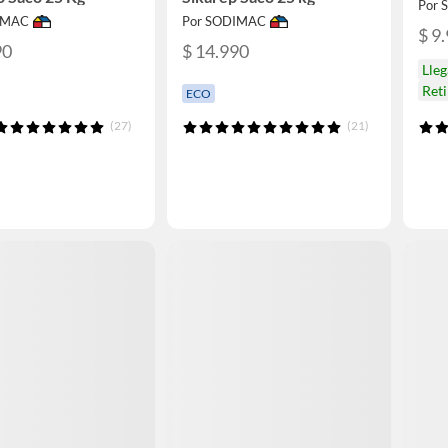
Por
IMAC
Por SODIMAC
$ 9
90
$ 14.990
Lle
Reti
ECO
(27)
(21)