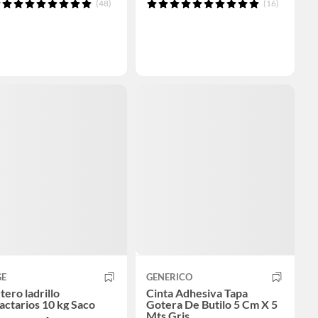
(48)
(16)
GE
GENERICO
ero ladrillo
Cinta Adhesiva Tapa
actarios 10 kg Saco
Gotera De Butilo 5 Cm X 5
Mts Gris