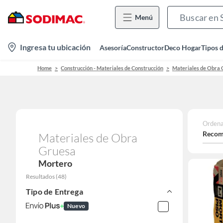
Menú
location-
Ingresa tu ubicación
Asesoría
Constructor
Deco Hogar
Tipos 
icon
Home
Construcción - Materiales de Construcción
Materiales de Obra 
Ordena
Recom
Materiales de Obra
Gruesa
Mortero
Resultados
(
48
)
Tipo de Entrega
Nuevo