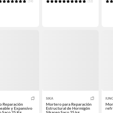
(59)
(52)
SIKA
IUN
o Reparación
Mortero para Reparación
Mort
eable y Expansivo
Estructural de Hormigón
refr
to Saco 25 Kg
Sikarep Saco 25 kg