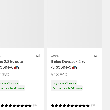
E
CAVE
lug 2,8 kg pote
II plug Doypack 2 kg
 SODIMAC
Por SODIMAC
2.390
$ 13.940
ga en
2 horas
Llega en
2 horas
ra desde 90 min
Retira desde 90 min
(9)
(39)