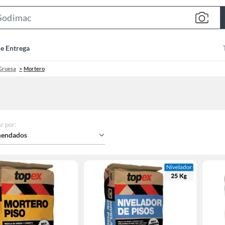
Search
Bar
de Entrega
Gruesa
Mortero
r por
:
endados