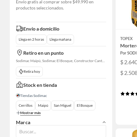
Envío gratis al comprar sobre $49.990 en
productos seleccionados.
Envío a domicilio
TOPEX
Llega en 2 horas
Llega mañana
Mortero
Retiro en un punto
Por SOD
Sodimac Maipú, Sodimac El Bosque, Constructor Cantagallo, Sodimac Talagante
$ 2.64
Retira hoy
$ 2.50
Stock en tienda
Tiendas Sodimac
Cerrillos
Maipú
San Miguel
El Bosque
Mostrar más
Marca