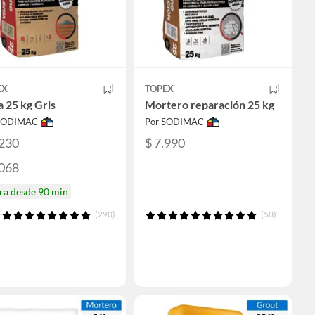
EX
TOPEX
 25 kg Gris
Mortero reparación 25 kg
 SODIMAC
Por SODIMAC
.230
$ 7.990
.068
ra desde 90 min
(290)
(50)