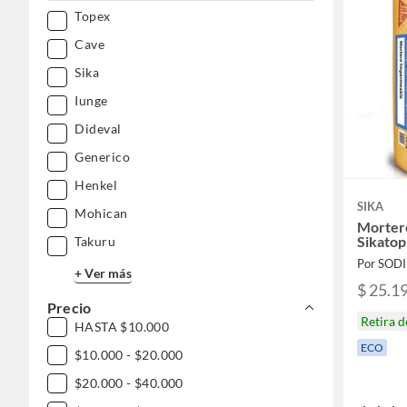
Topex
Cave
Sika
Iunge
Dideval
Generico
Henkel
SIKA
Mohican
Morter
Sikatop
Takuru
Por SOD
+ Ver más
$ 25.1
Precio
Retira 
HASTA $10.000
ECO
$10.000 - $20.000
$20.000 - $40.000