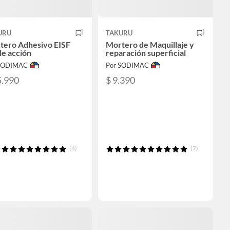
URU
TAKURU
tero Adhesivo EISF
Mortero de Maquillaje y
le acción
reparación superficial
 SODIMAC
Por SODIMAC
5.990
$ 9.390
(4)
(7)