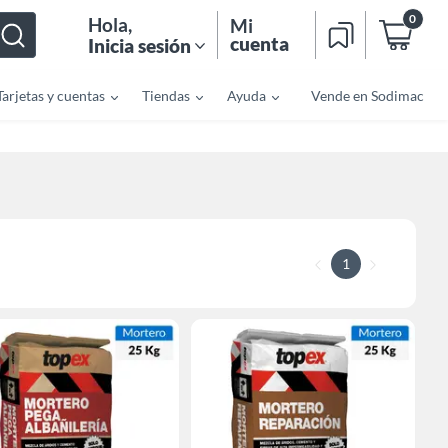
0
Hola
,
Mi
cuenta
Inicia sesión
Tarjetas y cuentas
Tiendas
Ayuda
Vende en Sodimac
1