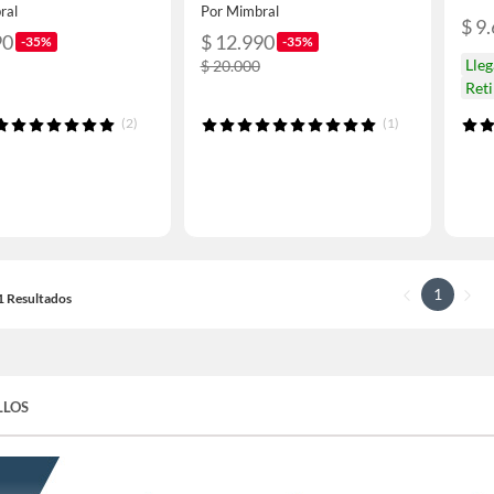
ral
Por Mimbral
$ 9
90
$ 12.990
-35%
-35%
Lle
$ 20.000
Reti
(2)
(1)
1
11 Resultados
LLOS