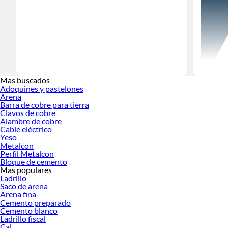
Mas buscados
Cuando se 
Adoquines y pastelones
Arena
Sodimac pu
Barra de cobre para tierra
Tipos de 
Clavos de cobre
Alambre de cobre
Lad
Cable eléctrico
Ladr
Yeso
Ladr
Metalcon
Perfil Metalcon
Ladr
Bloque de cemento
Refr
Mas populares
Ref
Ladrillo
Ref
Saco de arena
Ref
Arena fina
Comparat
Cemento preparado
Cemento blanco
Ladrillo fiscal
Tip
Cal