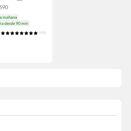
.690
ga mañana
ra desde 90 min
(95)