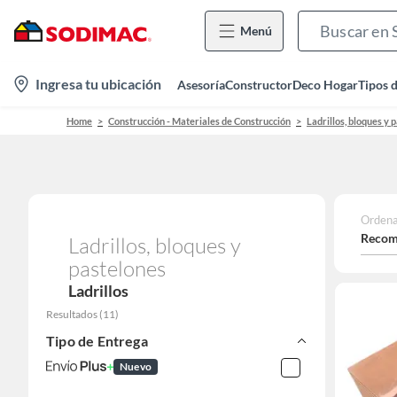
Menú
location-
Ingresa tu ubicación
Asesoría
Constructor
Deco Hogar
Tipos 
icon
Home
Construcción - Materiales de Construcción
Ladrillos, bloques y 
Ordena
Recom
Ladrillos, bloques y
pastelones
Ladrillos
Resultados
(
11
)
Tipo de Entrega
Nuevo