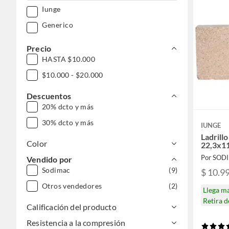
Iunge
Generico
Precio
HASTA $10.000
$10.000 - $20.000
Descuentos
20% dcto y más
30% dcto y más
IUNGE
Ladrillo
Color
22,3x11
Por SOD
Vendido por
Sodimac
(9)
$ 10.9
Otros vendedores
(2)
Llega m
Retira 
Calificación del producto
Resistencia a la compresión