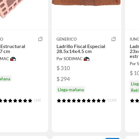
CO
GENERICO
IUN
 Estructural
Ladrillo Fiscal Especial
Ladr
7 cm
28.5x14x4.5 cm
23x
estr
IMAC
Por SODIMAC
Por
$ 310
$ 1
$ 294
añana
Lle
Llega mañana
Reti
(20)
(135)