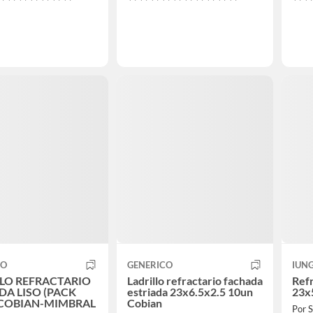
CO
GENERICO
IUN
LLO REFRACTARIO
Ladrillo refractario fachada
Refr
DA LISO (PACK
estriada 23x6.5x2.5 10un
23x
 COBIAN-MIMBRAL
Cobian
Por