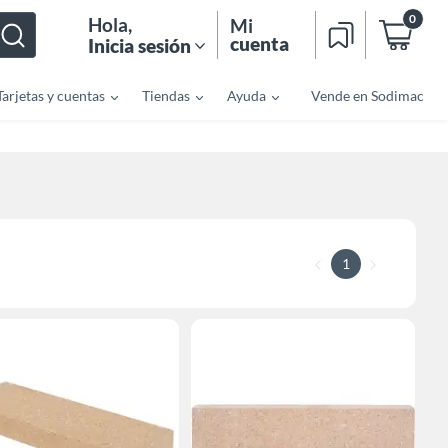
0
Hola
,
Mi
cuenta
Inicia sesión
Tarjetas y cuentas
Tiendas
Ayuda
Vende en Sodimac
1