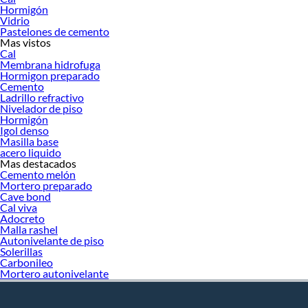
Hormigón
Vidrio
Pastelones de cemento
Estructu
Mas vistos
Cal
Membrana hidrofuga
Fiscal e
Hormigon preparado
Cemento
Ladrillo refractivo
Refracta
Nivelador de piso
Hormigón
Igol denso
Masilla base
Refract
acero liquido
estriada
Mas destacados
Cemento melón
Mortero preparado
Refracta
Cave bond
Cal viva
Adocreto
Refracta
Malla rashel
Autonivelante de piso
Solerillas
Carbonileo
Refracta
Mortero autonivelante