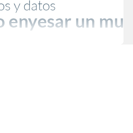
ncial para garantizar la resistencia y el aspecto deseado de las estructuras. En
íficas.
iva pensada para obras donde la solidez es clave.
n proyectos de albañilería tradicional.
nteriores, exteriores y fachadas con acabado limpio.
as temperaturas.
rmato delgado y práctico.
tección y terminación.
as de calor.
 para fachadas, parrillas o proyectos decorativos.
esistencia
Acabado
Rango de precio