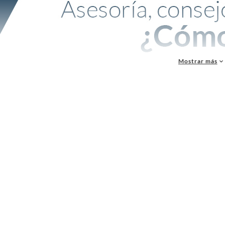
Mostrar más
trata de proyectos de construcción y renovación, la elección del tipo de
ladrillos
es ese
edes encontrar una variedad de tipos de ladrillos para satisfacer tus necesidades espec
ladrillos y para qué sirve cada uno
rillo estructural:
se usa en muros y elementos que requieren resistencia. Es una alternat
illo fiscal:
es ideal para muros y tabiques por su durabilidad. Se utiliza con frecuencia e
illo liso:
destaca por su superficie uniforme y pulida. Es una buena opción para muros i
illo refractario:
se recomienda para parrillas, hornos y estufas por su resistencia a alt
actario tablilla:
se usa en revestimientos y terminaciones expuestas al calor, con un fo
ractario enchape:
ayuda a revestir estufas a leña y superficies similares, aportando pro
ractario bastón:
funciona bien en detalles decorativos o revestimientos angostos en zon
ractario fachada lisa o estriada:
combina resistencia térmica con una terminación visible
iva de ladrillos disponibles
o de ladrillo
Uso recomendado
Medidas (largo × ancho ×
R