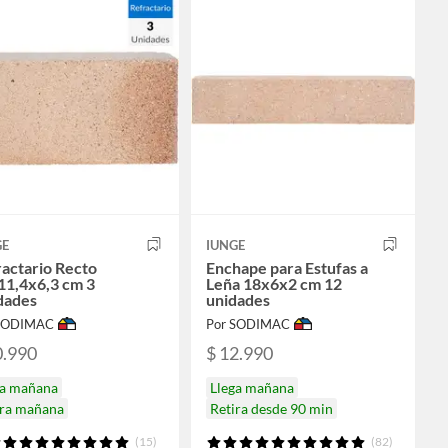
GE
IUNGE
actario Recto
Enchape para Estufas a
11,4x6,3 cm 3
Leña 18x6x2 cm 12
dades
unidades
 SODIMAC
Por SODIMAC
0.990
$ 12.990
ga mañana
Llega mañana
ira mañana
Retira desde 90 min
(15)
(82)