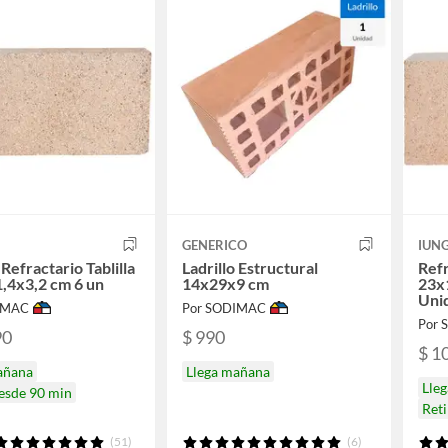
GENERICO
IUN
 Refractario Tablilla
Ladrillo Estructural
Refr
,4x3,2 cm 6 un
14x29x9 cm
23x
Uni
IMAC
Por SODIMAC
Por
90
$ 990
$ 1
añana
Llega mañana
Lle
desde 90 min
Ret
(51)
(6)