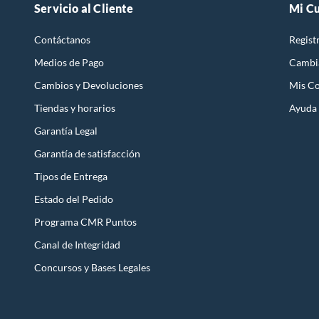
Servicio al Cliente
Mi C
Enchape 
leña
Contáctanos
Regist
Cómo eleg
Medios de Pago
Cambi
Def
Cambios y Devoluciones
Mis C
Con
Rev
Tiendas y horarios
Ayuda
Con
Mir
Garantía Legal
Eva
Garantía de satisfacción
Com
Los
ladril
Tipos de Entrega
son comune
Estado del Pedido
ofrece un 
Por otro l
Programa CMR Puntos
planeando
Canal de Integridad
necesidade
Concursos y Bases Legales
Preguntas
¿Qué difer
El ladrill