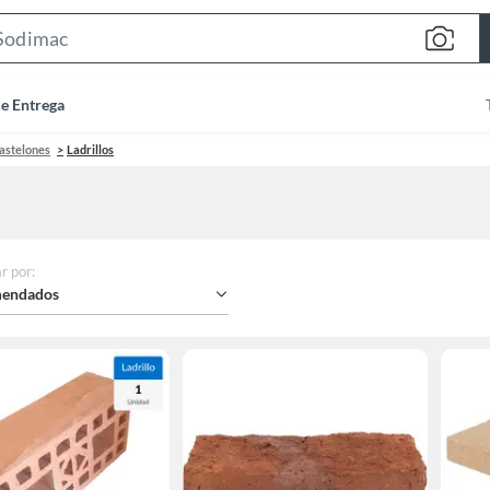
Search
Bar
de Entrega
pastelones
Ladrillos
r por
:
endados