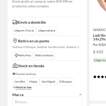
Envío gratis al comprar sobre $49.990 en
productos seleccionados.
Envío a domicilio
GENERI
Llega en 2 horas
Llega mañana
Ladrillo
14x29x
Retiro en un punto
Por SOD
Sodimac El Bosque, Sodimac San Bernardo, Sodimac Talagante
$ 450
Retira hoy
Retira mañana
Llega m
Stock en tienda
Tiendas Sodimac
Cerrillos
Maipú
San Miguel
El Bosque
Mostrar más
Marca