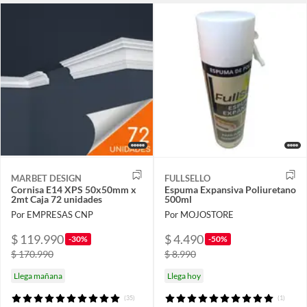
MARBET DESIGN
FULLSELLO
Cornisa E14 XPS 50x50mm x
Espuma Expansiva Poliuretano
2mt Caja 72 unidades
500ml
Por EMPRESAS CNP
Por MOJOSTORE
$ 119.990
$ 4.490
-30%
-50%
$ 170.990
$ 8.990
Llega mañana
Llega hoy
(35)
(1)