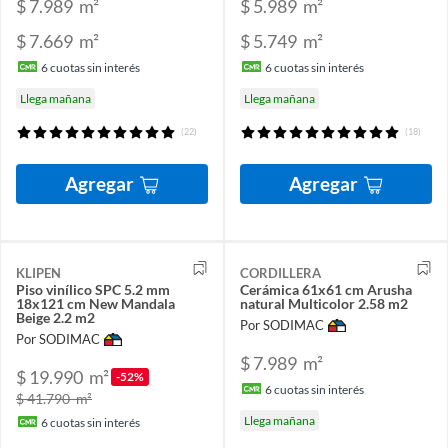
$ 7.989
m²
$ 5.989
m²
$ 7.669
m²
$ 5.749
m²
6
cuotas sin interés
6
cuotas sin interés
Llega mañana
Llega mañana
(22)
(18)
Agregar
Agregar
KLIPEN
CORDILLERA
Piso vinílico SPC 5.2 mm
Cerámica 61x61 cm Arusha
18x121 cm New Mandala
natural Multicolor 2.58 m2
Beige 2.2 m2
Por SODIMAC
Por SODIMAC
$ 7.989
m²
$ 19.990
m²
-52%
6
cuotas sin interés
$ 41.790
m²
Llega mañana
6
cuotas sin interés