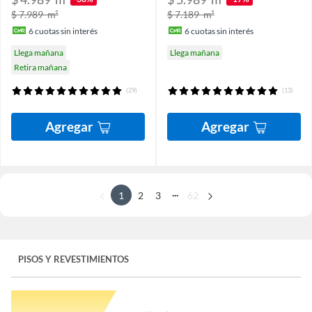
$ 7.989
m²
$ 7.189
m²
6
cuotas sin interés
6
cuotas sin interés
Llega mañana
Llega mañana
Retira mañana
(29)
(13)
Agregar
Agregar
...
1
2
3
62
PISOS Y REVESTIMIENTOS