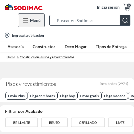
0
Inicia sesión
Menú
Search
Bar
location-
Ingresa tu ubicación
icon
Asesoría
Constructor
Deco Hogar
Tipos de Entrega
Home
Construcción - Pisos y revestimientos
Pisos y revestimientos
Resultados
(
2971
)
Envio Plus
Llega en 2 horas
Llega hoy
Envío gratis
Llega mañana
R
Filtrar por
Acabado
BRILLANTE
BRUTO
CEPILLADO
MATE