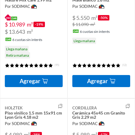
Por SODIMAC
Por SODIMAC
$ 5.550
m²
-50%
$ 10.989
m²
$ 11.090
m²
-19%
$ 13.643
m²
6
cuotas sin interés
6
cuotas sin interés
Llega mañana
Llega mañana
Retira mañana
(95)
(12)
Agregar
Agregar
HOLZTEK
CORDILLERA
Piso vinilico 1.5 mm 15x91 cm
Cerámica 45x45 cm Granito
Lyon Gris 4.18 m2
Gris 2.29 m2
Por SODIMAC
Por SODIMAC
$ 4.989
m²
$ 5.989
m²
-38%
-17%