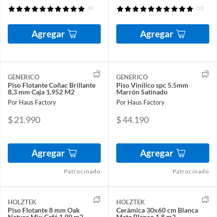
(4)
(12)
Agregar
Agregar
GENERICO
GENERICO
Piso Flotante Coñac Brillante
Piso Vinílico spc 5.5mm
8,3 mm Caja 1,952 M2
Marrón Satinado
Por Haus Factory
Por Haus Factory
$ 21.990
$ 44.190
Agregar
Agregar
Patrocinado
Patrocinado
HOLZTEK
HOLZTEK
Piso Flotante 8 mm Oak
Cerámica 30x60 cm Blanca
Nature Mix Café 1.99 m2
Mate Blanco 1.8 m2