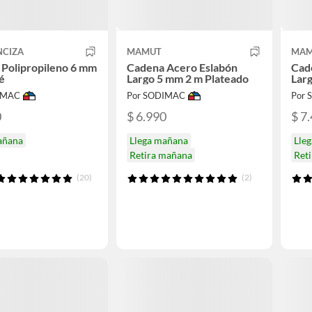
CIZA
MAMUT
MAM
Polipropileno 6 mm
Cadena Acero Eslabón
Cad
é
Largo 5 mm 2 m Plateado
Larg
IMAC
Por SODIMAC
Por
0
$ 6.990
$ 7
añana
Llega mañana
Lle
Retira mañana
Ret
(20)
(2)