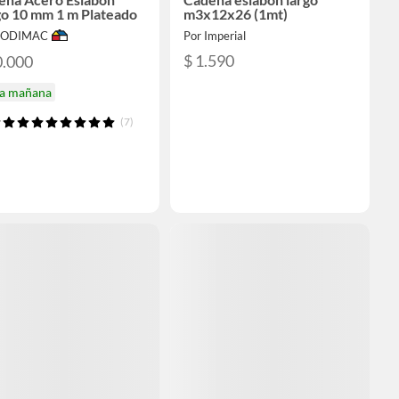
go 10 mm 1 m Plateado
m3x12x26 (1mt)
 SODIMAC
Por Imperial
$ 1.590
0.000
ga mañana
(7)