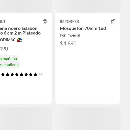
UT
IMPORPER
ena Acero Eslabón
Mosqueton 70mm 1ud
o 6 cm 2 m Plateado
Por Imperial
 SODIMAC
$ 1.890
.490
ga mañana
ira mañana
(4)