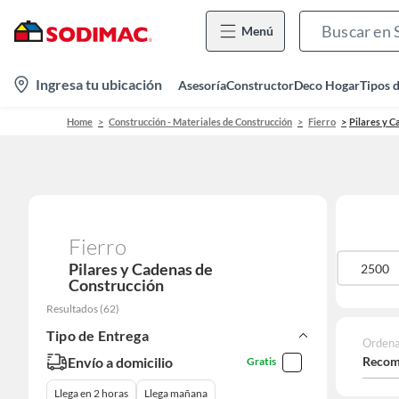
Menú
location-
Ingresa tu ubicación
Asesoría
Constructor
Deco Hogar
Tipos 
icon
Home
Construcción - Materiales de Construcción
Fierro
Pilares y C
Fierro
Pilares y Cadenas de
2
1
0.21
10
25 M
2500
Construcción
Resultados
(
62
)
Tipo de Entrega
Ordena
Envío a domicilio
Recom
Gratis
Llega en 2 horas
Llega mañana