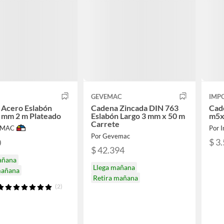
GEVEMAC
IMP
 Acero Eslabón
Cadena Zincada DIN 763
Cad
 mm 2 m Plateado
Eslabón Largo 3 mm x 50 m
m5x
Carrete
IMAC
Por I
Por Gevemac
$ 3
0
$ 42.394
añana
Llega mañana
mañana
Retira mañana
(2)