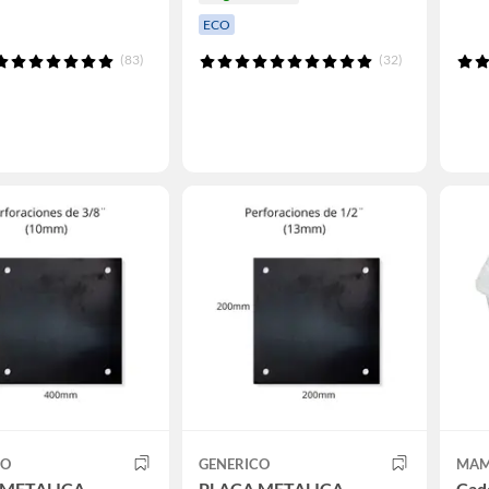
ECO
(83)
(32)
CO
GENERICO
MAM
 METALICA
PLACA METALICA
Cad