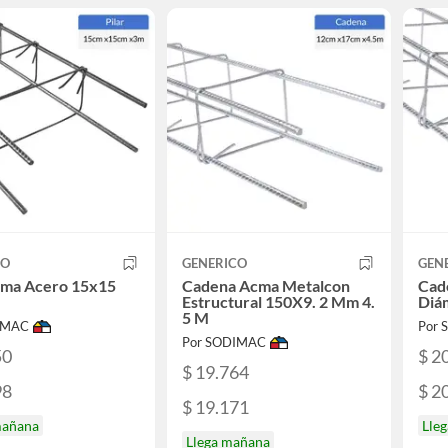
CO
GENERICO
GEN
cma Acero 15x15
Cadena Acma Metalcon
Cad
Estructural 150X9. 2 Mm 4.
Diá
5 M
IMAC
Por
Por SODIMAC
50
$ 2
$ 19.764
98
$ 2
$ 19.171
mañana
Lle
Llega mañana