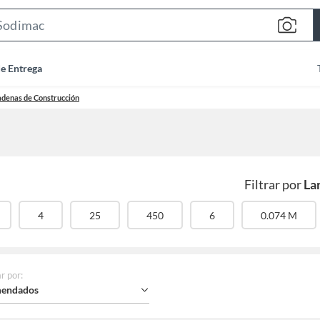
Search
Bar
de Entrega
adenas de Construcción
Filtrar por
La
4
25
450
6
0.074 M
r por
:
endados