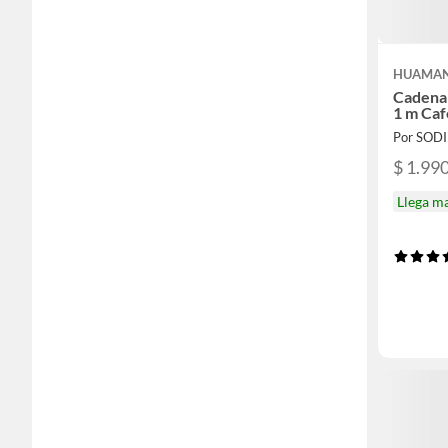
HUAMAN
Cadena 
1 m Caf
Por SOD
$ 1.99
Llega m