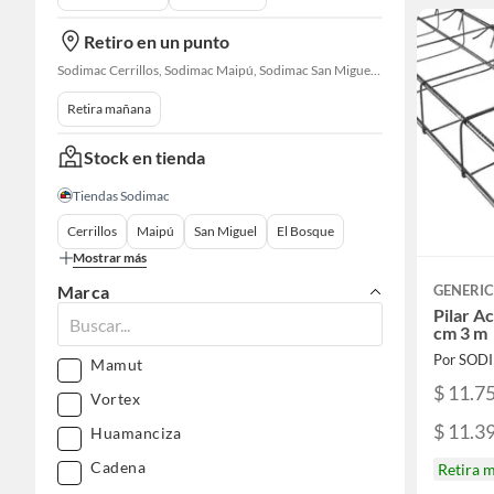
Retiro en un punto
Sodimac Cerrillos, Sodimac Maipú, Sodimac San Miguel, Sodimac El Bosque, Sodimac San Bernardo, Constructor Cantagallo, Sodimac Talagante, Sodimac San Fernando
Retira mañana
Stock en tienda
Tiendas Sodimac
Cerrillos
Maipú
San Miguel
El Bosque
Mostrar más
Marca
GENERI
Pilar A
cm 3 m
Por SOD
Mamut
$ 11.7
Vortex
$ 11.3
Huamanciza
Cadena
Retira 