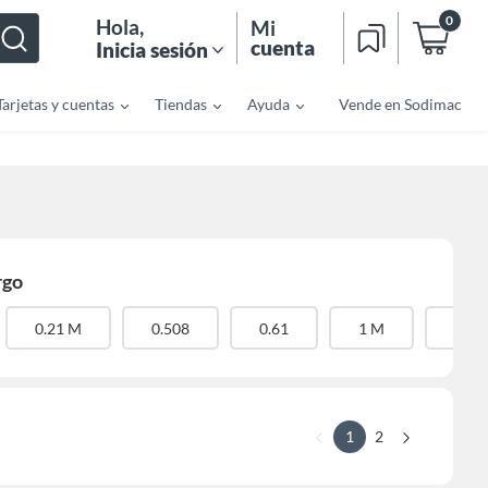
0
Hola
,
Mi
cuenta
Inicia sesión
Tarjetas y cuentas
Tiendas
Ayuda
Vende en Sodimac
rgo
0.21 M
0.508
0.61
1 M
20 
1
2