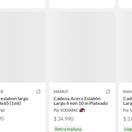
ER
MAMUT
MAM
eslabon largo
Cadena Acero Eslabón
Cad
x65 (1mt)
Largo 6 mm 10 m Plateado
Lar
ial
Por SODIMAC
Por
90
$ 34.990
$ 3
Retira mañana
Lle