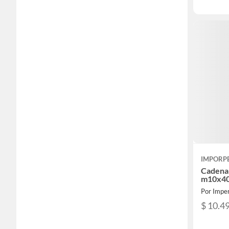
IMPORP
Cadena 
m10x40
Por Imper
$ 10.4