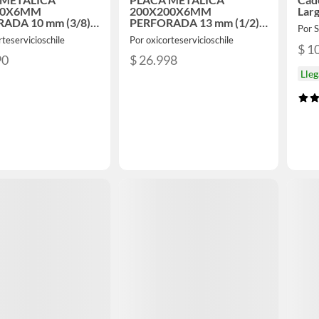
00X6MM
200X200X6MM
Lar
ADA 10 mm (3/8)
PERFORADA 13 mm (1/2)
Por
36 / ...
ACERO A36 / Flanche
rteservicioschile
Por oxicorteservicioschile
$ 1
90
$ 26.998
Lle