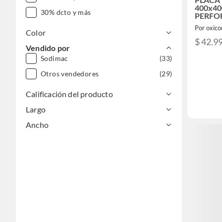
400x4
30% dcto y más
PERFOR
ACERO A
Por oxico
Color
$ 42.9
Vendido por
Sodimac
(33)
Otros vendedores
(29)
Calificación del producto
Largo
Ancho