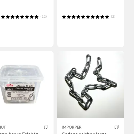
(12)
(2)
UT
IMPORPER
ena Acero Eslabón
Cadena eslabon largo