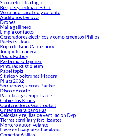
Sierra electrica Ingco
necesidades específicas.
Bergers y reclinables Cic
Ya sea que estés planificando la construcción de escaleras industriales, pisos
Ventilador aire frio y caliente
Audifonos Lenovo
para talleres, rampas de acceso o proyectos decorativos con un toque industrial,
Drones
la plancha diamantada de 3 mm ofrece un equilibrio entre resistencia,
Malla gallinero
funcionalidad y costo. Sigue leyendo para conocer las características,
Limpia contacto
aplicaciones y consideraciones clave que te ayudarán a seleccionar el producto
Generadores electricos y complementos Philips
Racks tv Hoga
adecuado.
Ropa ciclismo Canterbury
¿Qué es una Plancha Diamantada?
Junquillo madera
Poufs Fatboy
La plancha diamantada, también conocida como lámina estriada, chapa
Pasta muro Tajamar
Pinturas Rust oleum
lagrimada o placa antideslizante, es una lámina metálica que presenta un patrón
Papel tapiz
de relieves en forma de diamante o lágrima en una de sus caras. Este diseño
Sitiales y poltronas Madera
característico no es meramente estético; cumple funciones prácticas
Pila cr2032
fundamentales que la convierten en un material indispensable en múltiples
Serruchos y sierras Bauker
Disco de corte
industrias.
Parrilla a gas empotrable
Características del Patrón Diamantado
Cubiertos Krons
Contenedores Gastroplast
El relieve diamantado consiste en protuberancias elevadas distribuidas de
Griferia para bano Fas
manera uniforme sobre la superficie de la plancha. Estas elevaciones, que
Celosias y rejillas de ventilacion Dvp
Tierras semillas y fertilizantes
típicamente tienen una altura de entre 1 y 2 mm sobre la superficie base, crean
Mortero autonivelante
un patrón geométrico que:
Llave de lavaplatos Fanaloza
Incrementa significativamente la fricción superficial
Comedor 6 sillas