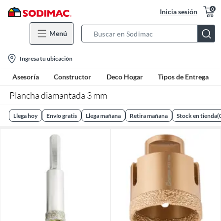
0
Inicia sesión
Menú
Search
Bar
location-
Ingresa tu ubicación
icon
Asesoría
Constructor
Deco Hogar
Tipos de Entrega
Plancha diamantada 3 mm
Llega hoy
Envío gratis
Llega mañana
Retira mañana
Stock en tienda
(