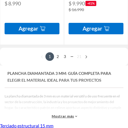
$ 8.990
$ 9.990
-41%
$ 16.990
Agregar
Agregar
...
1
2
3
21
PLANCHA DIAMANTADA 3 MM: GUÍA COMPLETA PARA
ELEGIR EL MATERIAL IDEAL PARA TUS PROYECTOS
La plancha diamantada de 3 mm es un material versátil y de uso frecuente en el
sector de la construcción, la industria y los proyectos de mejoramiento del
hogar. Su característico patrón en relieve aporta un aspecto distintivo y cumple
una función esencial de seguridad al proporcionar una superficie antideslizante.
Mostrar más
En esta guía completa, exploraremos todo lo que necesitas saber sobre este
material para que puedas tomar la mejor decisión de compra según tus
Terciado estructural 15 mm