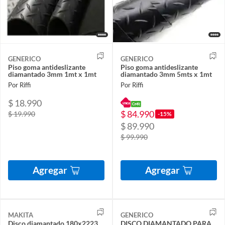
GENERICO
GENERICO
Piso goma antideslizante
Piso goma antideslizante
diamantado 3mm 1mt x 1mt
diamantado 3mm 5mts x 1mt
Por Riffi
Por Riffi
$ 18.990
$ 84.990
$ 19.990
-15%
$ 89.990
$ 99.990
Agregar
Agregar
MAKITA
GENERICO
Disco diamantado 180x2223
DISCO DIAMANTADO PARA