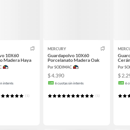
MERCURY
MERC
vo 10X60
Guardapolvo 10X60
Guard
to Madera Haya
Porcelanato Madera Oak
Cerám
C
Por SODIMAC
Por S
$ 4.390
$ 2.2
n interés
6
cuotas sin interés
6
c
(1)
(1)