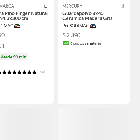
IMARCA
MERCURY
ra Pino Finger Natural
Guardapolvo 8x45
 4.3x300 cm
Cerámica Madera Gris
ODIMAC
Por SODIMAC
90
$ 2.390
6
cuotas sin interés
51
a desde 90 min
(64)