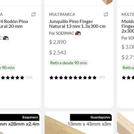
CA
MULTIMARCA
MULT
/4 Rodón Pino
Junquillo Pino Finger
Moldu
ural 20 mm
Natural 13 mm 1.3x300 cm
Finge
2x30
Por SODIMAC
C
Por S
$ 2.890
$ 3.0
$ 2.543
$ 2.7
Retira desde 90 min
e 90 min
Retir
(50)
(57)