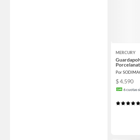
MERCURY
Guardapol
Porcelana
Por SODIMA
$ 4.590
6
cuotas si