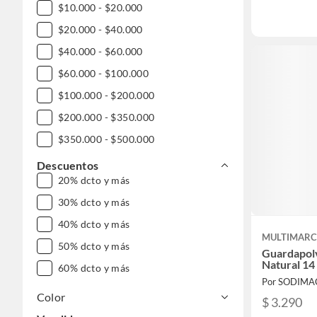
$10.000 - $20.000
$20.000 - $40.000
$40.000 - $60.000
$60.000 - $100.000
$100.000 - $200.000
$200.000 - $350.000
$350.000 - $500.000
$500.000 - $1.000.000
Descuentos
20% dcto y más
DESDE $1.000.000
30% dcto y más
40% dcto y más
MULTIMAR
50% dcto y más
Guardapolv
Natural 1
60% dcto y más
Por SODIMA
Color
$ 3.290