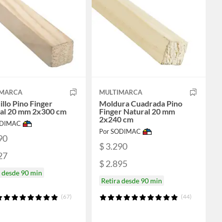
IMARCA
MULTIMARCA
illo Pino Finger
Moldura Cuadrada Pino
al 20 mm 2x300 cm
Finger Natural 20 mm
2x240 cm
ODIMAC
Por SODIMAC
90
$ 3.290
27
$ 2.895
a desde 90 min
Retira desde 90 min
(67)
(44)