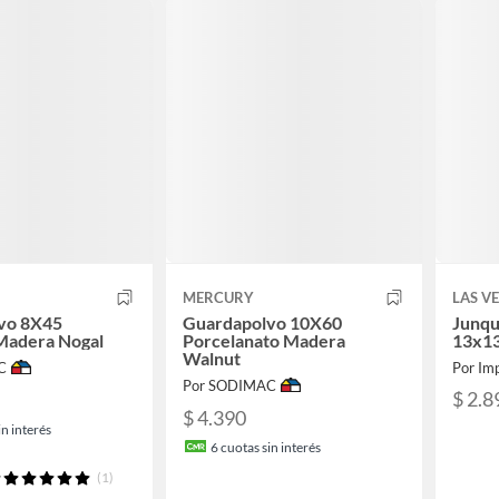
MERCURY
LAS V
vo 8X45
Guardapolvo 10X60
Junqu
Madera Nogal
Porcelanato Madera
13x1
Walnut
C
Por Imp
Por SODIMAC
$ 2.8
$ 4.390
n interés
6
cuotas sin interés
(1)