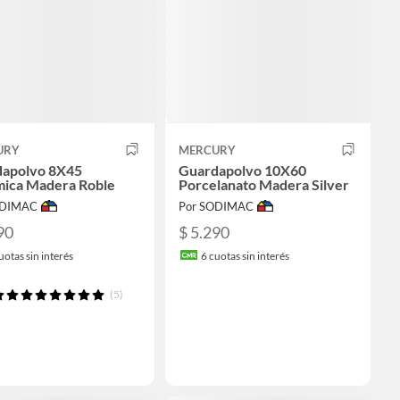
URY
MERCURY
apolvo 8X45
Guardapolvo 10X60
ica Madera Roble
Porcelanato Madera Silver
ODIMAC
Por SODIMAC
90
$ 5.290
uotas sin interés
6
cuotas sin interés
(5)