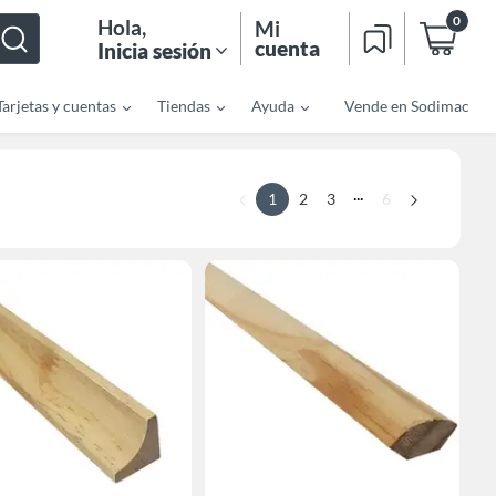
0
Hola
,
Mi
cuenta
Inicia sesión
Tarjetas y cuentas
Tiendas
Ayuda
Vende en Sodimac
...
1
2
3
6