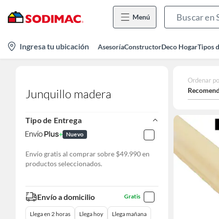
Menú
location-
Ingresa tu ubicación
Asesoría
Constructor
Deco Hogar
Tipos 
icon
Ordenar po
Recomend
Junquillo madera
Tipo de Entrega
Nuevo
Envío gratis al comprar sobre $49.990 en
productos seleccionados.
Envío a domicilio
Gratis
Llega en 2 horas
Llega hoy
Llega mañana