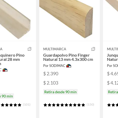
CA
MULTIMARCA
MULT
quinero Pino
Guardapolvo Pino Finger
Junqu
ural 28 mm
Natural 13 mm 4.3x300 cm
Natur
m
Por SODIMAC
Por S
C
$ 2.390
$ 4.6
$ 2.103
$ 4.1
Retira desde 90 min
Retir
e 90 min
(101)
(150)