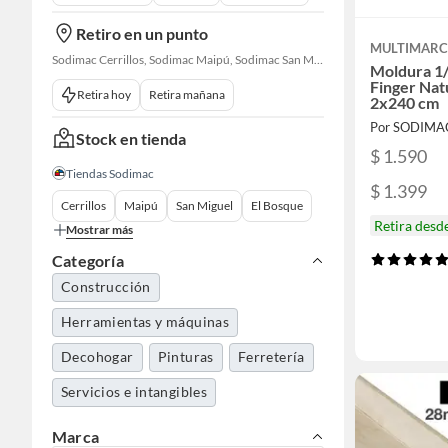
Retiro en un punto
MULTIMAR
Sodimac Cerrillos, Sodimac Maipú, Sodimac San Miguel, Sodimac El Bosque, Sodimac San Bernardo, Constructor Cantagallo, Sodimac Talagante, Sodimac San Fernando
Moldura 1
Finger Nat
Retira hoy
Retira mañana
2x240 cm
Por SODIMA
Stock en tienda
$ 1.590
Tiendas Sodimac
$ 1.399
Cerrillos
Maipú
San Miguel
El Bosque
Retira desd
Mostrar más
Categoría
Construcción
Herramientas y máquinas
Decohogar
Pinturas
Ferretería
Servicios e intangibles
Marca