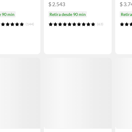
$ 2.543
$ 3.7
e 90 min
Retira desde 90 min
Retir
(144)
(63)