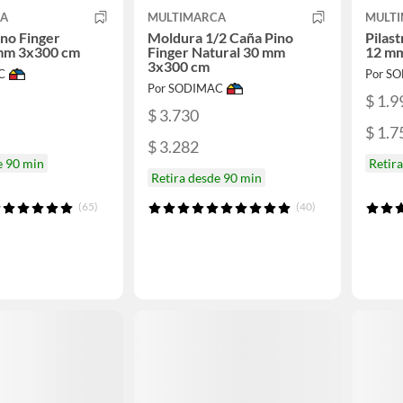
CA
MULTIMARCA
MULT
no Finger
Moldura 1/2 Caña Pino
Pilast
 mm 3x300 cm
Finger Natural 30 mm
12 mm
3x300 cm
C
Por S
Por SODIMAC
$ 1.9
$ 3.730
$ 1.7
$ 3.282
e 90 min
Retir
Retira desde 90 min
(65)
(40)