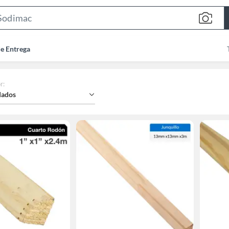
Search
Bar
de Entrega
r
:
ados