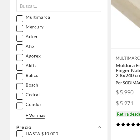
Multimarca
Mercury
Acker
Afix
Agorex
MULTIMAR
Moldura Es
Akfix
Finger Nat
2.8x240 c
Bahco
Por SODIMA
Bosch
$ 5.990
Cedral
$ 5.271
Condor
Retira desd
+ Ver más
Precio
HASTA $10.000