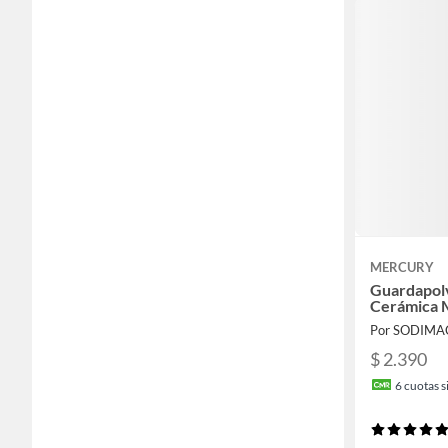
MERCURY
Guardapol
Cerámica 
Por SODIMA
$ 2.390
6
cuotas si