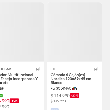
HOGAR
CIC
dor Multifuncional
Cómoda 6 Cajón(es)
 Espejo Incorporado Y
Nordica 120x69x45 cm
urete
Blanco
J&F
Por SODIMAC
$ 114.990
-23%
6.990
-60%
$ 149.990
2.990