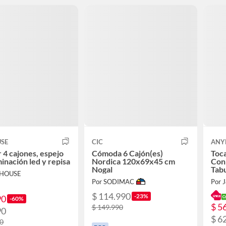
USE
CIC
ANY
 4 cajones, espejo
Cómoda 6 Cajón(es)
Toca
minación led y repisa
Nordica 120x69x45 cm
Con
Nogal
Tab
EHOUSE
Por SODIMAC
Por 
$ 114.990
-23%
90
-60%
$ 5
$ 149.990
90
$ 6
00