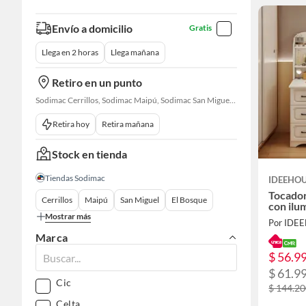
Envío a domicilio
Gratis
Llega en 2 horas
Llega mañana
Retiro en un punto
Sodimac Cerrillos, Sodimac Maipú, Sodimac San Miguel, Sodimac El Bosque, Sodimac San Bernardo, Sodimac Talagante, Sodimac San Fernando
Retira hoy
Retira mañana
Stock en tienda
Tiendas Sodimac
IDEEHO
Tocador
Cerrillos
Maipú
San Miguel
El Bosque
con ilu
Mostrar más
Por IDE
Marca
$ 56.9
$ 61.9
Cic
$ 144.2
Celta