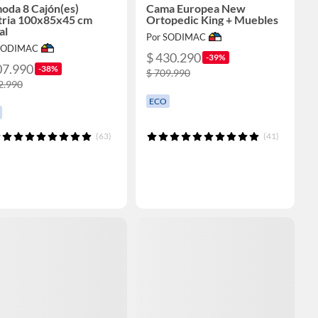
oda 8 Cajón(es)
Cama Europea New
tria 100x85x45 cm
Ortopedic King + Muebles
al
Por SODIMAC
 SODIMAC
$ 430.290
-39%
07.990
-38%
$ 709.990
2.990
ECO
(63)
(41)