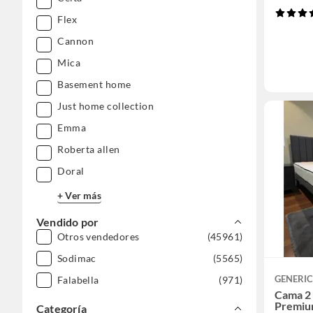
Flex
Cannon
Mica
Basement home
Just home collection
Emma
Roberta allen
Doral
+ Ver más
Vendido por
Otros vendedores
(45961)
Sodimac
(5565)
GENERI
Falabella
(971)
Cama 2 
Premium
Categoría