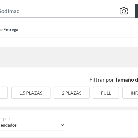
Search
Bar
de Entrega
Filtrar por
Tamaño d
1,5 PLAZAS
2 PLAZAS
FULL
INF
r por
:
endados