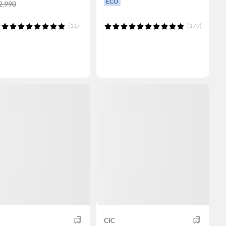
ECO
2.990
(11)
(179)
CIC