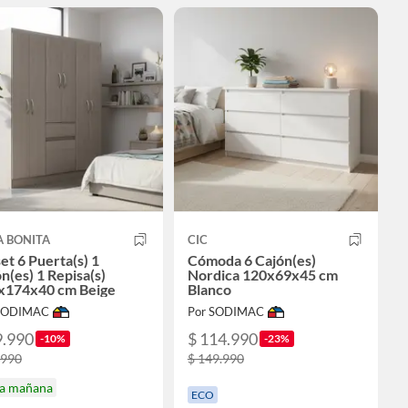
A BONITA
CIC
et 6 Puerta(s) 1
Cómoda 6 Cajón(es)
n(es) 1 Repisa(s)
Nordica 120x69x45 cm
x174x40 cm Beige
Blanco
 SODIMAC
Por SODIMAC
9.990
$ 114.990
-10%
-23%
.990
$ 149.990
ga mañana
ECO