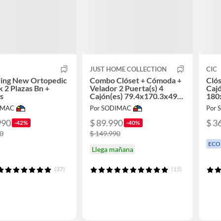
JUST HOME COLLECTION
CIC
ring New Ortopedic
Combo Clóset + Cómoda +
Clós
k 2 Plazas Bn +
Velador 2 Puerta(s) 4
Cajó
s
Cajón(es) 79.4x170.3x49
180
cm Gris
IMAC
Por SODIMAC
Por
990
$ 89.990
$ 3
-42%
-40%
90
$ 149.990
ECO
Llega mañana
(37)
(15)