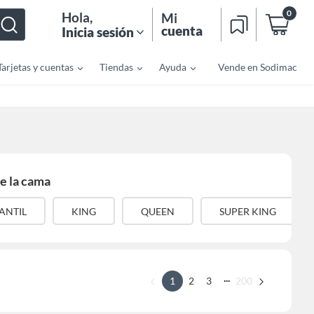
0
Hola
,
Mi
cuenta
Inicia sesión
Tarjetas y cuentas
Tiendas
Ayuda
Vende en Sodimac
e la cama
ANTIL
KING
QUEEN
SUPER KING
...
1
2
3
200