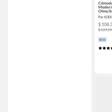
Cómoda
Modern
Olmo/b
Por SOD
$ 108.
$ 159.9
ECO