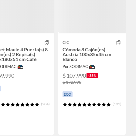
CIC
et Maule 4 Puerta(s) 8
Cómoda 8 Cajón(es)
n(es) 2 Repisa(s)
Austria 100x85x45 cm
x180x51 cm Café
Blanco
 SODIMAC
Por SODIMAC
69.990
$ 107.990
-38%
$ 172.990
ECO
(204)
(135)