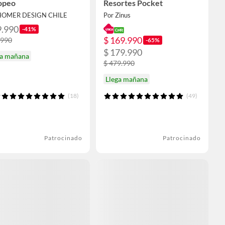
opeo
Resortes Pocket
HOMER DESIGN CHILE
Por Zinus
9.990
-41%
$ 169.990
.990
-65%
$ 179.990
ga mañana
$ 479.990
Llega mañana
(18)
(49)
Patrocinado
Patrocinado