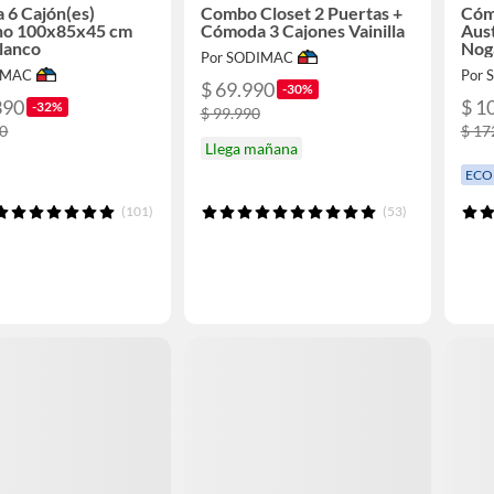
 6 Cajón(es)
Combo Closet 2 Puertas +
Cóm
o 100x85x45 cm
Cómoda 3 Cajones Vainilla
Aus
lanco
Nog
Por SODIMAC
IMAC
Por
$ 69.990
-30%
390
$ 1
-32%
$ 99.990
90
$ 17
Llega mañana
ECO
(101)
(53)