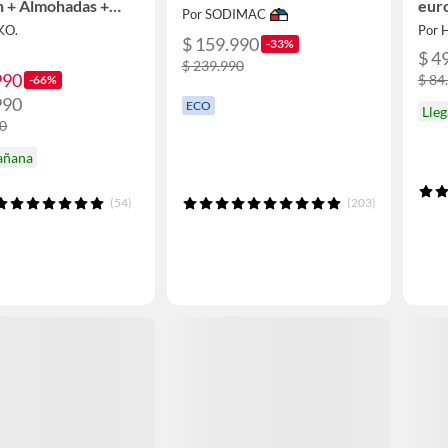
n + Almohadas +
eur
Por SODIMAC
e sabana
KO.
Por 
$ 159.990
-33%
$ 4
$ 239.990
990
$ 84
-66%
990
ECO
Lle
90
añana
(54)
(203)