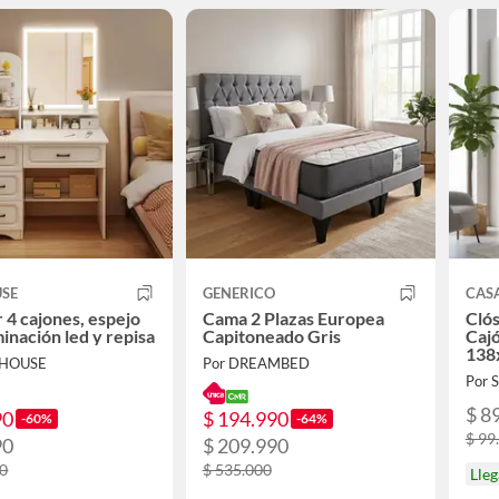
USE
GENERICO
CAS
 4 cajones, espejo
Cama 2 Plazas Europea
Clós
minación led y repisa
Capitoneado Gris
Cajó
138
EHOUSE
Por DREAMBED
Por
$ 8
90
$ 194.990
-60%
-64%
$ 99
90
$ 209.990
00
$ 535.000
Lle