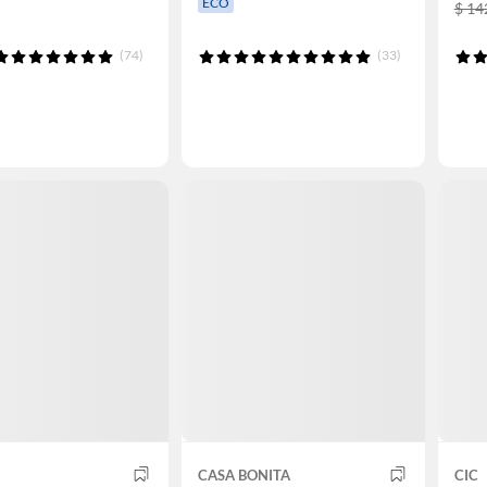
ECO
$ 14
(74)
(33)
CASA BONITA
CIC