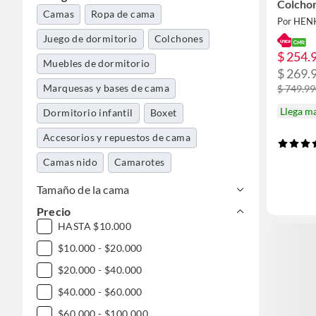
Colcho
Camas
Ropa de cama
Juego d
Por HEN
Juego de dormitorio
Colchones
$ 254.
Muebles de dormitorio
$ 269.
Marquesas y bases de cama
$ 749.9
Llega m
Dormitorio infantil
Boxet
Accesorios y repuestos de cama
Camas nido
Camarotes
Cama plegable
Tamaño de la cama
Precio
HASTA $10.000
$10.000 - $20.000
$20.000 - $40.000
$40.000 - $60.000
$60.000 - $100.000