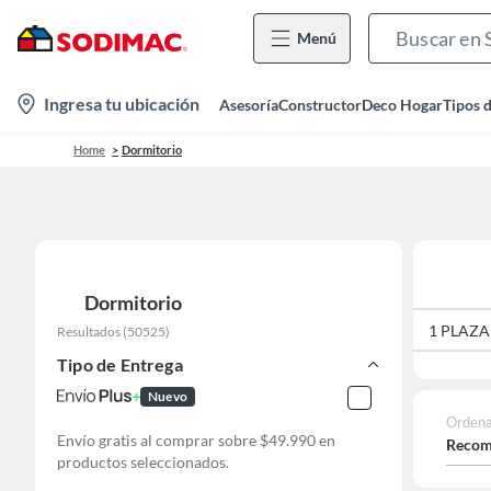
Menú
location-
Ingresa tu ubicación
Asesoría
Constructor
Deco Hogar
Tipos 
icon
Home
Dormitorio
Dormitorio
1 PLAZA
Resultados
(
50525
)
Tipo de Entrega
Nuevo
Ordena
Envío gratis al comprar sobre $49.990 en
Recom
productos seleccionados.