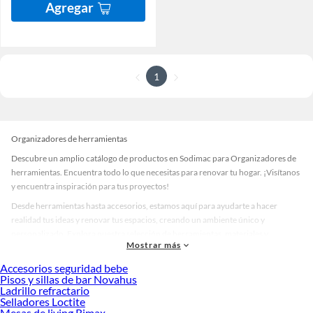
Agregar
1
Organizadores de herramientas
Descubre un amplio catálogo de productos en Sodimac para Organizadores de
herramientas. Encuentra todo lo que necesitas para renovar tu hogar. ¡Visítanos
y encuentra inspiración para tus proyectos!
Desde herramientas hasta accesorios, estamos aquí para ayudarte a hacer
realidad tus ideas y renovar tus espacios, creando un ambiente único y
personalizado. Explora nuestra selección de herramientas, materiales y
Mostrar más
accesorios de calidad que te ayudarán a crear un espacio más tú.
Accesorios seguridad bebe
Desde remodelaciones hasta proyectos de decoración, estamos aquí para hacer
Pisos y sillas de bar Novahus
tus ideas realidad. ¡Visítanos y encuentra todo lo que tenemos para ofrecerte en
Ladrillo refractario
Organizadores de herramientas!
Selladores Loctite
Mesas de living Rimax