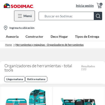
0
Inicia sesión
Menú
Search
Bar
location-
Ingresa tu ubicación
icon
Asesoría
Constructor
Deco Hogar
Tipos de Entrega
Home
Herramientas y máquinas - Organizadores de herramientas
Organizadores de herramientas - total
Resultados
tools
(
11
)
Llega mañana
Retira mañana