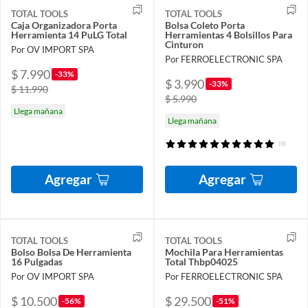
TOTAL TOOLS
TOTAL TOOLS
Caja Organizadora Porta
Bolsa Coleto Porta
Herramienta 14 PuLG Total
Herramientas 4 Bolsillos Para
Cinturon
Por OV IMPORT SPA
Por FERROELECTRONIC SPA
$ 7.990
-33%
$ 3.990
-33%
$ 11.990
$ 5.990
Llega mañana
Llega mañana
(6)
Agregar
Agregar
TOTAL TOOLS
TOTAL TOOLS
Bolso Bolsa De Herramienta
Mochila Para Herramientas
16 Pulgadas
Total Thbp04025
Por OV IMPORT SPA
Por FERROELECTRONIC SPA
$ 10.500
$ 29.500
-56%
-51%