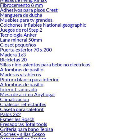
Explora la variedad de productos de Organizadores de herramientas en
Fibrocemento 8 mm
Sodimac
Adhesivos para pisos Crest
Manguera de ducha
Herramientas, materiales y accesorios de calidad para tus proyectos y
Muebles para tv grandes
renovación de espacios. ¡Visítanos y descubre todo lo que tenemos para
Colchones inflables National geographic
ofrecerte!
Juegos de rol Step 2
Tecnologia Anker
Encuentra una amplia variedad de productos de Organizadores de
Lana mineral 50mm
herramientas en Sodimac. Encuentra todo lo necesario para tus proyectos de
Closet pequeños
Puerta exterior 70 x 200
renovación y decoración. ¡Visítanos y haz tus ideas realidad!
Madera 1x3
Bicicletas 20
Sillas nido asientos para bebe no electricos
Alfombras de pasillo
Maderas y tableros
Pintura blanca para interior
Alfombras de pasillo
Internit ranurado
Mesa de arrimo Anyhogar
Climatizacion
Chalecos reflectantes
Caseta para calefont
Palos 2x2
Esmeriles Bosch
Fresadoras Total tools
Griferia para bano Tebisa
Coches y sillas Cosco
Rotomartillos Bauker