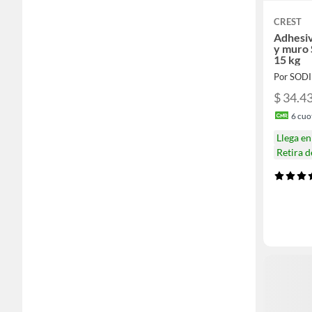
CREST
Adhesiv
y muro 
15 kg
Por SOD
$ 34.4
6
cuot
Llega e
Retira 