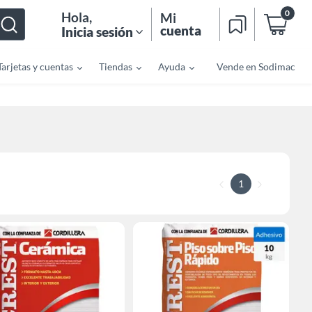
0
Hola
,
Mi
cuenta
Inicia sesión
Tarjetas y cuentas
Tiendas
Ayuda
Vende en Sodimac
1