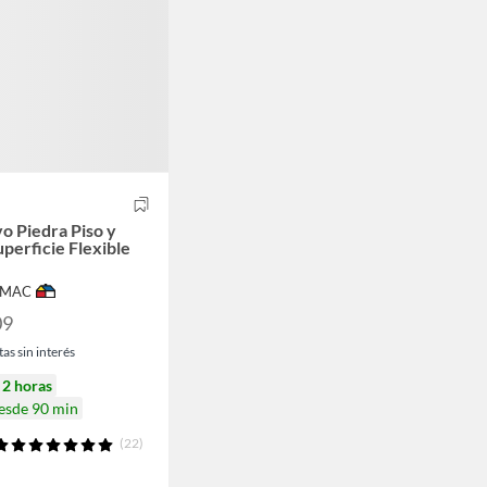
o Piedra Piso y
perficie Flexible
IMAC
09
as sin interés
n
2 horas
desde 90 min
(22)