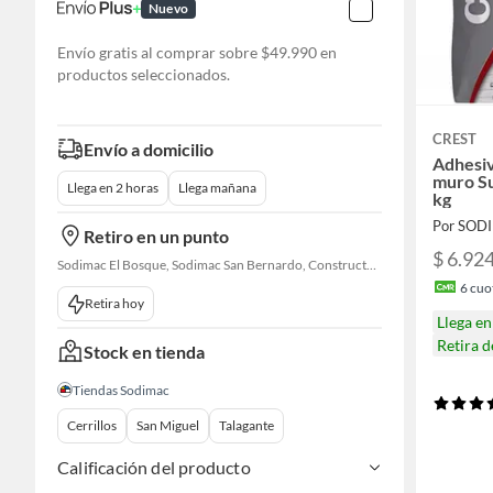
Nuevo
Envío gratis al comprar sobre $49.990 en
productos seleccionados.
CREST
Envío a domicilio
Adhesiv
muro Su
Llega en 2 horas
Llega mañana
kg
Por SOD
Retiro en un punto
$ 6.92
Sodimac El Bosque, Sodimac San Bernardo, Constructor Cantagallo
6
cuot
Retira hoy
Llega e
Retira 
Stock en tienda
Tiendas Sodimac
Cerrillos
San Miguel
Talagante
Calificación del producto