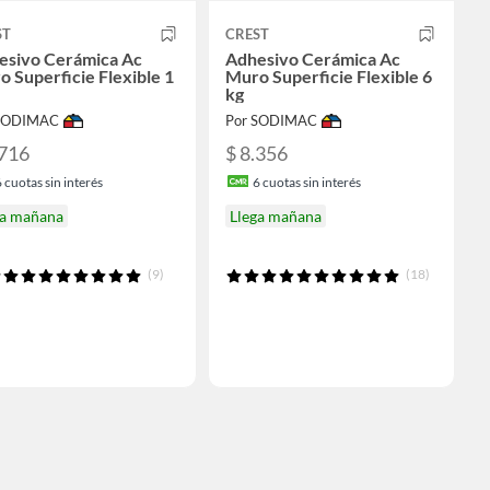
ST
CREST
esivo Cerámica Ac
Adhesivo Cerámica Ac
 Superficie Flexible 1
Muro Superficie Flexible 6
kg
 SODIMAC
Por SODIMAC
.716
$ 8.356
6
cuotas sin interés
6
cuotas sin interés
ga mañana
Llega mañana
(9)
(18)