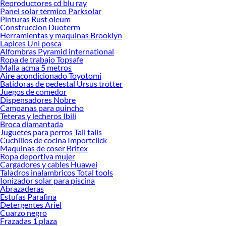
Reproductores cd blu ray
haz tus id
Panel solar termico Parksolar
Pinturas Rust oleum
Construccion Duoterm
Herramientas y maquinas Brooklyn
Lapices Uni posca
Alfombras Pyramid international
Ropa de trabajo Topsafe
Malla acma 5 metros
Aire acondicionado Toyotomi
Batidoras de pedestal Ursus trotter
Juegos de comedor
Dispensadores Nobre
Campanas para quincho
Teteras y lecheros Ibili
Broca diamantada
Juguetes para perros Tall tails
Cuchillos de cocina Importclick
Maquinas de coser Britex
Ropa deportiva mujer
Cargadores y cables Huawei
Taladros inalambricos Total tools
Ionizador solar para piscina
Abrazaderas
Estufas Parafina
Detergentes Ariel
Cuarzo negro
Frazadas 1 plaza