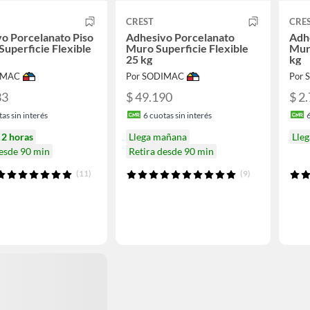
CREST
CRE
o Porcelanato Piso
Adhesivo Porcelanato
Adh
Superficie Flexible
Muro Superficie Flexible
Muro
25 kg
kg
IMAC
Por SODIMAC
Por
33
$ 49.190
$ 2
as sin interés
6
cuotas sin interés
n
2 horas
Llega mañana
Lle
desde 90 min
Retira desde 90 min
(11)
(9)