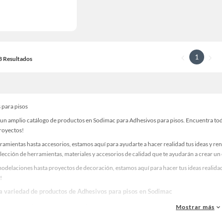
1
13 Resultados
 para pisos
un amplio catálogo de productos en Sodimac para Adhesivos para pisos. Encuentra todo 
proyectos!
ramientas hasta accesorios, estamos aquí para ayudarte a hacer realidad tus ideas y re
lección de herramientas, materiales y accesorios de calidad que te ayudarán a crear un
odelaciones hasta proyectos de decoración, estamos aquí para hacer tus ideas realidad
!
la variedad de productos de Adhesivos para pisos en Sodimac
as, materiales y accesorios de calidad para tus proyectos y renovación de espacios. ¡
Mostrar más
 una amplia variedad de productos de Adhesivos para pisos en Sodimac. Encuentra todo