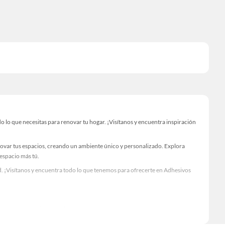
lo que necesitas para renovar tu hogar. ¡Visítanos y encuentra inspiración
novar tus espacios, creando un ambiente único y personalizado. Explora
 espacio más tú.
. ¡Visítanos y encuentra todo lo que tenemos para ofrecerte en Adhesivos
Visítanos y descubre todo lo que tenemos para ofrecerte!
 lo necesario para tus proyectos de renovación y decoración. ¡Visítanos y