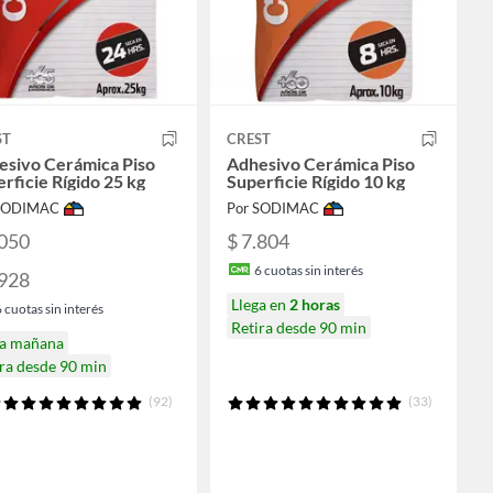
ST
CREST
esivo Cerámica Piso
Adhesivo Cerámica Piso
rficie Rígido 25 kg
Superficie Rígido 10 kg
 SODIMAC
Por SODIMAC
.050
$ 7.804
6
cuotas sin interés
.928
Llega en
2 horas
6
cuotas sin interés
Retira desde 90 min
ga mañana
ra desde 90 min
(92)
(33)