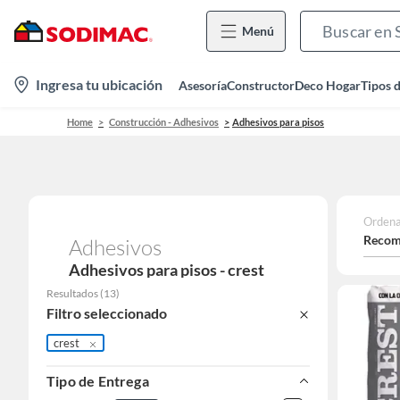
Menú
location-
Ingresa tu ubicación
Asesoría
Constructor
Deco Hogar
Tipos 
icon
Home
Construcción - Adhesivos
Adhesivos para pisos
Ordena
Recom
Adhesivos
Adhesivos para pisos - crest
Resultados
(
13
)
Filtro seleccionado
crest
Tipo de Entrega