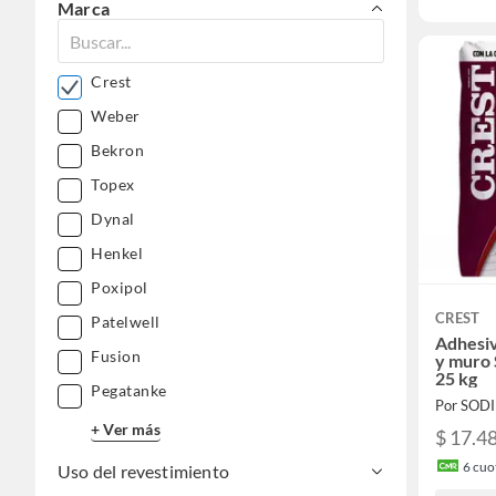
Marca
Crest
Weber
Bekron
Topex
Dynal
Henkel
Poxipol
CREST
Patelwell
Adhesiv
Fusion
y muro 
25 kg
Pegatanke
Por SOD
+ Ver más
$ 17.4
6
cuot
Uso del revestimiento