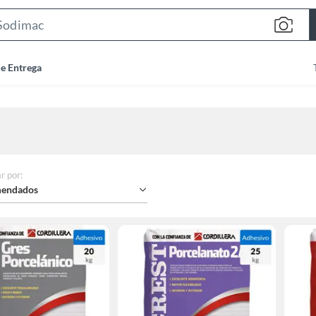
Search
Bar
de Entrega
r por
:
endados