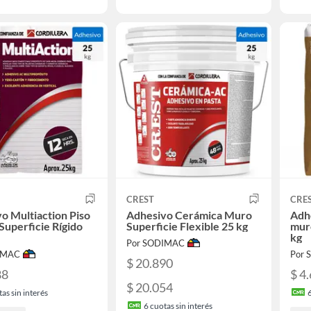
CREST
CRE
o Multiaction Piso
Adhesivo Cerámica Muro
Adh
Superficie Rígido
Superficie Flexible 25 kg
muro
kg
Por SODIMAC
IMAC
Por
$ 20.890
88
$ 4
$ 20.054
as sin interés
6
cuotas sin interés