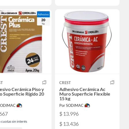
ST
CREST
esivo Cerámica Piso y
Adhesivo Cerámica Ac
 Superficie Rígido 20
Muro Superficie Flexible
15 kg
 SODIMAC
Por SODIMAC
.667
$ 13.996
6
cuotas sin interés
$ 13.436