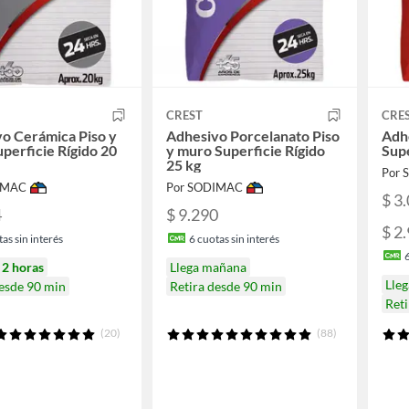
CREST
CRE
o Cerámica Piso y
Adhesivo Porcelanato Piso
Adh
perficie Rígido 20
y muro Superficie Rígido
Supe
25 kg
Por
IMAC
Por SODIMAC
$ 3
4
$ 9.290
$ 2
as sin interés
6
cuotas sin interés
n
2 horas
Llega mañana
Lle
desde 90 min
Retira desde 90 min
Reti
(20)
(88)