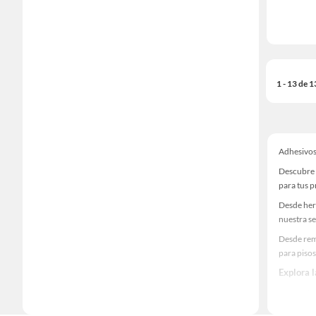
1 - 13 de 
Adhesivos
Descubre 
para tus 
Desde her
nuestra se
Desde rem
para pisos
Explora 
Herramient
Encuentra