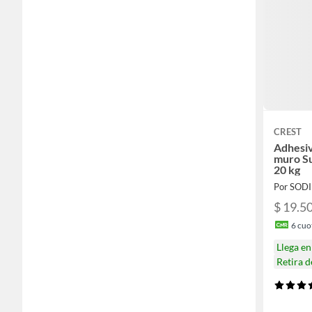
CREST
Adhesiv
muro Su
20 kg
Por SOD
$ 19.5
6
cuot
Llega e
Retira 