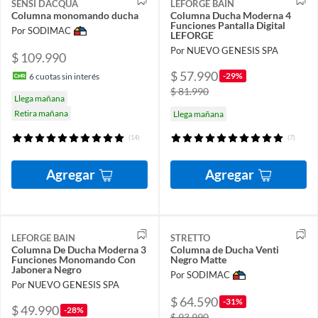
SENSI DACQUA
LEFORGE BAIN
Columna monomando ducha
Columna Ducha Moderna 4
Funciones Pantalla Digital
Por SODIMAC
LEFORGE
Por NUEVO GENESIS SPA
$ 109.990
$ 57.990
-29%
6
cuotas sin interés
$ 81.990
Llega mañana
Retira mañana
Llega mañana
(14)
(7)
Agregar
Agregar
LEFORGE BAIN
STRETTO
Columna De Ducha Moderna 3
Columna de Ducha Venti
Funciones Monomando Con
Negro Matte
Jabonera Negro
Por SODIMAC
Por NUEVO GENESIS SPA
$ 64.590
-31%
$ 49.990
-28%
$ 93.990