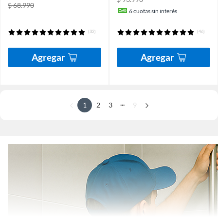
$ 68.990
6
cuotas sin interés
(32)
(46)
Agregar
Agregar
...
1
2
3
9