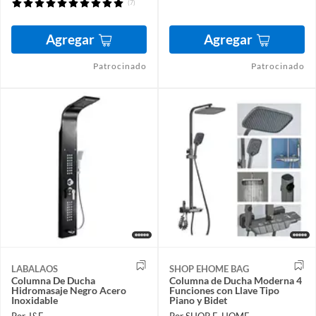
(7)
Agregar
Agregar
Patrocinado
Patrocinado
LABALAOS
SHOP EHOME BAG
Columna De Ducha
Columna de Ducha Moderna 4
Hidromasaje Negro Acero
Funciones con Llave Tipo
Inoxidable
Piano y Bidet
Por J&F
Por SHOP E-HOME