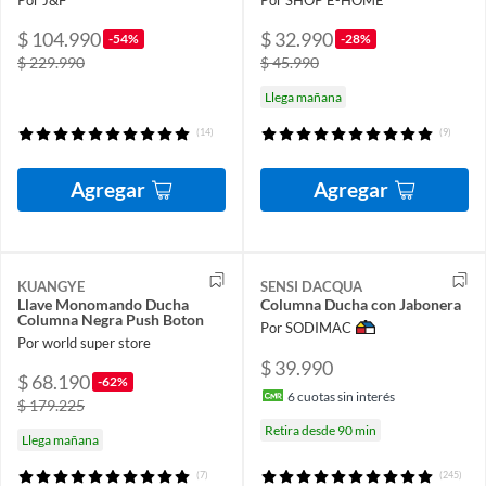
$ 104.990
$ 32.990
-54%
-28%
$ 229.990
$ 45.990
Llega mañana
(14)
(9)
Agregar
Agregar
KUANGYE
SENSI DACQUA
Llave Monomando Ducha
Columna Ducha con Jabonera
Columna Negra Push Boton
Por SODIMAC
Por world super store
$ 39.990
$ 68.190
-62%
6
cuotas sin interés
$ 179.225
Retira desde 90 min
Llega mañana
(7)
(245)