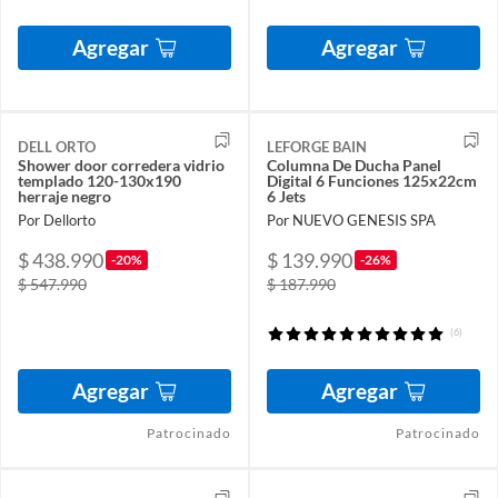
Agregar
Agregar
DELL ORTO
LEFORGE BAIN
Shower door corredera vidrio
Columna De Ducha Panel
templado 120-130x190
Digital 6 Funciones 125x22cm
herraje negro
6 Jets
Por Dellorto
Por NUEVO GENESIS SPA
$ 438.990
$ 139.990
-20%
-26%
$ 547.990
$ 187.990
(6)
Agregar
Agregar
Patrocinado
Patrocinado