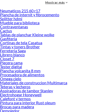
Mostrar más
Neumaticos 215 60 r17
Plancha de internit y fibrocemento
Splitter hdmi
Mueble para biblioteca
Contraventanas
Cactus
Tablas de planchar Kleine wolke
Gasfiteria
Cortinas de tela Casatua
Tintas y toners Brother
Ferreteria Saga
Columna de ducha
Librero blanco
Closet 7
Una columna de ducha es un sistema de ducha vertical que integra múltiples
Piecera cama
funciones como rociador de lluvia, ducha de mano y jets de hidromasaje en una
Tester digital
sola unidad.
Plancha volcanita 8 mm
Procesadora de alimentos
Ventajas de las columnas de ducha
Omega cielo
Materiales de construccion Multimarca
Las
columnas de ducha
son una excelente opción para transformar tu baño en
Teteras y lecheros
un espacio de
relajación y comodidad
. Estos modernos sistemas combinan
Aspiradoras de tambor Stanley
múltiples funciones en un solo dispositivo, permitiéndote disfrutar de una
Electrohogar Honeywell
experiencia de baño única.
Calefont y termos
Pintura para interior Rust oleum
Beneficios principales:
Brocas para madera
Demoledor
Múltiples funciones de rociado en un solo sistema