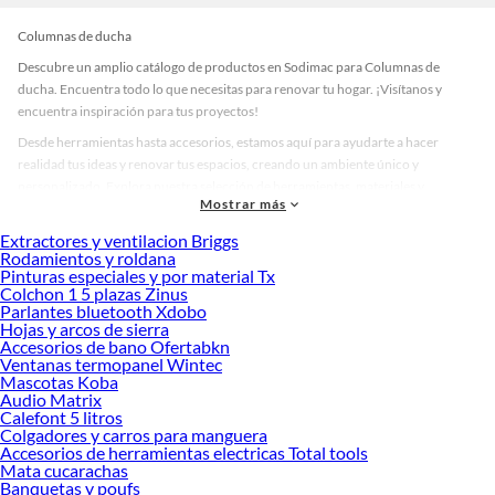
Columnas de ducha
Descubre un amplio catálogo de productos en Sodimac para Columnas de
ducha. Encuentra todo lo que necesitas para renovar tu hogar. ¡Visítanos y
encuentra inspiración para tus proyectos!
Desde herramientas hasta accesorios, estamos aquí para ayudarte a hacer
realidad tus ideas y renovar tus espacios, creando un ambiente único y
personalizado. Explora nuestra selección de herramientas, materiales y
Mostrar más
accesorios de calidad que te ayudarán a crear un espacio más tú.
Extractores y ventilacion Briggs
Desde remodelaciones hasta proyectos de decoración, estamos aquí para hacer
Rodamientos y roldana
tus ideas realidad. ¡Visítanos y encuentra todo lo que tenemos para ofrecerte en
Pinturas especiales y por material Tx
Columnas de ducha!
Colchon 1 5 plazas Zinus
Parlantes bluetooth Xdobo
Explora la variedad de productos de Columnas de ducha en Sodimac
Hojas y arcos de sierra
Accesorios de bano Ofertabkn
Herramientas, materiales y accesorios de calidad para tus proyectos y
Ventanas termopanel Wintec
renovación de espacios. ¡Visítanos y descubre todo lo que tenemos para
Mascotas Koba
ofrecerte!
Audio Matrix
Calefont 5 litros
Encuentra una amplia variedad de productos de Columnas de ducha en
Colgadores y carros para manguera
Sodimac. Encuentra todo lo necesario para tus proyectos de renovación y
Accesorios de herramientas electricas Total tools
decoración. ¡Visítanos y haz tus ideas realidad!
Mata cucarachas
Banquetas y poufs