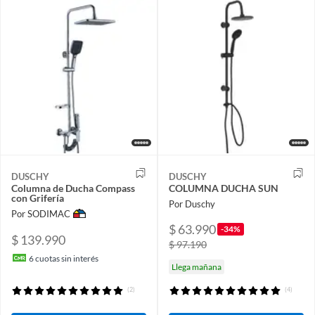
DUSCHY
DUSCHY
Columna de Ducha Compass
COLUMNA DUCHA SUN
con Grifería
Por Duschy
Por SODIMAC
$ 63.990
-34%
$ 139.990
$ 97.190
6
cuotas sin interés
Llega mañana
(2)
(4)