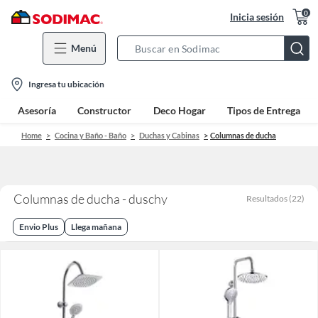
0
Inicia sesión
Menú
Search
Bar
location-
Ingresa tu ubicación
icon
Asesoría
Constructor
Deco Hogar
Tipos de Entrega
Home
Cocina y Baño - Baño
Duchas y Cabinas
Columnas de ducha
Columnas de ducha - duschy
Resultados
(
22
)
Envio Plus
Llega mañana