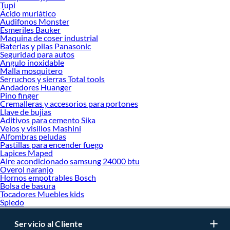
Tupi
Ácido muriático
Audifonos Monster
Esmeriles Bauker
Maquina de coser industrial
Baterias y pilas Panasonic
Seguridad para autos
Angulo inoxidable
Malla mosquitero
Serruchos y sierras Total tools
Andadores Huanger
Pino finger
Cremalleras y accesorios para portones
Llave de bujias
Aditivos para cemento Sika
Velos y visillos Mashini
Alfombras peludas
Pastillas para encender fuego
Lapices Maped
Aire acondicionado samsung 24000 btu
Overol naranjo
Hornos empotrables Bosch
Bolsa de basura
Tocadores Muebles kids
Spiedo
Servicio al Cliente