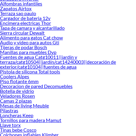
Alfombras infantiles
Encuentra una amplia variedad de productos de Ventanas Termopanel en
Zapatos Airtox
Sodimac. Encuentra todo lo necesario para tus proyectos de renovación y
Terraza sao paulo
decoración. ¡Visítanos y haz tus ideas realidad!
Cargador de bateria 12v
Encimera electricas Thor
Tapa de camara y alcantarillado
Sierra circular Dewalt
Alimento para gatos Cat chow
Audio y video para autos Gti
Tijeras de podar Bosch
Manillas para muebles Dvp
Fuentes de agua Catg10011||jardín y
terraza/catg10504||jardín/cat14240003||decoración de
exterior/catg10104||fuentes de agua
Pistola de silicona Total tools
Coolers Alpes
Piso flotante 6mm
Decoracion de pared Decomuebles
Botella de vidrio
Veladores Rosen
Camas 2 plazas
Mesas de living Meuble
Pilastras
Loncheras Keep
Tornillos para madera Mamut
Llave torx
Tinas bebe Cosco
Colchones inflables Klimber