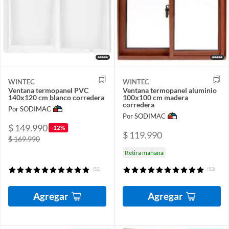
WINTEC
WINTEC
Ventana termopanel PVC
Ventana termopanel aluminio
140x120 cm blanco corredera
100x100 cm madera
corredera
Por SODIMAC
Por SODIMAC
$ 149.990
-12%
$ 119.990
$ 169.990
Retira mañana
(52)
(53)
Agregar
Agregar