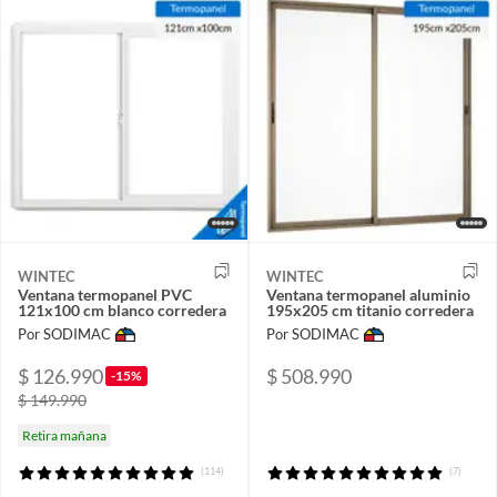
WINTEC
WINTEC
Ventana termopanel PVC
Ventana termopanel aluminio
121x100 cm blanco corredera
195x205 cm titanio corredera
Por SODIMAC
Por SODIMAC
$ 126.990
$ 508.990
-15%
$ 149.990
Retira mañana
(114)
(7)