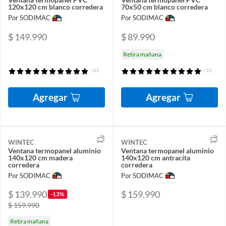
120x120 cm blanco corredera
70x50 cm blanco corredera
Por SODIMAC
Por SODIMAC
$ 149.990
$ 89.990
Retira mañana
(30)
(31)
Agregar
Agregar
WINTEC
WINTEC
Ventana termopanel aluminio
Ventana termopanel aluminio
140x120 cm madera
140x120 cm antracita
corredera
corredera
Por SODIMAC
Por SODIMAC
$ 139.990
$ 159.990
-13%
$ 159.990
Retira mañana