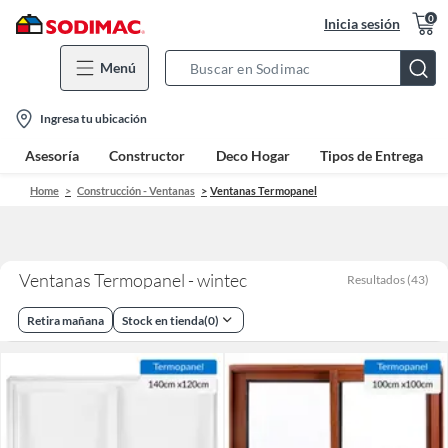
0
Inicia sesión
Menú
Search
Bar
location-
Ingresa tu ubicación
icon
Asesoría
Constructor
Deco Hogar
Tipos de Entrega
Home
Construcción - Ventanas
Ventanas Termopanel
Ventanas Termopanel - wintec
Resultados
(
43
)
Retira mañana
Stock en tienda
(
0
)