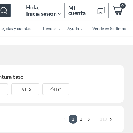
0
Hola
,
Mi
cuenta
Inicia sesión
Tarjetas y cuentas
Tiendas
Ayuda
Vende en Sodimac
ntura base
O
LÁTEX
ÓLEO
...
1
2
3
110