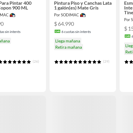
 Para Pintar 400
Pintura Piso y Canchas Lata
Esma
Copon 900 ML
1 galón(es) Mate Gris
Inte
Tine
IMAC
Por SODIMAC
Bla
Por
90
$ 64.990
$ 1
as sin interés
6
cuotas sin interés
añana
Llega mañana
Lle
Retira mañana
Ret
(26)
(29)