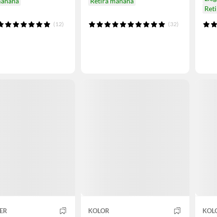
mañana
Retira mañana
Ret
(12)
(32)
ER
KOLOR
KOL