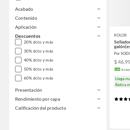
Acabado
Contenido
Aplicación
KOLOR
Descuentos
Sellado
20% dcto y más
galón(e
30% dcto y más
Por SOD
40% dcto y más
$ 46.9
50% dcto y más
6
cuot
60% dcto y más
Llega m
Retira 
Presentación
Rendimiento por capa
Calificación del producto