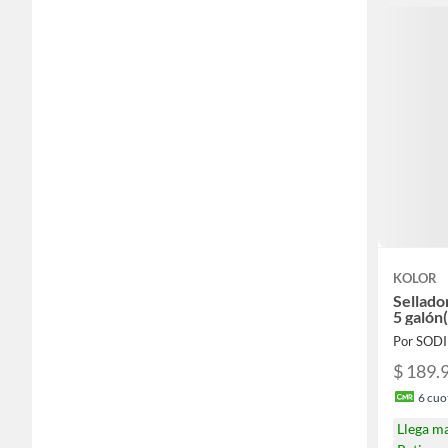
KOLOR
Sellado
5 galón
Por SOD
$ 189.
6
cuot
Llega m