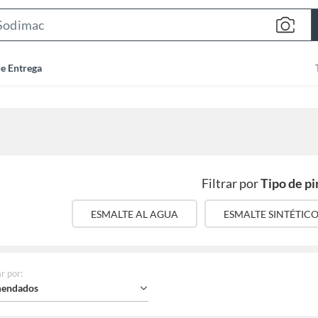
Search
Bar
de Entrega
Filtrar por
Tipo de pi
ESMALTE AL AGUA
ESMALTE SINTÉTIC
r por
:
endados