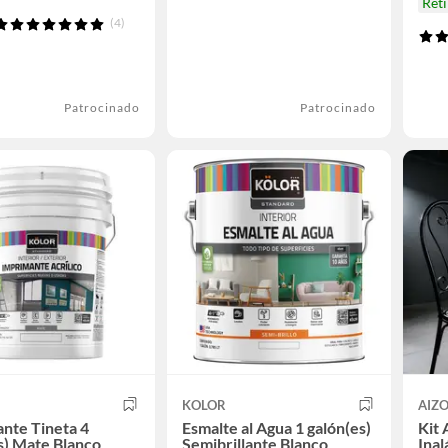
Ret
(4)
Patrocinado
Patrocinado
KOLOR
AIZ
nte Tineta 4
Esmalte al Agua 1 galón(es)
Kit 
s) Mate Blanco
Semibrillante Blanco
Inal