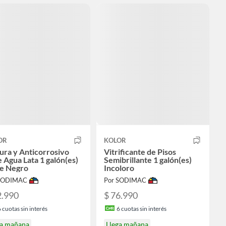
OR
KOLOR
ura y Anticorrosivo
Vitrificante de Pisos
 Agua Lata 1 galón(es)
Semibrillante 1 galón(es)
e Negro
Incoloro
 SODIMAC
Por SODIMAC
2.990
$ 76.990
6
cuotas sin interés
6
cuotas sin interés
ga mañana
Llega mañana