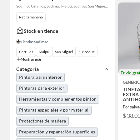
Sodimac Cerrillos, Sodimac Maipú, Sodimac San Miguel, Sodimac El Bosque, Sodimac San Bernardo, Constructor Cantagallo, Sodimac Talagante, Sodimac San Fernando
Retira mañana
Stock en tienda
Tiendas Sodimac
Cerrillos
Maipú
San Miguel
El Bosque
Mostrar más
Categoría
Envío
grat
Pintura para interior
GENERI
Pinturas para exterior
TINETA
EXTRA
Herramientas y complementos pintor
ANTIH
Por salva
Pinturas especiales y por material
$ 38.0
Protectores de madera
Preparación y reparación superficies