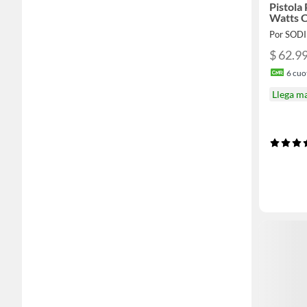
Pistola
Watts 
Por SOD
$ 62.9
6
cuot
Llega m