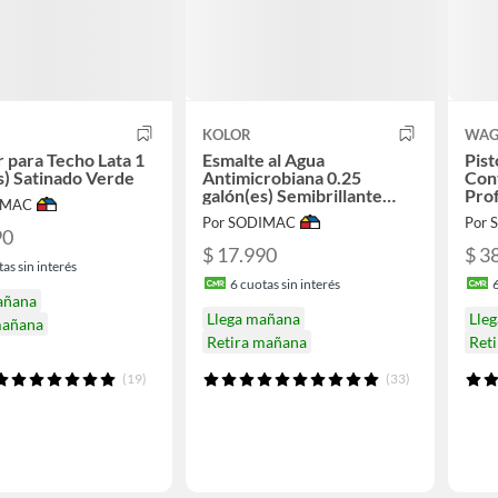
KOLOR
WAG
r para Techo Lata 1
Esmalte al Agua
Pist
s) Satinado Verde
Antimicrobiana 0.25
Cont
galón(es) Semibrillante
Prof
IMAC
Blanco
Por SODIMAC
Por
90
$ 17.990
$ 3
as sin interés
6
cuotas sin interés
añana
Llega mañana
Lle
mañana
Retira mañana
Ret
(19)
(33)