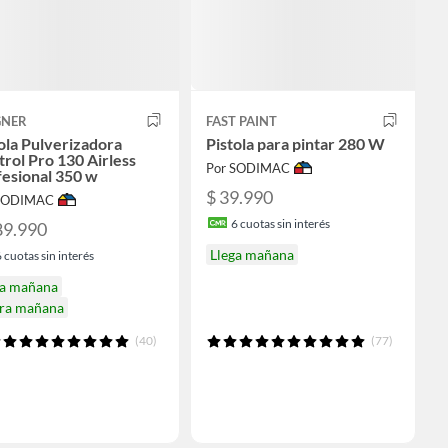
NER
FAST PAINT
ola Pulverizadora
Pistola para pintar 280 W
rol Pro 130 Airless
Por SODIMAC
esional 350 w
$ 39.990
 SODIMAC
6
cuotas sin interés
89.990
Llega mañana
6
cuotas sin interés
ga mañana
ira mañana
(40)
(77)