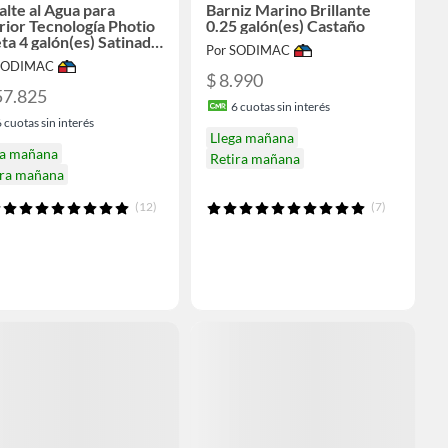
lte al Agua para
Barniz Marino Brillante
rior Tecnología Photio
0.25 galón(es) Castaño
ta 4 galón(es) Satinado
Por SODIMAC
nco
 SODIMAC
$ 8.990
57.825
6
cuotas sin interés
6
cuotas sin interés
Llega mañana
ga mañana
Retira mañana
ira mañana
(12)
(7)