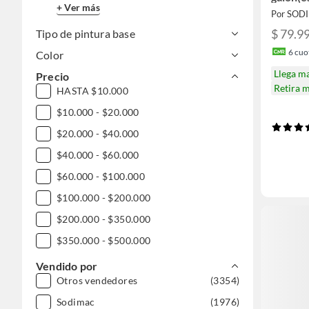
+ Ver más
Por SOD
$ 79.9
Tipo de pintura base
6
cuot
Color
Llega m
Precio
Retira 
HASTA $10.000
$10.000 - $20.000
$20.000 - $40.000
$40.000 - $60.000
$60.000 - $100.000
$100.000 - $200.000
$200.000 - $350.000
$350.000 - $500.000
$500.000 - $1.000.000
Vendido por
Otros vendedores
(3354)
DESDE $1.000.000
Sodimac
(1976)