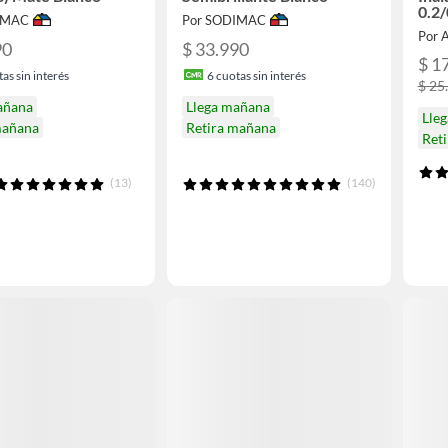
0.2/
IMAC
Por SODIMAC
900
Por 
90
$ 33.990
$ 1
as sin interés
6
cuotas sin interés
$ 25
añana
Llega mañana
Lleg
mañana
Retira mañana
Ret
(13)
(140)