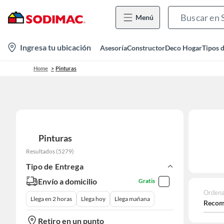
Menú
location-
Ingresa tu ubicación
Asesoría
Constructor
Deco Hogar
Tipos 
icon
Home
Pinturas
Pinturas
Resultados
(
5279
)
Tipo de Entrega
Envío a domicilio
Gratis
Ordena
Llega en 2 horas
Llega hoy
Llega mañana
Recom
Retiro en un punto