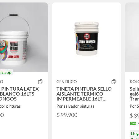
is
app
CO
GENERICO
KOL
 PINTURA LATEX
TINETA PINTURA SELLO
Sell
 BLANCO 16LTS
AISLANTE TERMICO
galó
ONGOS
IMPERMEABLE 16LT
Tra
BLANCO
dor pinturas
Por salvador pinturas
Por
00
$ 99.900
$ 3
Lle