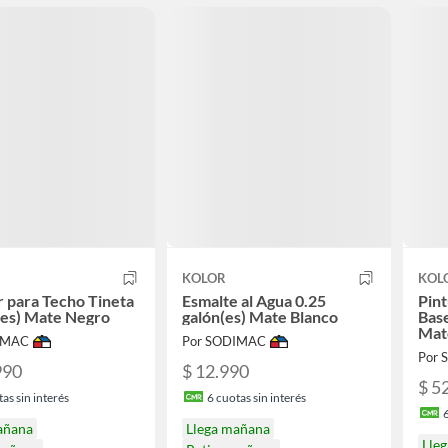
KOLOR
KOL
r para Techo Tineta
Esmalte al Agua 0.25
Pint
(es) Mate Negro
galón(es) Mate Blanco
Base
Mat
IMAC
Por SODIMAC
Por
990
$ 12.990
$ 5
as sin interés
6
cuotas sin interés
añana
Llega mañana
Lle