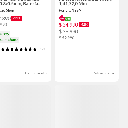
0.3/0.5mm, Batería
1,41,72,0 Mm
mAh, USB-C
Aizo Shop
Por LIONESA
7.390
-33%
$ 34.990
.990
-42%
$ 36.990
a hoy
$ 59.990
ira mañana
(12)
Patrocinado
Patrocinado