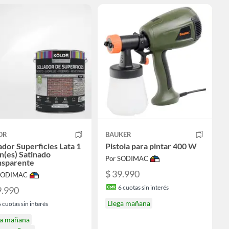
OR
BAUKER
ador Superficies Lata 1
Pistola para pintar 400 W
n(es) Satinado
Por SODIMAC
nsparente
$ 39.990
 SODIMAC
6
cuotas sin interés
9.990
Llega mañana
6
cuotas sin interés
ga mañana