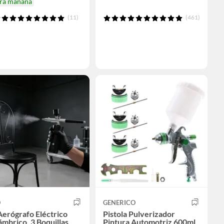
ira mañana
(11)
(461)
O
GENERICO
Aerógrafo Eléctrico
Pistola Pulverizador
ámbrico, 3 Boquillas
Pintura Automotriz 600ml