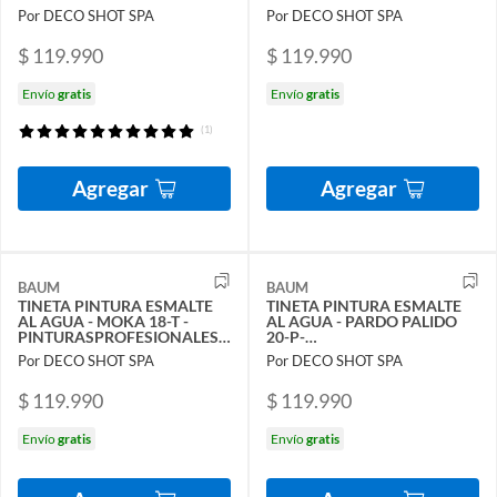
CHILE
PINTURASPROFESIONALES
Por DECO SHOT SPA
Por DECO SHOT SPA
CHILE
$ 119.990
$ 119.990
Envío
gratis
Envío
gratis
(1)
Agregar
Agregar
BAUM
BAUM
TINETA PINTURA ESMALTE
TINETA PINTURA ESMALTE
AL AGUA - MOKA 18-T -
AL AGUA - PARDO PALIDO
PINTURASPROFESIONALES
20-P-
CHILE
PINTURASPROFESIONALES
Por DECO SHOT SPA
Por DECO SHOT SPA
CHILE
$ 119.990
$ 119.990
Envío
gratis
Envío
gratis