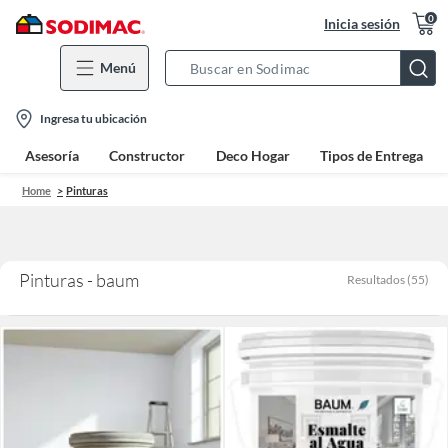
0
Inicia sesión
Menú
Search
Bar
location-
Ingresa tu ubicación
icon
Asesoría
Constructor
Deco Hogar
Tipos de Entrega
Home
Pinturas
Pinturas - baum
Resultados
(
55
)