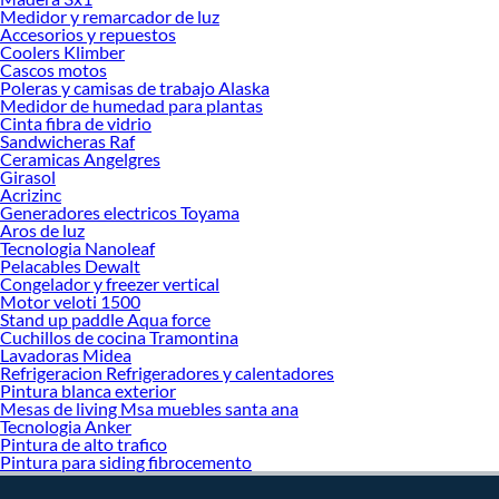
Medidor y remarcador de luz
Accesorios y repuestos
Coolers Klimber
Cascos motos
Poleras y camisas de trabajo Alaska
Medidor de humedad para plantas
Cinta fibra de vidrio
Sandwicheras Raf
Ceramicas Angelgres
Girasol
Acrizinc
Generadores electricos Toyama
Aros de luz
Tecnologia Nanoleaf
Pelacables Dewalt
Congelador y freezer vertical
Motor veloti 1500
Stand up paddle Aqua force
Cuchillos de cocina Tramontina
Lavadoras Midea
Refrigeracion Refrigeradores y calentadores
Pintura blanca exterior
Mesas de living Msa muebles santa ana
Tecnologia Anker
Pintura de alto trafico
Pintura para siding fibrocemento