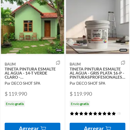
BAUM
BAUM
TINETA PINTURA ESMALTE
TINETA PINTURA ESMALTE
AL AGUA - 14-T VERDE
AL AGUA - GRIS PLATA 16-P -
CLARO -
PINTURASPROFESIONALES
PINTURASPROFESIONALES
CHILE
Por DECO SHOT SPA
Por DECO SHOT SPA
CHILE
$ 119.990
$ 119.990
Envío
gratis
Envío
gratis
(1)
Agregar
Agregar