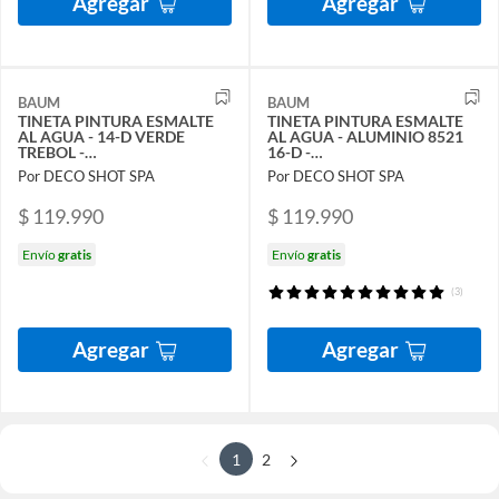
Agregar
Agregar
BAUM
BAUM
TINETA PINTURA ESMALTE
TINETA PINTURA ESMALTE
AL AGUA - 14-D VERDE
AL AGUA - ALUMINIO 8521
TREBOL -
16-D -
PINTURASPROFESIONALES
PINTURASPROFESIONALES
Por DECO SHOT SPA
Por DECO SHOT SPA
CHILE
CHILE
$ 119.990
$ 119.990
Envío
gratis
Envío
gratis
(3)
Agregar
Agregar
1
2