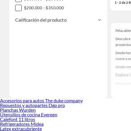
1 - 2 de 2
$200.000 - $350.000
Calificación del producto
Pelacable
Descubre 
proyectos
Desde her
nuestra se
Desde rem
Explora 
Herramient
Encuentra
realidad!
Accesorios para autos The duke company
Repuestos y autopartes Dgp pro
Planchas Wurden
Utensilios de cocina Evereen
Calefont 11 litros
Refrigeradores Midea
Latex extracubriente