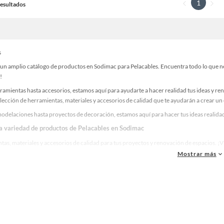
1
 Resultados
s
un amplio catálogo de productos en Sodimac para Pelacables. Encuentra todo lo que nec
!
ramientas hasta accesorios, estamos aquí para ayudarte a hacer realidad tus ideas y re
lección de herramientas, materiales y accesorios de calidad que te ayudarán a crear un
odelaciones hasta proyectos de decoración, estamos aquí para hacer tus ideas realidad
la variedad de productos de Pelacables en Sodimac
as, materiales y accesorios de calidad para tus proyectos y renovación de espacios. ¡
Mostrar más
 una amplia variedad de productos de Pelacables en Sodimac. Encuentra todo lo necesar