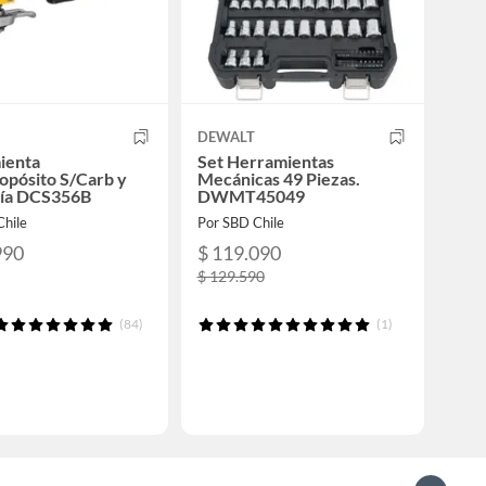
DEWALT
ienta
Set Herramientas
opósito S/Carb y
Mecánicas 49 Piezas.
ría DCS356B
DWMT45049
Chile
Por SBD Chile
990
$ 119.090
$ 129.590
(84)
(1)