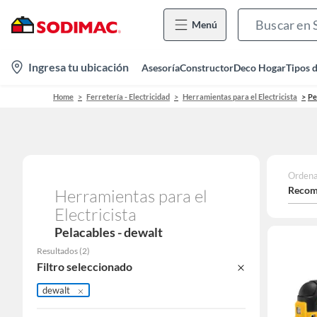
Menú
location-
Ingresa tu ubicación
Asesoría
Constructor
Deco Hogar
Tipos 
icon
Home
Ferretería - Electricidad
Herramientas para el Electricista
Pe
Ordena
Recom
Herramientas para el
Electricista
Pelacables - dewalt
Resultados
(
2
)
Filtro seleccionado
dewalt