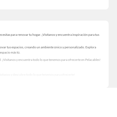
esitas para renovar tu hogar. ¡Visítanos y encuentra inspiración para tus
novar tus espacios, creando un ambiente único y personalizado. Explora
 espacio más tú.
. ¡Visítanos y encuentra todo lo que tenemos para ofrecerte en Pelacables!
Visítanos y descubre todo lo que tenemos para ofrecerte!
io para tus proyectos de renovación y decoración. ¡Visítanos y haz tus ideas