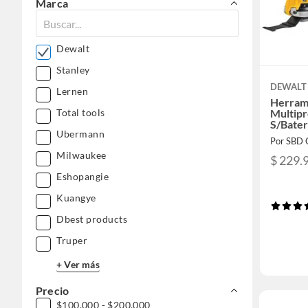
Marca
Dewalt
Stanley
DEWALT
Lernen
Herram
Multipr
Total tools
S/Bate
Ubermann
Por SBD 
Milwaukee
$ 229.
Eshopangie
Kuangye
Dbest products
Truper
+ Ver más
Precio
$100.000 - $200.000