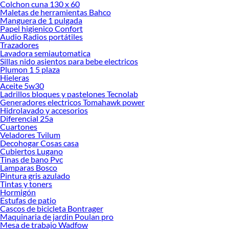
Colchon cuna 130 x 60
Maletas de herramientas Bahco
Manguera de 1 pulgada
Papel higienico Confort
Audio Radios portátiles
Trazadores
Lavadora semiautomatica
Sillas nido asientos para bebe electricos
Plumon 1 5 plaza
Hieleras
Aceite 5w30
Ladrillos bloques y pastelones Tecnolab
Generadores electricos Tomahawk power
Hidrolavado y accesorios
Diferencial 25a
Cuartones
Veladores Tvilum
Decohogar Cosas casa
Cubiertos Lugano
Tinas de bano Pvc
Lamparas Bosco
Pintura gris azulado
Tintas y toners
Hormigón
Estufas de patio
Cascos de bicicleta Bontrager
Maquinaria de jardin Poulan pro
Mesa de trabajo Wadfow