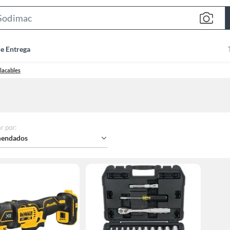
Search
Bar
de Entrega
lacables
r por
:
endados