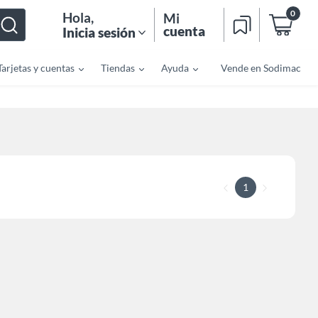
0
Hola
,
Mi
cuenta
Inicia sesión
Tarjetas y cuentas
Tiendas
Ayuda
Vende en Sodimac
1