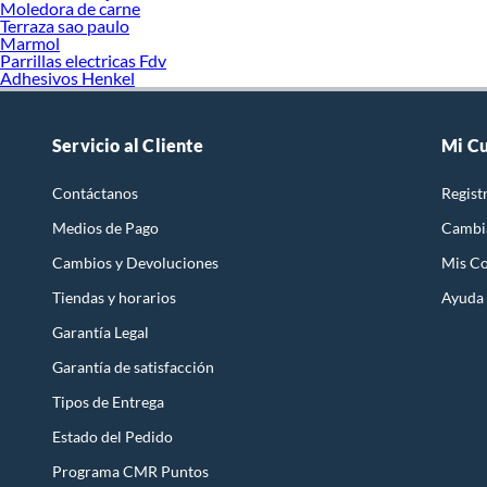
Moledora de carne
Terraza sao paulo
Marmol
Parrillas electricas Fdv
Adhesivos Henkel
Servicio al Cliente
Mi C
Contáctanos
Regist
Medios de Pago
Cambi
Cambios y Devoluciones
Mis C
Tiendas y horarios
Ayuda
Garantía Legal
Garantía de satisfacción
Tipos de Entrega
Estado del Pedido
Programa CMR Puntos