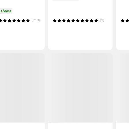
mañana
(218)
(3)