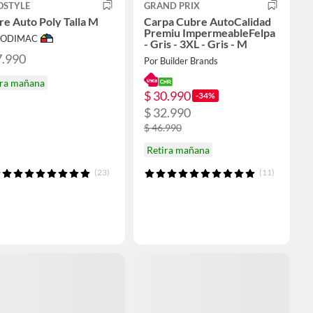
OSTYLE
GRAND PRIX
e Auto Poly Talla M
Carpa Cubre AutoCalidad
Premiu ImpermeableFelpa
 SODIMAC
- Gris - 3XL - Gris - M
7.990
Por Builder Brands
ira mañana
$ 30.990
-34%
$ 32.990
$ 46.990
Retira mañana
(23)
(11)