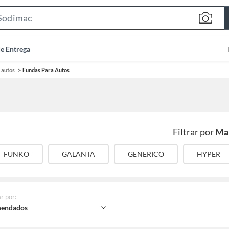
Search
Bar
de Entrega
 autos
Fundas Para Autos
Filtrar por
Ma
FUNKO
GALANTA
GENERICO
HYPER
r por
:
endados