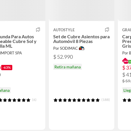
AUTOSTYLE
GRA
unda Para Autos
Set de Cubre Asientos para
Car
eable Cubre Sol y
Automóvil 8 Piezas
Pre
lla ML
Gris
Por SODIMAC
OIMPORT SPA
Por B
$ 52.990
0
$ 3
Retira mañana
-63%
0
$ 4
$ 59
añana
Lle
(6)
(188)