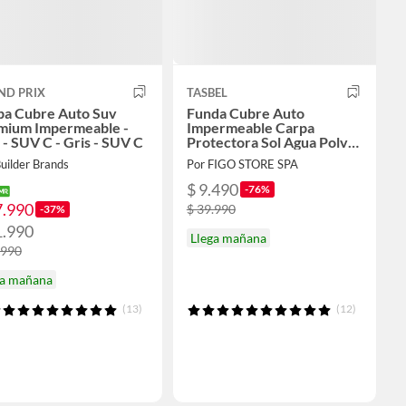
ND PRIX
TASBEL
pa Cubre Auto Suv
Funda Cubre Auto
mium Impermeable -
Impermeable Carpa
 - SUV C - Gris - SUV C
Protectora Sol Agua Polvo
Lluvia Universal Talla L XL
uilder Brands
Por FIGO STORE SPA
$ 9.490
-76%
7.990
$ 39.990
-37%
1.990
Llega mañana
.990
ga mañana
(13)
(12)