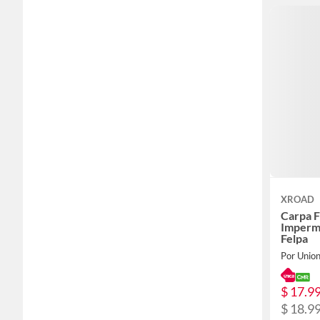
XROAD
Carpa 
Imperm
Felpa
Por Unio
$ 17.9
$ 18.9