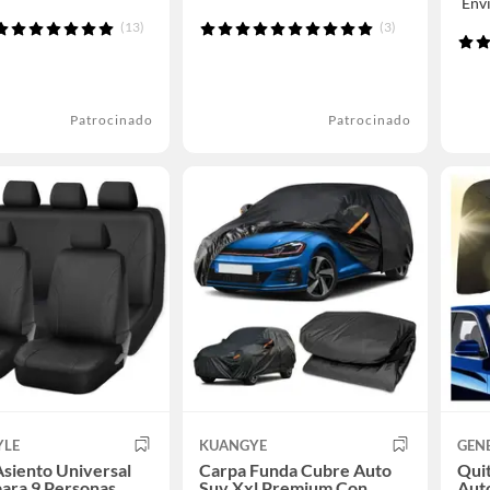
Env
(13)
(3)
Patrocinado
Patrocinado
YLE
KUANGYE
GEN
siento Universal
Carpa Funda Cubre Auto
Quit
ara 9 Personas
Suv Xxl Premium Con
Auto