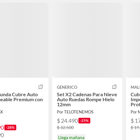
GENERICO
MAL
Funda Cubre Auto
Set X2 Cadenas Para Nieve
Cub
eable Premium con
Auto Ruedas Rompe Hielo
Imp
12mm
Pro
Med
nX
Por TELOTENEMOS
Por 
$ 24.490
$ 1
-25%
90
$ 32.500
$ 19
-28%
90
Llega mañana