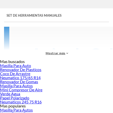
SET DE HERRAMIENTAS MANUALES
Mostrar más
Mas buscados
Masilla Para Auto
Renovador De Plasticos
Coco De Arrastre
Neumatico 175/65 R14
Renovador De Gomas
Masilla Para Autos
Mini Compresor De Aire
Verde Agua
Papel Polarizado
Neumaticos 245 75 R16
Mas populares
Prepárate para todo con la gran variedad de el
set de
herramientas
Masilla Para Autos
manuales
que en Sodimac tenemos para ti:
alicates, desarmadores, martillos,