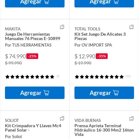
Agregar
Agregar
MAKITA
TOTAL TOOLS
Juego De Herramientas
Kit Set Juego De Alicates 3
Manuales 76 Piezas E-10899
Piezas
Por TUS HERRAMIENTAS
Por OV IMPORT SPA
$ 74.990
$ 12.990
-25%
-35%
$ 99.990
$ 19.990
(3)
(15)
Agregar
Agregar
SOLIOT
VIDA BUENAS
Kit Crimpadora Y Llaves Mc4
Prensa Aprieta Terminal
Panel Solar -
Hidráulico 16-300 Mm2 16ton
Vida
Por Soliot