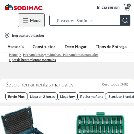
0
Inicia sesión
Menú
Search
Bar
location-
Ingresa tu ubicación
icon
Asesoría
Constructor
Deco Hogar
Tipos de Entrega
Home
Herramientas y máquinas - Herramientas manuales
Set de herramientas manuales
Set de herramientas manuales
Resultados
(
348
)
Envio Plus
Llega en 2 horas
Llega hoy
Retira mañana
Stock en tienda