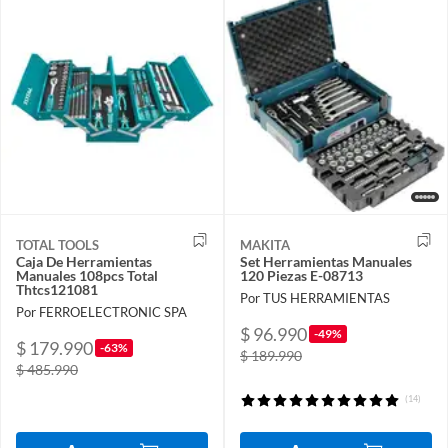
TOTAL TOOLS
MAKITA
Caja De Herramientas
Set Herramientas Manuales
Manuales 108pcs Total
120 Piezas E-08713
Thtcs121081
Por TUS HERRAMIENTAS
Por FERROELECTRONIC SPA
$ 96.990
-49%
$ 179.990
-63%
$ 189.990
$ 485.990
(14)