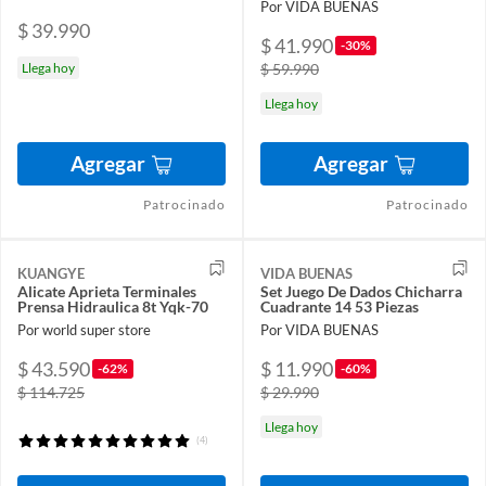
Por VIDA BUENAS
$ 39.990
$ 41.990
-30%
Llega hoy
$ 59.990
Llega hoy
Agregar
Agregar
Patrocinado
Patrocinado
KUANGYE
VIDA BUENAS
Alicate Aprieta Terminales
Set Juego De Dados Chicharra
Prensa Hidraulica 8t Yqk-70
Cuadrante 14 53 Piezas
Por world super store
Por VIDA BUENAS
$ 43.590
$ 11.990
-62%
-60%
$ 114.725
$ 29.990
Llega hoy
(4)