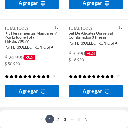
Agregar
Agregar
TOTAL TOOLS
TOTAL TOOLS
Kit Herramientas Manuales 9
Set De Alicates Universal
Pcs Estuche Total
Combinados 3 Piezas
Thkthp90097
Por FERROELECTRONIC SPA
Por FERROELECTRONIC SPA
$ 9.990
-41%
$ 24.990
-51%
$ 16.990
$ 50.990
(5)
(22)
Agregar
Agregar
...
1
2
3
8