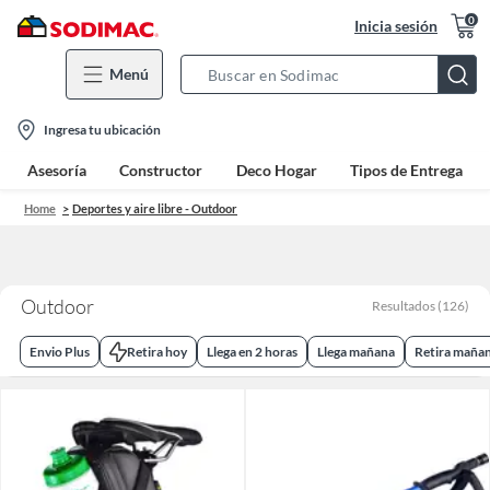
0
Inicia sesión
Menú
Search
Bar
location-
Ingresa tu ubicación
icon
Asesoría
Constructor
Deco Hogar
Tipos de Entrega
Home
Deportes y aire libre - Outdoor
Outdoor
Resultados
(
126
)
Envio Plus
Retira hoy
Llega en 2 horas
Llega mañana
Retira maña