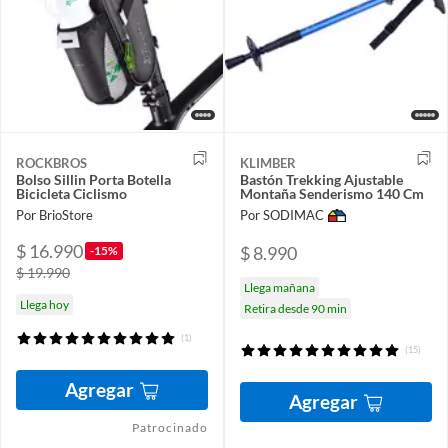
ROCKBROS
KLIMBER
Bolso Sillin Porta Botella
Bastón Trekking Ajustable
Bicicleta Ciclismo
Montaña Senderismo 140 Cm
Por BrioStore
Por SODIMAC
$ 16.990
$ 8.990
-15%
$ 19.990
Llega mañana
Llega hoy
Retira desde 90 min
(1)
(15)
Agregar
Agregar
Patrocinado