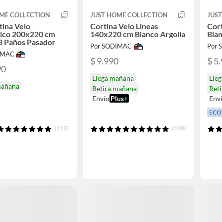
ME COLLECTION
JUST HOME COLLECTION
JUS
tina Velo
Cortina Velo Lineas
Cor
ico 200x220 cm
140x220 cm Blanco Argolla
Bla
3 Paños Pasador
Por SODIMAC
Por
IMAC
$ 9.990
$ 5
90
Llega mañana
Lle
mañana
Retira mañana
Ret
Envío
Plus
+
Env
ECO
(112)
(100)