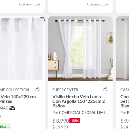
Patrocinado
Patrocinado
ME COLLECTION
SUPERCENTER
CAS
 Velo 140x220 cm
Visillo Hecha Velo Luvia
Cort
Pinzas
Con Argolla 150 *225cm 2
Set 
Paños
Bla
IMAC
Por COMERCIAL GLOBAL LIMITADA
Por B
0
$ 8.990
$ 9
-55%
añana
$ 19.990
$ 14