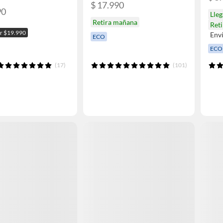
$ 17.990
90
Lle
Retira mañana
Ret
or $19.990
Env
ECO
ECO
(17)
(101)