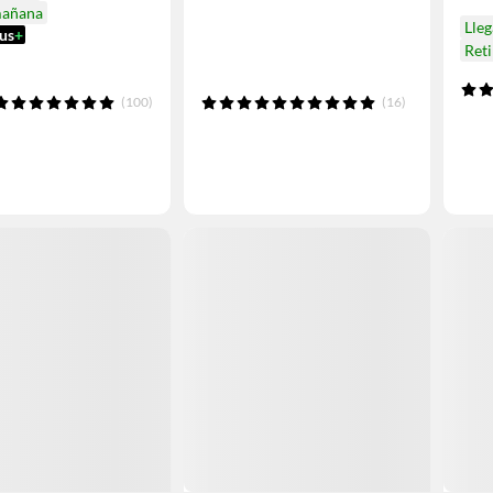
mañana
Lleg
us
+
Ret
(100)
(16)