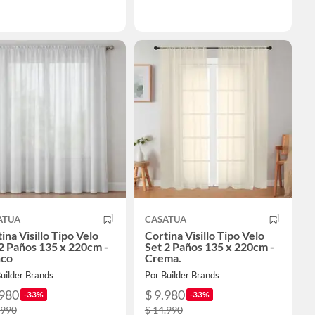
ATUA
CASATUA
ina Visillo Tipo Velo
Cortina Visillo Tipo Velo
2 Paños 135 x 220cm -
Set 2 Paños 135 x 220cm -
nco
Crema.
uilder Brands
Por Builder Brands
.980
$ 9.980
-33%
-33%
.990
$ 14.990