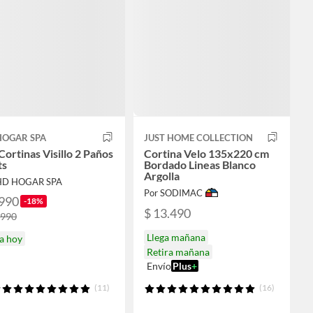
HOGAR SPA
JUST HOME COLLECTION
Cortinas Visillo 2 Paños
Cortina Velo 135x220 cm
ts
Bordado Lineas Blanco
Argolla
HD HOGAR SPA
Por SODIMAC
.990
-18%
$ 13.490
.990
Llega mañana
a hoy
Retira mañana
Envío
Plus
+
(11)
(16)