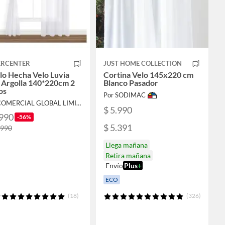
ERCENTER
JUST HOME COLLECTION
llo Hecha Velo Luvia
Cortina Velo 145x220 cm
 Argolla 140*220cm 2
Blanco Pasador
os
Por SODIMAC
Por COMERCIAL GLOBAL LIMITADA
$ 5.990
.990
-56%
$ 5.391
.990
Llega mañana
Retira mañana
Envío
Plus
+
ECO
(18)
(326)