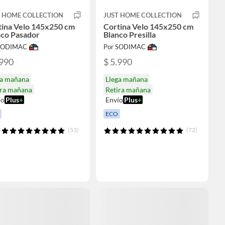
T HOME COLLECTION
JUST HOME COLLECTION
tina Velo 145x250 cm
Cortina Velo 145x250 cm
nco Pasador
Blanco Presilla
 SODIMAC
Por SODIMAC
.990
$ 5.990
ga mañana
Llega mañana
ira mañana
Retira mañana
ío
Plus
+
Envío
Plus
+
ECO
(53)
(72)