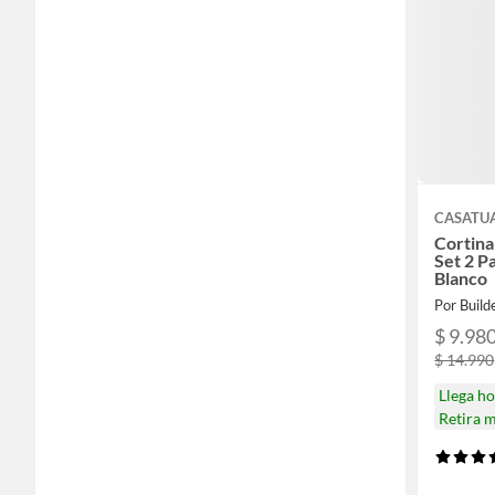
CASATU
Cortina 
Set 2 P
Blanco
Por Build
$ 9.98
$ 14.990
Llega h
Retira 