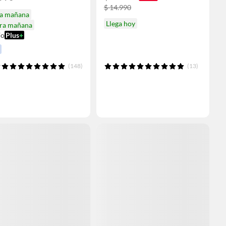
$ 14.990
ga mañana
Llega hoy
ira mañana
ío
Plus
+
(148)
(13)