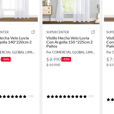
ENTER
SUPERCENTER
SUP
 Hecha Velo Luvia
Visillo Hecha Velo Luvia
Visi
olla 140*220cm 2
Con Argolla 150 *225cm 2
Con
Paños
Pañ
Por COMERCIAL GLOBAL LIMITADA
Por COMERCIAL GLOBAL LIMITADA
0
$ 8.990
$ 7
-56%
-55%
$ 19.990
$ 17
(18)
(15)