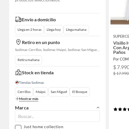
Envío a domicilio
Llega en 2 horas
Llega hoy
Llega mañana
SUPERC
Retiro en un punto
Visillo
Con Arg
Sodimac Cerrillos, Sodimac Maipú, Sodimac San Miguel, Sodimac El Bosque, Sodimac San Bernardo, Sodimac Talagante, Sodimac San Fernando
Paños
Retira mañana
$ 7.99
Stock en tienda
$ 17.990
Tiendas Sodimac
Cerrillos
Maipú
San Miguel
El Bosque
Mostrar más
Marca
Just home collection