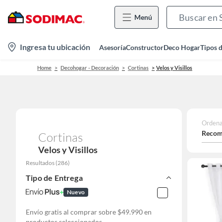
Menú
location-
Ingresa tu ubicación
Asesoría
Constructor
Deco Hogar
Tipos 
icon
Home
Decohogar - Decoración
Cortinas
Velos y Visillos
Ordena
Recom
Cortinas
Velos y Visillos
Resultados
(
286
)
Tipo de Entrega
Nuevo
Envío gratis al comprar sobre $49.990 en
productos seleccionados.