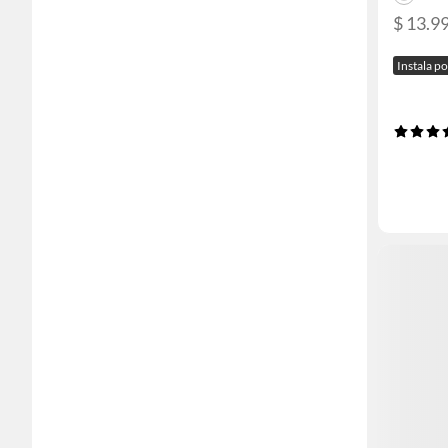
$ 13.9
Instala p