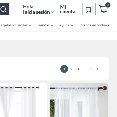
0
Hola
,
Mi
cuenta
Inicia sesión
Tarjetas y cuentas
Tiendas
Ayuda
Vende en Sodimac
...
1
2
3
6