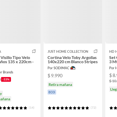
A
JUST HOME COLLECTION
HD 
Visillo Tipo Velo
Cortina Velo Toby Argollas
Set 
años 135 x 220cm -
140x220 cm Blanco Stripes
3 M
Por SODIMAC
Por 
er Brands
$ 8
$ 9.990
0
-33%
$ 10
Retira mañana
Lleg
ECO
oy
mañana
(14)
(72)