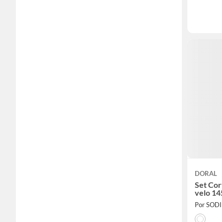
DORAL
Set Cor
velo 1
Por SOD