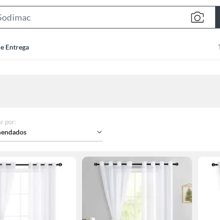
Search
Bar
de Entrega
r por
:
endados