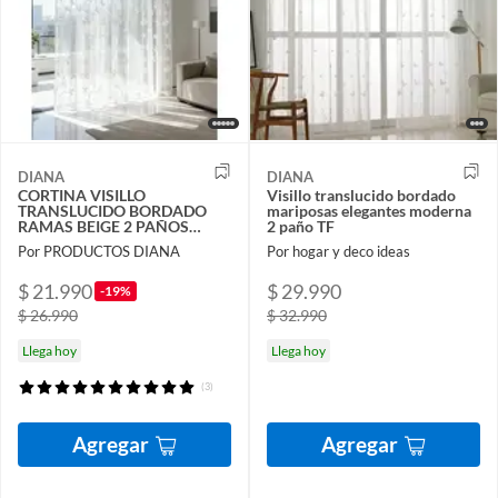
DIANA
DIANA
CORTINA VISILLO
Visillo translucido bordado
TRANSLUCIDO BORDADO
mariposas elegantes moderna
RAMAS BEIGE 2 PAÑOS
2 paño TF
140X220CM
Por PRODUCTOS DIANA
Por hogar y deco ideas
$ 21.990
$ 29.990
-19%
$ 26.990
$ 32.990
Llega hoy
Llega hoy
(3)
Agregar
Agregar