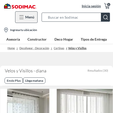
0
Inicia sesión
Menú
Search
Bar
location-
Ingresa tu ubicación
icon
Asesoría
Constructor
Deco Hogar
Tipos de Entrega
Home
Decohogar - Decoración
Cortinas
Velos y Visillos
Velos y Visillos - diana
Resultados
(
30
)
Envio Plus
Llega mañana