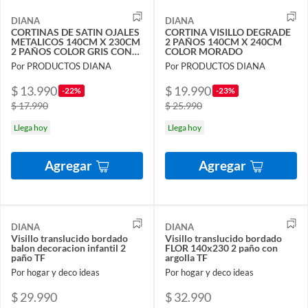
DIANA
DIANA
CORTINAS DE SATIN OJALES
CORTINA VISILLO DEGRADE
METALICOS 140CM X 230CM
2 PAÑOS 140CM X 240CM
2 PAÑOS COLOR GRIS CON
COLOR MORADO
DISEÑO
Por PRODUCTOS DIANA
Por PRODUCTOS DIANA
$ 13.990
$ 19.990
-22%
-23%
$ 17.990
$ 25.990
Llega hoy
Llega hoy
Agregar
Agregar
DIANA
DIANA
Visillo translucido bordado
Visillo translucido bordado
balon decoracion infantil 2
FLOR 140x230 2 paño con
paño TF
argolla TF
Por hogar y deco ideas
Por hogar y deco ideas
$ 29.990
$ 32.990