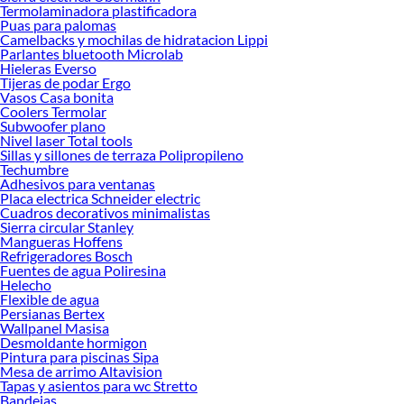
Termolaminadora plastificadora
renovación de espacios. ¡Visítanos y descubre todo lo que tenemos para
Puas para palomas
ofrecerte!
Camelbacks y mochilas de hidratacion Lippi
Parlantes bluetooth Microlab
Encuentra una amplia variedad de productos de Velos y Visillos en Sodimac.
Hieleras Everso
Encuentra todo lo necesario para tus proyectos de renovación y decoración.
Tijeras de podar Ergo
¡Visítanos y haz tus ideas realidad!
Vasos Casa bonita
Coolers Termolar
Subwoofer plano
Nivel laser Total tools
Sillas y sillones de terraza Polipropileno
Techumbre
Adhesivos para ventanas
Placa electrica Schneider electric
Cuadros decorativos minimalistas
Sierra circular Stanley
Mangueras Hoffens
Refrigeradores Bosch
Fuentes de agua Poliresina
Helecho
Flexible de agua
Persianas Bertex
Wallpanel Masisa
Desmoldante hormigon
Pintura para piscinas Sipa
Mesa de arrimo Altavision
Tapas y asientos para wc Stretto
Bandejas