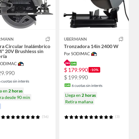
RMANN
UBERMANN
ra Circular Inalámbrico
Tronzadora 14in 2400 W
4" 20V Brushless sin
Por SODIMAC
ría
 SODIMAC
$ 179.990
-10%
29.990
$ 199.990
6
cuotas sin interés
6
cuotas sin interés
ga en
2 horas
Llega en
2 horas
ra desde 90 min
Retira mañana
(56)
(3)