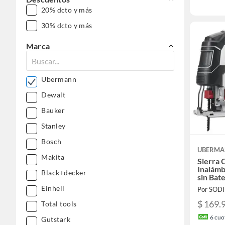
20% dcto y más
30% dcto y más
Marca
Ubermann
Dewalt
Bauker
Stanley
Bosch
UBERM
Makita
Sierra 
Inalámb
Black+decker
sin Bate
Einhell
Por SOD
$ 169.
Total tools
6
cuot
Gutstark