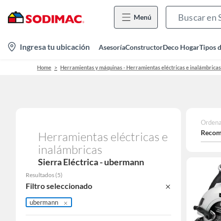
Menú
location-
Ingresa tu ubicación
Asesoría
Constructor
Deco Hogar
Tipos 
icon
Home
Herramientas y máquinas - Herramientas eléctricas e inalámbricas
Ordena
Recom
Herramientas eléctricas e
inalámbricas
Sierra Eléctrica - ubermann
Resultados
(
5
)
Filtro seleccionado
ubermann