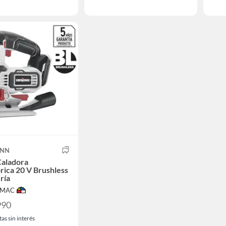
ANN
Caladora
rica 20 V Brushless
ría
IMAC
990
as sin interés