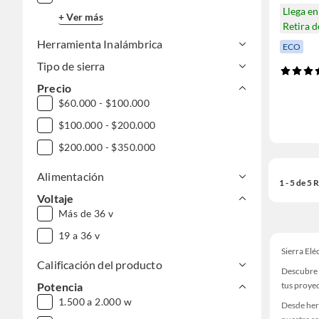
Llega e
+ Ver más
Retira 
Herramienta Inalámbrica
ECO
Tipo de sierra
Precio
$60.000 - $100.000
$100.000 - $200.000
$200.000 - $350.000
Alimentación
1 - 5 de 5
Voltaje
Más de 36 v
19 a 36 v
Sierra Elé
Calificación del producto
Descubre u
tus proye
Potencia
1.500 a 2.000 w
Desde her