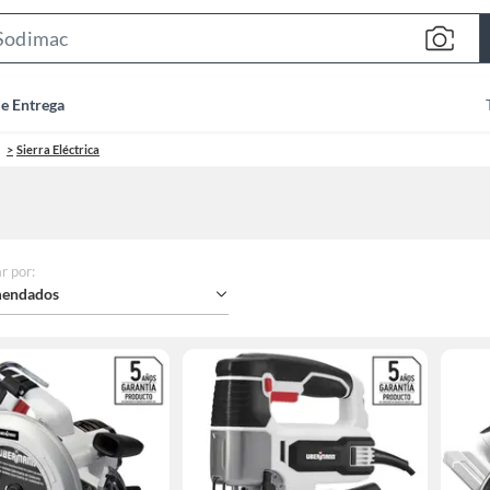
Search
Bar
de Entrega
Sierra Eléctrica
r por
:
endados