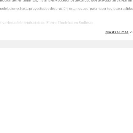
lección de herramientas, materiales y accesorios de calidad que te ayudarán a crear un
delaciones hasta proyectos de decoración, estamos aquí para hacer tus ideas realidad.
a variedad de productos de Sierra Eléctrica en Sodimac
as, materiales y accesorios de calidad para tus proyectos y renovación de espacios. ¡
Mostrar más
una amplia variedad de productos de Sierra Eléctrica en Sodimac. Encuentra todo lo ne
idad!