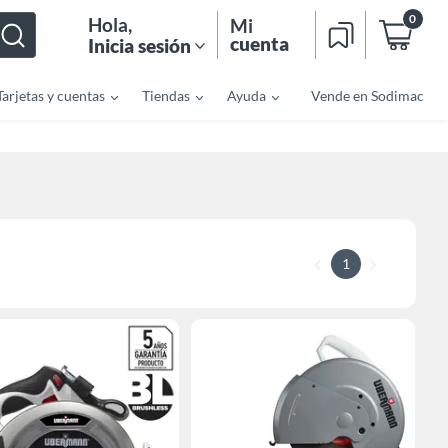
0
Hola
,
Mi
cuenta
Inicia sesión
Tarjetas y cuentas
Tiendas
Ayuda
Vende en Sodimac
1