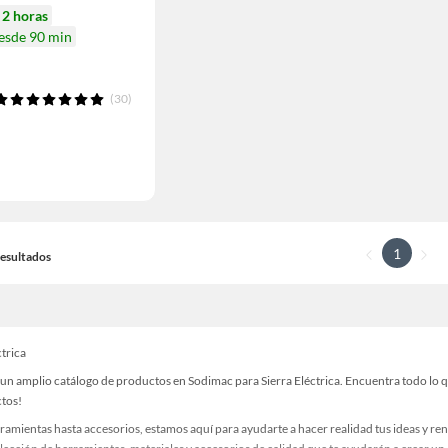
n
2 horas
desde 90 min
(30)
1
 Resultados
ctrica
n amplio catálogo de productos en Sodimac para Sierra Eléctrica. Encuentra todo lo qu
ctos!
ramientas hasta accesorios, estamos aquí para ayudarte a hacer realidad tus ideas y re