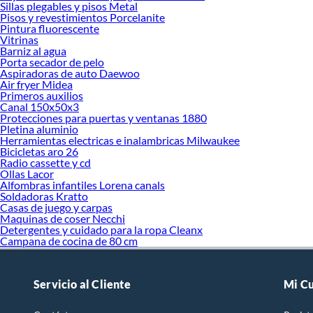
Sillas plegables y pisos Metal
Pisos y revestimientos Porcelanite
Pintura fluorescente
Vitrinas
Barniz al agua
Porta secador de pelo
Aspiradoras de auto Daewoo
Air fryer Midea
Primeros auxilios
Canal 150x50x3
Protecciones para puertas y ventanas 1880
Pletina aluminio
Herramientas electricas e inalambricas Milwaukee
Bicicletas aro 26
Radio cassette y cd
Ollas Lacor
Alfombras infantiles Lorena canals
Soldadoras Kratto
Casas de juego y carpas
Maquinas de coser Necchi
Detergentes y cuidado para la ropa Cleanx
Campana de cocina de 80 cm
Servicio al Cliente
Mi C