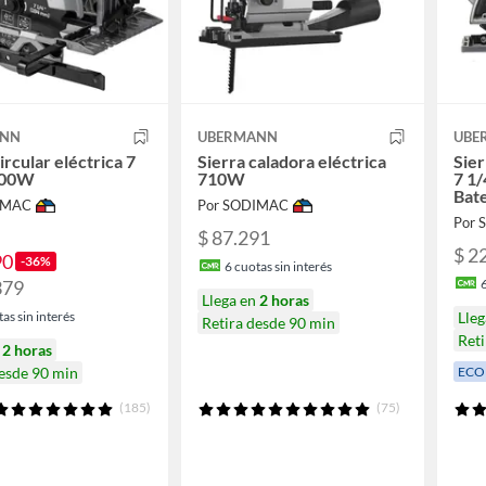
ANN
UBERMANN
UBE
ircular eléctrica 7
Sierra caladora eléctrica
Sier
800W
710W
7 1/
Bate
IMAC
Por SODIMAC
Por
$ 87.291
$ 2
90
-36%
6
cuotas sin interés
379
Llega en
2 horas
as sin interés
Lle
Retira desde 90 min
Reti
n
2 horas
desde 90 min
ECO
(185)
(75)