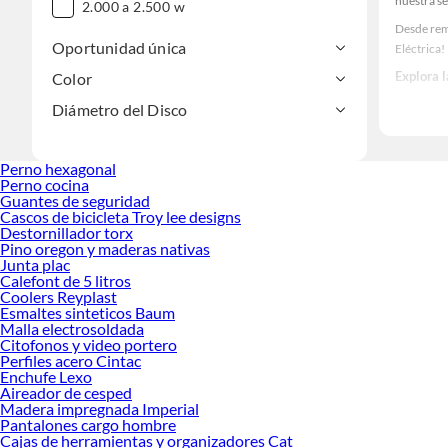
nuestra se
2.000 a 2.500 w
Desde remo
Oportunidad única
Eléctrica!
Explora l
Color
Herramient
Diámetro del Disco
Encuentra 
ideas real
Perno hexagonal
Perno cocina
Guantes de seguridad
Cascos de bicicleta Troy lee designs
Destornillador torx
Pino oregon y maderas nativas
Junta plac
Calefont de 5 litros
Coolers Reyplast
Esmaltes sinteticos Baum
Malla electrosoldada
Citofonos y video portero
Perfiles acero Cintac
Enchufe Lexo
Aireador de cesped
Madera impregnada Imperial
Pantalones cargo hombre
Cajas de herramientas y organizadores Cat