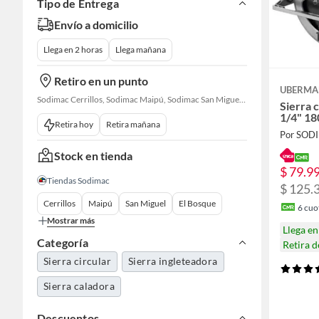
Tipo de Entrega
Envío a domicilio
Llega en 2 horas
Llega mañana
Retiro en un punto
UBERM
Sodimac Cerrillos, Sodimac Maipú, Sodimac San Miguel, Sodimac El Bosque, Sodimac San Bernardo, Constructor Cantagallo, Sodimac Talagante, Sodimac San Fernando
Sierra c
1/4" 1
Retira hoy
Retira mañana
Por SOD
Stock en tienda
$ 79.9
Tiendas Sodimac
$ 125.
Cerrillos
Maipú
San Miguel
El Bosque
6
cuot
Mostrar más
Llega e
Categoría
Retira 
Sierra circular
Sierra ingleteadora
Sierra caladora
Descuentos