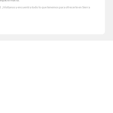
 espacio más tú.
 ¡Visítanos y encuentra todo lo que tenemos para ofrecerte en Sierra
Visítanos y descubre todo lo que tenemos para ofrecerte!
cesario para tus proyectos de renovación y decoración. ¡Visítanos y haz tus