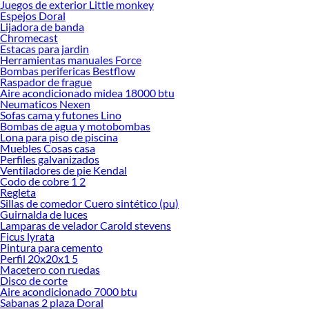
Juegos de exterior Little monkey
Explora la variedad de productos de Air Fryer en Sodimac
Espejos Doral
Lijadora de banda
Herramientas, materiales y accesorios de calidad para tus proyectos y
Chromecast
renovación de espacios. ¡Visítanos y descubre todo lo que tenemos para
Estacas para jardin
ofrecerte!
Herramientas manuales Force
Bombas perifericas Bestflow
Encuentra una amplia variedad de productos de Air Fryer en Sodimac.
Raspador de frague
Encuentra todo lo necesario para tus proyectos de renovación y decoración.
Aire acondicionado midea 18000 btu
¡Visítanos y haz tus ideas realidad!
Neumaticos Nexen
Sofas cama y futones Lino
Bombas de agua y motobombas
Lona para piso de piscina
Muebles Cosas casa
Perfiles galvanizados
Ventiladores de pie Kendal
Codo de cobre 1 2
Regleta
Sillas de comedor Cuero sintético (pu)
Guirnalda de luces
Lamparas de velador Carold stevens
Ficus lyrata
Pintura para cemento
Perfil 20x20x1 5
Macetero con ruedas
Disco de corte
Aire acondicionado 7000 btu
Sabanas 2 plaza Doral