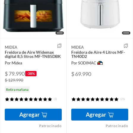
MIDEA
MIDEA
Freidora de Aire Widemax
Freidora de Aire 4 Litros MF-
dígital 8,5 litros MF-TN85DBK
TN40D2
Por Midea
Por SODIMAC
$ 79.990
$ 69.990
-38%
$ 129.990
Retira mañana
(3)
(21)
Agregar
Agregar
Patrocinado
Patrocinado