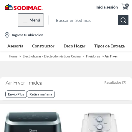
0
Inicia sesión
Menú
Search
Bar
location-
Ingresa tu ubicación
icon
Asesoría
Constructor
Deco Hogar
Tipos de Entrega
Home
Electrohogar - Electrodomésticos Cocina
Freidoras
Air Fryer
Air Fryer - midea
Resultados
(
7
)
Envio Plus
Retira mañana