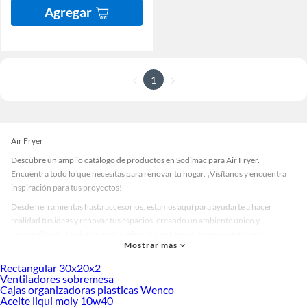
Agregar
1
Air Fryer
Descubre un amplio catálogo de productos en Sodimac para Air Fryer.
Encuentra todo lo que necesitas para renovar tu hogar. ¡Visítanos y encuentra
inspiración para tus proyectos!
Desde herramientas hasta accesorios, estamos aquí para ayudarte a hacer
realidad tus ideas y renovar tus espacios, creando un ambiente único y
personalizado. Explora nuestra selección de herramientas, materiales y
Mostrar más
accesorios de calidad que te ayudarán a crear un espacio más tú.
Rectangular 30x20x2
Desde remodelaciones hasta proyectos de decoración, estamos aquí para hacer
Ventiladores sobremesa
tus ideas realidad. ¡Visítanos y encuentra todo lo que tenemos para ofrecerte en
Cajas organizadoras plasticas Wenco
Air Fryer!
Aceite liqui moly 10w40