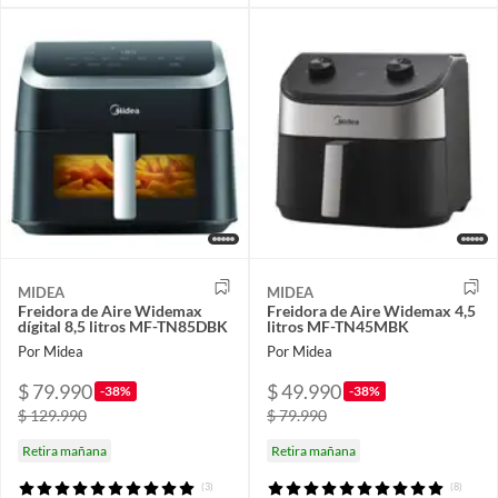
MIDEA
MIDEA
Freidora de Aire Widemax
Freidora de Aire Widemax 4,5
dígital 8,5 litros MF-TN85DBK
litros MF-TN45MBK
Por Midea
Por Midea
$ 79.990
$ 49.990
-38%
-38%
$ 129.990
$ 79.990
Retira mañana
Retira mañana
(3)
(8)