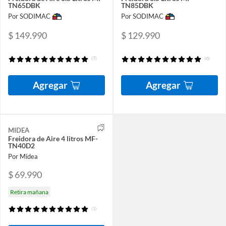
TN65DBK
TN85DBK
Por SODIMAC
Por SODIMAC
$ 149.990
$ 129.990
(7)
(6)
Agregar
Agregar
MIDEA
Freidora de Aire 4 litros MF-
TN40D2
Por Midea
$ 69.990
Retira mañana
(1)